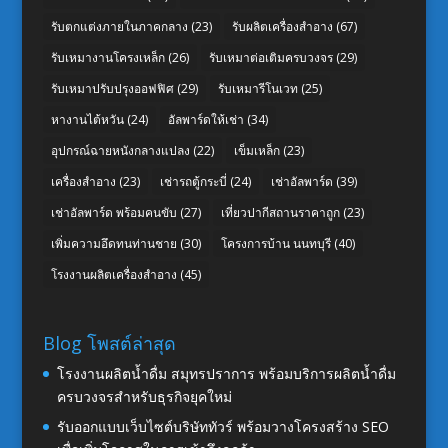
รับตกแต่งภายในภาคกลาง
(23)
รับผลิตเครื่องสำอาง
(67)
รับเหมางานโครงเหล็ก
(26)
รับเหมาต่อเติมครบวงจร
(29)
รับเหมาปรับปรุงออฟฟิศ
(29)
รับเหมารีโนเวท
(25)
หางานไต้หวัน
(24)
อัลพาร์ดให้เช่า
(34)
อุปกรณ์ฉายหนังกลางแปลง
(22)
เข็มเหล็ก
(23)
เครื่องสำอาง
(23)
เช่ารถตู้กระบี่
(24)
เช่าอัลพาร์ด
(39)
เช่าอัลพาร์ด พร้อมคนขับ
(27)
เที่ยวปากีสถานราคาถูก
(23)
เพิ่มความอึดทนท่านชาย
(30)
โครงการบ้าน นนทบุรี
(40)
โรงงานผลิตเครื่องสำอาง
(45)
Blog โพสต์ล่าสุด
โรงงานผลิตน้ำดื่ม สมุทรปราการ พร้อมบริการผลิตน้ำดื่ม
ครบวงจรสำหรับธุรกิจยุคใหม่
รับออกแบบเว็บไซต์บริษัททัวร์ พร้อมวางโครงสร้าง SEO