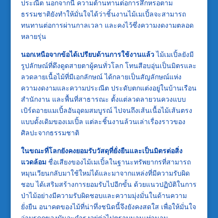
ประณีต นอกจากนี้ ความต้านทานต่อการสึกหรอตาม
ธรรมชาติยังทำให้มั่นใจได้ว่าชิ้นงานไม้เมเปิ้ลจะสามารถ
ทนทานต่อการผ่านกาลเวลา และคงไว้ซึ่งความงดงามตลอด
หลายรุ่น
นอกเหนือจากข้อได้เปรียบด้านการใช้งานแล้ว
ไม้เมเปิ้ลยังมี
รูปลักษณ์ที่ดึงดูดสายตาผู้คนทั่วโลก โทนสีอบอุ่นเป็นมิตรและ
ลวดลายเนื้อไม้ที่มีเอกลักษณ์ ได้กลายเป็นสัญลักษณ์แห่ง
ความงดงามและความประณีต ประดับตกแต่งอยู่ในบ้านเรือน
สำนักงาน และพื้นที่สาธารณะ ตั้งแต่ลวดลายวนควงแบบ
เบิร์ดอายแมเปิ้ลอันอุดมสมบูรณ์ ไปจนถึงเส้นเนื้อไม้เส้นตรง
แบบดั้งเดิมของเมเปิ้ล แต่ละชิ้นงานล้วนเล่าเรื่องราวของ
ศิลปะจากธรรมชาติ
ในขณะที่โลกยังคงยอมรับวัสดุที่ยั่งยืนและเป็นมิตรต่อสิ่ง
แวดล้อม
ชื่อเสียงของไม้เมเปิ้ลในฐานะทรัพยากรที่สามารถ
หมุนเวียนกลับมาใช้ใหม่ได้และมาจากแหล่งที่มีความรับผิด
ชอบ ได้เสริมสร้างการยอมรับไปอีกขั้น ด้วยแนวปฏิบัติในการ
ป่าไม้อย่างมีความรับผิดชอบและความมุ่งมั่นในด้านความ
ยั่งยืน อนาคตของไม้ที่น่าทึ่งชนิดนี้จึงยังคงสดใส เพื่อให้มั่นใจ
ว่ามรดกของมันจะดำรงอยู่ต่อไปตราบนานเท่านาน