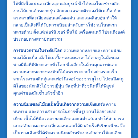
ไม้ที่มีเนื้อแน่นละเอียดอุดมสมบูรณ์ ซึ่งได้หลงใหลช่างผลิต
งานไม้มาแล้วหลายรุ่น ลักษณะเฉพาะตัวของไม้เมเปิ้ล ด้วย
ลวดลายที่ละเอียดอ่อนแต่โดดเด่น และเฉดสีอบอุ่น ทำให้
กลายเป็นสิ่งที่ได้รับความนิยมสำหรับการใช้งานในหลาก
หลายด้าน ตั้งแต่เฟอร์นิเจอร์ พื้นไม้ เครื่องดนตรี ไปจนถึงองค์
ประกอบทางสถาปัตยกรรม
การผนวกรวมในระดับโลก
ความหลากหลายและความนิยม
ของไม้เมเปิ้ล เมื่อไม้เมเปิ้ลของแคนาดาได้ตกอยู่ในมือของ
ช่างฝีมือที่มีทักษะจากทั่วโลก ชื่อเสียงในด้านคุณภาพและ
ความหลากหลายของมันก็ได้แพร่กระจายไปอย่างรวดเร็ว
จากโรงงานผลิตตู้และเฟอร์นิเจอร์ของชาวยุโรป ไปจนถึงสตู
ดิโอของนักกลึงไม้ชาวญี่ปุ่น วัสดุที่น่าทึ่งชนิดนี้ได้พิสูจน์
คุณค่าของมันซ้ำแล้วซ้ำอีก
ความนิยมของไม้เมเปิ้ลนั้นเกิดจากความแข็งแกร่ง
ความ
ทนทาน และความสามารถในการขึ้นรูปงานได้อย่างยอด
เยี่ยม เนื้อไม้ที่มีลวดลายละเอียดและสม่ำเสมอ ทำให้สามารถ
แกะสลักลวดลายละเอียดอ่อนและได้ผิวสำเร็จที่เรียบเนียน จึง
เป็นทางเลือกที่ได้รับความนิยมสำหรับงานจักสานไม้ละเอียด