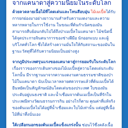
จากแคนาดาสู่ความนิยมในระดับโลก
ด้วยลวดลายเนื้อไม้ที่โดดเด่นและโทนสีอบอุ่น
ไม้เมเปิ้ล
ได้รับ
การยกย่องมาอย่างยาวนานสำหรับความงดงามและความ
หลากหลายในการใช้งาน ในขณะที่ต้นกำเนิดของมัน
สามารถสืบย้อนกลับไปได้ถึงป่าเมเปิ้ลในแคนาดา ไม้ชนิดนี้
ได้จุดประกายจินตนาการของช่างฝีมือ นักออกแบบ และผู้
บริโภคทั่วโลก ซึ่งได้สร้างความมั่นใจให้กับสถานะของมันใน
ฐานะวัสดุที่ได้รับความนิยมเป็นอย่างสูง
จากภูมิประเทศรุนแรงของแคนาดาสู่การยอมรับในระดับโลก
เรื่องราวของการเดินทางของไม้เมเปิ้ลสู่ความโดดเด่นระดับ
โลกนั้น มีรากฐานมาจากความงดงามตามธรรมชาติของป่า
ไม้ในแคนาดา นับเป็นเวลาหลายศตวรรษแล้วที่ต้นเมเปิ้ลได้
ยืนหยัดเป็นสัญลักษณ์อันโดดเด่นของประเทศ ใบของมัน
ประดับอยู่บนธงชาติ และน้ำเชื่อมจากต้นเมเปิ้ลเป็นที่รักใน
ประเพณีทางวัฒนธรรมการกิน อย่างไรก็ตาม คุณค่าที่แท้จริง
ของต้นเมเปิ้ลไม่ได้อยู่ที่น้ำเชื่อมและใบไม้เท่านั้น แต่อยู่ที่เนื้อ
ไม้ที่น่าทึ่งนั่นเอง
ใต้เปลือกนอกของต้นเมเปิ้ลแข็งแกร่งนั้น
ซ่อนไว้ซึ่งคลังเนื้อ