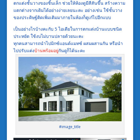
ตกแต่งชั้นวางของชิ้นเล็ก ช่วยให้ห้องดูมีสีสันขึ้น สร้างความ
แตกต่างจากเดิมได้อย่างง่ายเลยนะคะ อย่างเช่น ใช้ชั้นวาง
ของประดิษฐ์ติดเพิ่มเติมมาภายในห้องก็ดูเก๋ไปอีกแบบ
เป็นอย่างไรบ้างคะกับ 5 ไอเดียในการตกแต่งบ้านแบบชนิด
ประหยัด ใช้งบไม่บานปลายด้วยนะคะ
ทุกคนสามารถนำไปมิกซ์แอนด์แมทซ์ ผสมผสานกัน หรือนำ
ไปปรับแต่ง
บ้านพร้อมอยู่
กันดูก็ได้นะคะ
#image_title