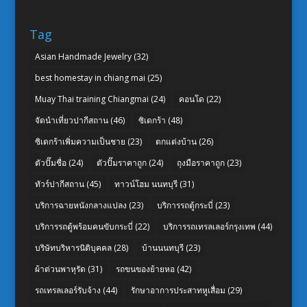
Tag
Asian Handmade Jewelry
(32)
best homestay in chiang mai
(25)
Muay Thai training Chiangmai
(24)
คอนโด
(22)
จัดนำเที่ยวปากีสถาน
(46)
ซิเดกร้า
(48)
ซิเดกร้าเพิ่มความเป็นชาย
(23)
ตกแต่งบ้าน
(26)
ตัวปั๊มชื่อ
(24)
ตัวปั๊มราคาถูก
(24)
ถุงมือราคาถูก
(23)
ทัวร์ปากีสถาน
(45)
ทาวน์โฮม นนทบุรี
(31)
บริการฉายหนังกลางแปลง
(23)
บริการรถตู้กระบี่
(23)
บริการรถตู้พร้อมคนขับกระบี่
(22)
บริการรถเทรลเลอร์กรุงเทพ
(44)
บริษัทบริหารนิติบุคคล
(28)
บ้านนนทบุรี
(23)
ผ้าต่วนพาหุรัด
(31)
รถขนของย้ายหอ
(42)
รถเทรลเลอร์รับจ้าง
(44)
รักษาอาการประสาทหูเสื่อม
(29)