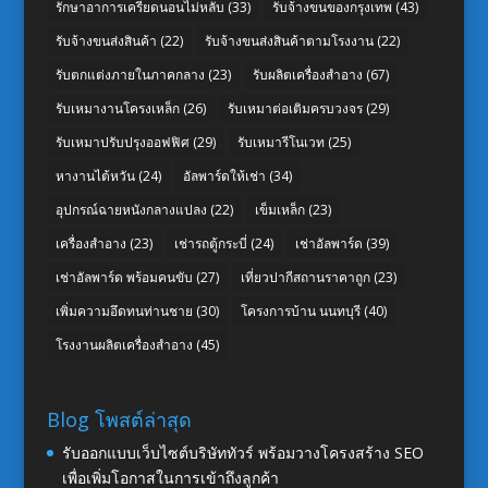
รักษาอาการเครียดนอนไม่หลับ
(33)
รับจ้างขนของกรุงเทพ
(43)
รับจ้างขนส่งสินค้า
(22)
รับจ้างขนส่งสินค้าตามโรงงาน
(22)
รับตกแต่งภายในภาคกลาง
(23)
รับผลิตเครื่องสำอาง
(67)
รับเหมางานโครงเหล็ก
(26)
รับเหมาต่อเติมครบวงจร
(29)
รับเหมาปรับปรุงออฟฟิศ
(29)
รับเหมารีโนเวท
(25)
หางานไต้หวัน
(24)
อัลพาร์ดให้เช่า
(34)
อุปกรณ์ฉายหนังกลางแปลง
(22)
เข็มเหล็ก
(23)
เครื่องสำอาง
(23)
เช่ารถตู้กระบี่
(24)
เช่าอัลพาร์ด
(39)
เช่าอัลพาร์ด พร้อมคนขับ
(27)
เที่ยวปากีสถานราคาถูก
(23)
เพิ่มความอึดทนท่านชาย
(30)
โครงการบ้าน นนทบุรี
(40)
โรงงานผลิตเครื่องสำอาง
(45)
Blog โพสต์ล่าสุด
รับออกแบบเว็บไซต์บริษัททัวร์ พร้อมวางโครงสร้าง SEO
เพื่อเพิ่มโอกาสในการเข้าถึงลูกค้า