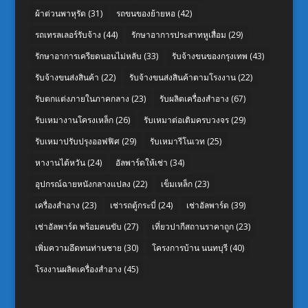
ผ้าต่วนพาหุรัด
(31)
รถขนของย้ายหอ
(42)
รถเทรลเลอร์รับจ้าง
(44)
รักษาอาการประสาทหูเสื่อม
(29)
รักษาอาการเครียดนอนไม่หลับ
(33)
รับจ้างขนของกรุงเทพ
(43)
รับจ้างขนส่งสินค้า
(22)
รับจ้างขนส่งสินค้าตามโรงงาน
(22)
รับตกแต่งภายในภาคกลาง
(23)
รับผลิตเครื่องสำอาง
(67)
รับเหมางานโครงเหล็ก
(26)
รับเหมาต่อเติมครบวงจร
(29)
รับเหมาปรับปรุงออฟฟิศ
(29)
รับเหมารีโนเวท
(25)
หางานไต้หวัน
(24)
อัลพาร์ดให้เช่า
(34)
อุปกรณ์ฉายหนังกลางแปลง
(22)
เข็มเหล็ก
(23)
เครื่องสำอาง
(23)
เช่ารถตู้กระบี่
(24)
เช่าอัลพาร์ด
(39)
เช่าอัลพาร์ด พร้อมคนขับ
(27)
เที่ยวปากีสถานราคาถูก
(23)
เพิ่มความอึดทนท่านชาย
(30)
โครงการบ้าน นนทบุรี
(40)
โรงงานผลิตเครื่องสำอาง
(45)