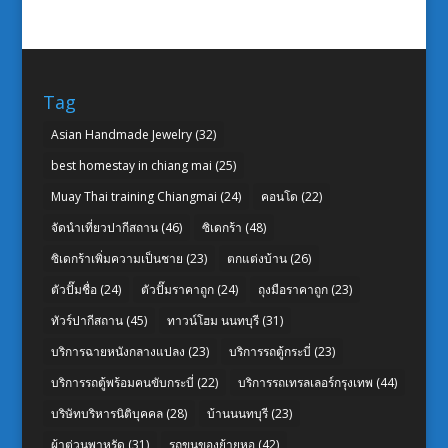
Tag
Asian Handmade Jewelry
(32)
best homestay in chiang mai
(25)
Muay Thai training Chiangmai
(24)
คอนโด
(22)
จัดนำเที่ยวปากีสถาน
(46)
ซิเดกร้า
(48)
ซิเดกร้าเพิ่มความเป็นชาย
(23)
ตกแต่งบ้าน
(26)
ตัวปั๊มชื่อ
(24)
ตัวปั๊มราคาถูก
(24)
ถุงมือราคาถูก
(23)
ทัวร์ปากีสถาน
(45)
ทาวน์โฮม นนทบุรี
(31)
บริการฉายหนังกลางแปลง
(23)
บริการรถตู้กระบี่
(23)
บริการรถตู้พร้อมคนขับกระบี่
(22)
บริการรถเทรลเลอร์กรุงเทพ
(44)
บริษัทบริหารนิติบุคคล
(28)
บ้านนนทบุรี
(23)
ผ้าต่วนพาหุรัด
(31)
รถขนของย้ายหอ
(42)