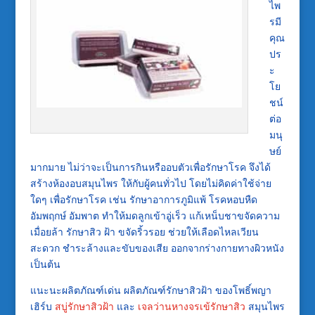
ไพ
รมี
คุณ
ปร
ะ
โย
ชน์
ต่อ
มนุ
ษย์
มากมาย ไม่ว่าจะเป็นการกินหรืออบตัวเพื่อรักษาโรค จึงได้
สร้างห้องอบสมุนไพร ให้กับผู้คนทั่วไป โดยไม่คิดค่าใช้จ่าย
ใดๆ เพื่อรักษาโรค เช่น รักษาอาการภูมิแพ้ โรคหอบหืด
อัมพฤกษ์ อัมพาต ทำให้มดลูกเข้าอู่เร็ว แก้เหน็บชาขจัดความ
เมื่อยล้า รักษาสิว ฝ้า ขจัดริ้วรอย ช่วยให้เลือดไหลเวียน
สะดวก ชำระล้างและขับของเสีย ออกจากร่างกายทางผิวหนัง
เป็นต้น
แนะนะผลิตภัณฑ์เด่น ผลิตภัณฑ์รักษาสิวฝ้า ของโพธิ์พญา
เฮิร์บ
สบู่รักษาสิวฝ้า
และ
เจลว่านหางจรเข้รักษาสิว
สมุนไพร