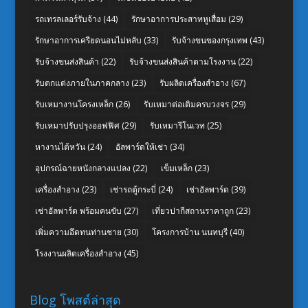
รถเทรลเลอร์รับจ้าง
(44)
รักษาอาการประสาทหูเสื่อม
(29)
รักษาอาการเครียดนอนไม่หลับ
(33)
รับจ้างขนของกรุงเทพ
(43)
รับจ้างขนส่งสินค้า
(22)
รับจ้างขนส่งสินค้าตามโรงงาน
(22)
รับตกแต่งภายในภาคกลาง
(23)
รับผลิตเครื่องสำอาง
(67)
รับเหมางานโครงเหล็ก
(26)
รับเหมาต่อเติมครบวงจร
(29)
รับเหมาปรับปรุงออฟฟิศ
(29)
รับเหมารีโนเวท
(25)
หางานไต้หวัน
(24)
อัลพาร์ดให้เช่า
(34)
อุปกรณ์ฉายหนังกลางแปลง
(22)
เข็มเหล็ก
(23)
เครื่องสำอาง
(23)
เช่ารถตู้กระบี่
(24)
เช่าอัลพาร์ด
(39)
เช่าอัลพาร์ด พร้อมคนขับ
(27)
เที่ยวปากีสถานราคาถูก
(23)
เพิ่มความอึดทนท่านชาย
(30)
โครงการบ้าน นนทบุรี
(40)
โรงงานผลิตเครื่องสำอาง
(45)
Blog โพสต์ล่าสุด