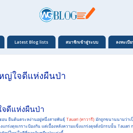
Latest Blog lists
สมาชิกเข้าสู่ระบบ
ลงทะเบีย
หญ่ใจดีแห่งผืนป่า
จดีแห่งผืนป่า
น ยืนต้นตระหง่านอยู่หนึ่งสายพันธุ์
Tauari (ทาวารี)
มักถูกขนานนามว่าเป
็งแกร่งดุจเกราะป้องกัน แต่เบื้องหลังความแข็งแกร่งดุจดั่งนักรบนั้น Tauari 
ษ์ใหญ่ใจดีที่คอยอุ้มชูผืนป่าแห่งนี้