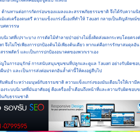
ิศ ต้านทานต่อการกัดกร่อนของแมลงและสรรพภัยธรรมชาติ จึงได้รับความน
รือแม้แต่เครื่องดนตรี ความแข็งแกร่งนี้เองที่ทำให้ Tauari กลายเป็นสัญลักษณ์
นับศตวรรษ
บนิเวศที่เปราะบาง การตัดไม้ทำลายป่าอย่างไม่ยั้งคิดส่งผลกระทบโดยตรงต
ari จึงไม่ใช่เพียงการปกป้องต้นไม้เพียงต้นเดียว หากแต่คือการรักษาสมดุลอัน
องสรรพสัตว์ และเป็นการปกป้องอนาคตของพวกเราเอง
สำคัญในการอนุรักษ์ การสนับสนุนชุมชนที่ปลูกและดูแล Tauari อย่างรับผิดชอบ
ผืนป่า และเป็นการส่งต่อมรดกอันล้ำค่านี้ให้คงอยู่สืบไป
สัมพันธ์ระหว่างมนุษย์กับธรรมชาติ ความแข็งแกร่งของมันเตือนใจให้เรามี
ะบบนิเวศที่มันอาศัยอยู่ คือเครื่องย้ำเตือนถึงหน้าที่และความรับผิดชอบ
งยืนกับธรรมชาติ