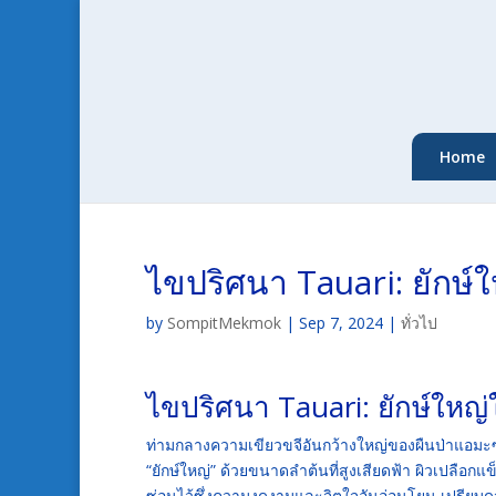
Home
ไขปริศนา Tauari: ยักษ์ใ
by
SompitMekmok
|
Sep 7, 2024
|
ทั่วไป
ไขปริศนา Tauari: ยักษ์ใหญ่ใ
ท่ามกลางความเขียวขจีอันกว้างใหญ่ของผืนป่าแอมะซอ
“ยักษ์ใหญ่” ด้วยขนาดลำต้นที่สูงเสียดฟ้า ผิวเปลือกแข
ซ่อนไว้ซึ่งความงดงามและจิตใจอันอ่อนโยน เปรียบดุจยัก