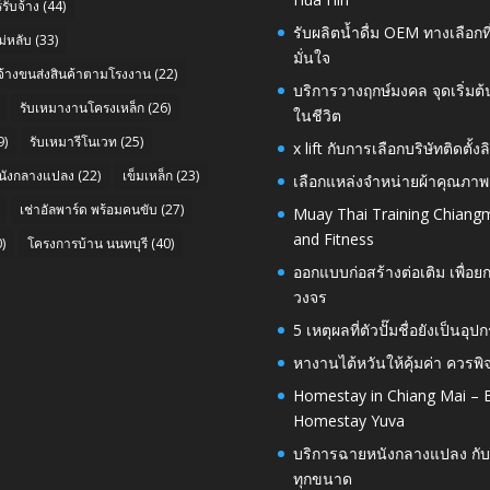
รับจ้าง
(44)
รับผลิตน้ำดื่ม OEM ทางเลือกท
่หลับ
(33)
มั่นใจ
บจ้างขนส่งสินค้าตามโรงงาน
(22)
บริการวางฤกษ์มงคล จุดเริ่มต
รับเหมางานโครงเหล็ก
(26)
ในชีวิต
9)
รับเหมารีโนเวท
(25)
x lift กับการเลือกบริษัทติดต
นังกลางแปลง
(22)
เข็มเหล็ก
(23)
เลือกแหล่งจำหน่ายผ้าคุณภาพ
เช่าอัลพาร์ด พร้อมคนขับ
(27)
Muay Thai Training Chiangm
and Fitness
)
โครงการบ้าน นนทบุรี
(40)
ออกแบบก่อสร้างต่อเติม เพื่
วงจร
5 เหตุผลที่ตัวปั๊มชื่อยังเป็
หางานไต้หวันให้คุ้มค่า ควรพ
Homestay in Chiang Mai – E
Homestay Yuva
บริการฉายหนังกลางแปลง กับ
ทุกขนาด