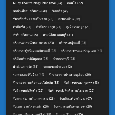
Muay Thai training Chiangmai
(24)
คอนโด
(22)
จัดนำเที่ยวปากีสถาน
(46)
ซิเดกร้า
(48)
ซิเดกร้าเพิ่มความเป็นชาย
(23)
ตกแต่งบ้าน
(26)
ตัวปั๊มชื่อ
(24)
ตัวปั๊มราคาถูก
(24)
ถุงมือราคาถูก
(23)
ทัวร์ปากีสถาน
(45)
ทาวน์โฮม นนทบุรี
(31)
บริการฉายหนังกลางแปลง
(23)
บริการรถตู้กระบี่
(23)
บริการรถตู้พร้อมคนขับกระบี่
(22)
บริการรถเทรลเลอร์กรุงเทพ
(44)
บริษัทบริหารนิติบุคคล
(28)
บ้านนนทบุรี
(23)
ผ้าต่วนพาหุรัด
(31)
รถขนของย้ายหอ
(42)
รถเทรลเลอร์รับจ้าง
(44)
รักษาอาการประสาทหูเสื่อม
(29)
รักษาอาการเครียดนอนไม่หลับ
(33)
รับจ้างขนของกรุงเทพ
(43)
รับจ้างขนส่งสินค้า
(22)
รับจ้างขนส่งสินค้าตามโรงงาน
(22)
รับตกแต่งภายในภาคกลาง
(23)
รับผลิตเครื่องสำอาง
(67)
รับเหมางานโครงเหล็ก
(26)
รับเหมาต่อเติมครบวงจร
(29)
รับเหมาปรับปรุงออฟฟิศ
(29)
รับเหมารีโนเวท
(25)