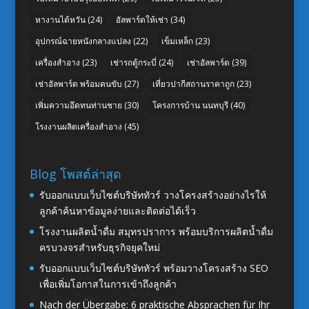
หางานไต้หวัน
(24)
อัลพาร์ดให้เช่า
(34)
อุปกรณ์ฉายหนังกลางแปลง
(22)
เข็มเหล็ก
(23)
เครื่องสำอาง
(23)
เช่ารถตู้กระบี่
(24)
เช่าอัลพาร์ด
(39)
เช่าอัลพาร์ด พร้อมคนขับ
(27)
เที่ยวปากีสถานราคาถูก
(23)
เพิ่มความอึดทนท่านชาย
(30)
โครงการบ้าน นนทบุรี
(40)
โรงงานผลิตเครื่องสำอาง
(45)
Blog โพสต์ล่าสุด
รับออกแบบเว็บไซต์บริษัททัวร์ วางโครงสร้างอย่างไรให้
ลูกค้าค้นหาข้อมูลง่ายและติดต่อได้เร็ว
โรงงานผลิตน้ำดื่ม สมุทรปราการ พร้อมบริการผลิตน้ำดื่ม
ครบวงจรสำหรับธุรกิจยุคใหม่
รับออกแบบเว็บไซต์บริษัททัวร์ พร้อมวางโครงสร้าง SEO
เพื่อเพิ่มโอกาสในการเข้าถึงลูกค้า
Nach der Übergabe: 6 praktische Absprachen für Ihr