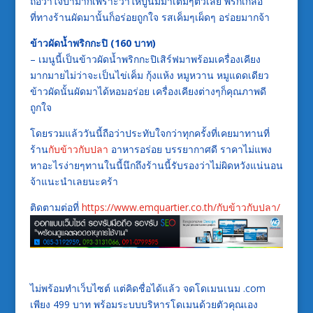
ถือว่าใจป้ำมากเพราะว่าให้ปูนิ่มมาเต็มๆตัวเลย พริกเกลือ
ที่ทางร้านผัดมานั้นก็อร่อยถูกใจ รสเค็มๆเผ็ดๆ อร่อยมากจ้า
ข้าวผัดน้ำพริกกะปิ (160 บาท)
– เมนูนี้เป็นข้าวผัดน้ำพริกกะปิเสิร์ฟมาพร้อมเครื่องเคียง
มากมายไม่ว่าจะเป็นไข่เค็ม กุ้งแห้ง หมูหวาน หมูแดดเดียว
ข้าวผัดนั้นผัดมาได้หอมอร่อย เครื่องเคียงต่างๆก็คุณภาพดี
ถูกใจ
โดยรวมแล้ววันนี้ถือว่าประทับใจกว่าทุกครั้งที่เคยมาทานที่
ร้าน
กับข้าวกับปลา
อาหารอร่อย บรรยากาศดี ราคาไม่แพง
หาอะไรง่ายๆทานในนี้นึกถึงร้านนี้รับรองว่าไม่ผิดหวังแน่นอน
จ้าแนะนำเลยนะคร้า
ติดตามต่อที่
https://www.emquartier.co.th/กับข้าวกับปลา/
ไม่พร้อมทำเว็บไซต์ แต่คิดชื่อได้แล้ว จดโดเมนเนม .com
เพียง 499 บาท พร้อมระบบบริหารโดเมนด้วยตัวคุณเอง