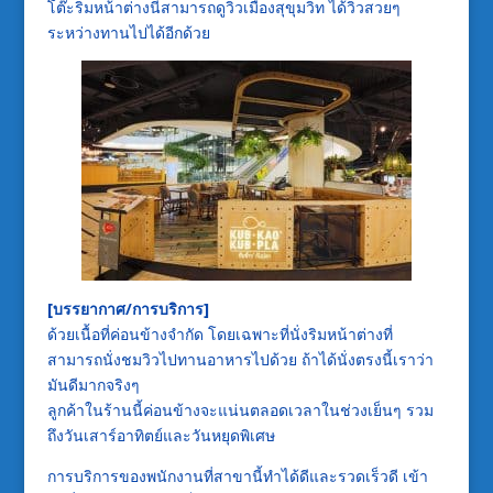
โต๊ะริมหน้าต่างนี่สามารถดูวิวเมืองสุขุมวิท ได้วิวสวยๆ
ระหว่างทานไปได้อีกด้วย
[บรรยากาศ/การบริการ]
ด้วยเนื้อที่ค่อนข้างจำกัด โดยเฉพาะที่นั่งริมหน้าต่างที่
สามารถนั่งชมวิวไปทานอาหารไปด้วย ถ้าได้นั่งตรงนี้เราว่า
มันดีมากจริงๆ
ลูกค้าในร้านนี้ค่อนข้างจะแน่นตลอดเวลาในช่วงเย็นๆ รวม
ถึงวันเสาร์อาทิตย์และวันหยุดพิเศษ
การบริการของพนักงานที่สาขานี้ทำได้ดีและรวดเร็วดี เข้า