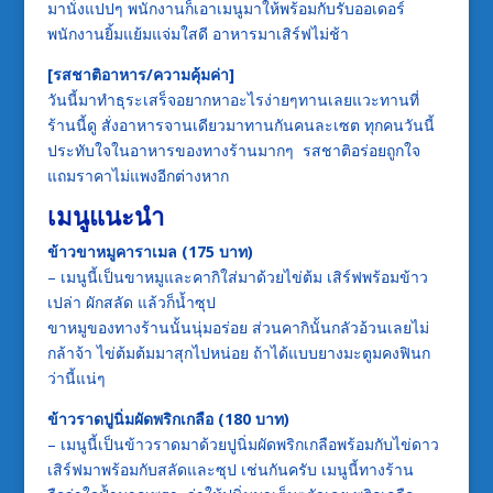
มานั่งแปปๆ พนักงานก็เอาเมนูมาให้พร้อมกับรับออเดอร์
พนักงานยิ้มแย้มแจ่มใสดี อาหารมาเสิร์ฟไม่ช้า
[รสชาติอาหาร/ความคุ้มค่า]
วันนี้มาทำธุระเสร็จอยากหาอะไรง่ายๆทานเลยแวะทานที่
ร้านนี้ดู สั่งอาหารจานเดียวมาทานกันคนละเซต ทุกคนวันนี้
ประทับใจในอาหารของทางร้านมากๆ รสชาติอร่อยถูกใจ
แถมราคาไม่แพงอีกต่างหาก
เมนูแนะนำ
ข้าวขาหมูคาราเมล (175 บาท)
– เมนูนี้เป็นขาหมูและคากิใส่มาด้วยไข่ต้ม เสิร์ฟพร้อมข้าว
เปล่า ผักสลัด แล้วก็น้ำซุป
ขาหมูของทางร้านนั้นนุ่มอร่อย ส่วนคากินั้นกลัวอ้วนเลยไม่
กล้าจ้า ไข่ต้มต้มมาสุกไปหน่อย ถ้าได้แบบยางมะตูมคงฟินก
ว่านี้แน่ๆ
ข้าวราดปูนิ่มผัดพริกเกลือ (180 บาท)
– เมนูนี้เป็นข้าวราดมาด้วยปูนิ่มผัดพริกเกลือพร้อมกับไข่ดาว
เสิร์ฟมาพร้อมกับสลัดและซุป เช่นกันครับ เมนูนี้ทางร้าน