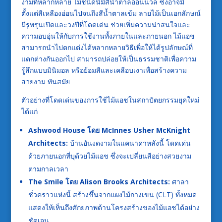
งามที่หลากหลาย ไม้ชนิดนี้มีสีน้ำตาลอ่อนนวล ซึ่งอาจมี
ตั้งแต่สีเหลืองอ่อนไปจนถึงสีน้ำตาลเข้ม ลายไม้เป็นเอกลักษณ์
มีรูพรุนเปิดและวงปีที่โดดเด่น ช่วยเพิ่มความน่าสนใจและ
ความอบอุ่นให้กับการใช้งานทั้งภายในและภายนอก ไม้แอช
สามารถนำไปตกแต่งได้หลากหลายวิธีเพื่อให้ได้รูปลักษณ์ที่
แตกต่างกันออกไป สามารถปล่อยให้เป็นธรรมชาติเพื่อความ
รู้สึกแบบมินิมอล หรือย้อมสีและเคลือบเงาเพื่อสร้างความ
สวยงาม ทันสมัย
ตัวอย่างที่โดดเด่นของการใช้ไม้แอชในสถาปัตยกรรมยุคใหม่
ได้แก่
Ashwood House โดย McInnes Usher McKnight
Architects:
บ้านอันงดงามในแคนาดาหลังนี้ โดดเด่น
ด้วยภายนอกที่บุด้วยไม้แอช ซึ่งจะเปลี่ยนสีอย่างสวยงาม
ตามกาลเวลา
The Smile โดย Alison Brooks Architects:
ศาลา
ชั่วคราวแห่งนี้ สร้างขึ้นจากแผงไม้กางเขน (CLT) ทั้งหมด
แสดงให้เห็นถึงศักยภาพด้านโครงสร้างของไม้แอชได้อย่าง
ชัดเจน