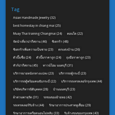
Tag
Asian Handmade Jewelry
(32)
best homestay in chiang mai
(25)
Muay Thai training Chiangmai
(24)
คอนโด
(22)
จัดนำเที่ยวปากีสถาน
(46)
ซิเดกร้า
(48)
ซิเดกร้าเพิ่มความเป็นชาย
(23)
ตกแต่งบ้าน
(26)
ตัวปั๊มชื่อ
(24)
ตัวปั๊มราคาถูก
(24)
ถุงมือราคาถูก
(23)
ทัวร์ปากีสถาน
(45)
ทาวน์โฮม นนทบุรี
(31)
บริการฉายหนังกลางแปลง
(23)
บริการรถตู้กระบี่
(23)
บริการรถตู้พร้อมคนขับกระบี่
(22)
บริการรถเทรลเลอร์กรุงเทพ
(44)
บริษัทบริหารนิติบุคคล
(28)
บ้านนนทบุรี
(23)
ผ้าต่วนพาหุรัด
(31)
รถขนของย้ายหอ
(42)
รถเทรลเลอร์รับจ้าง
(44)
รักษาอาการประสาทหูเสื่อม
(29)
รักษาอาการเครียดนอนไม่หลับ
(33)
รับจ้างขนของกรุงเทพ
(43)