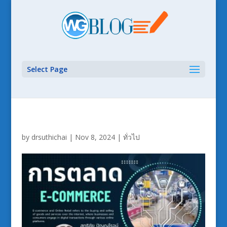
Select Page
by
drsuthichai
|
Nov 8, 2024
|
ทั่วไป