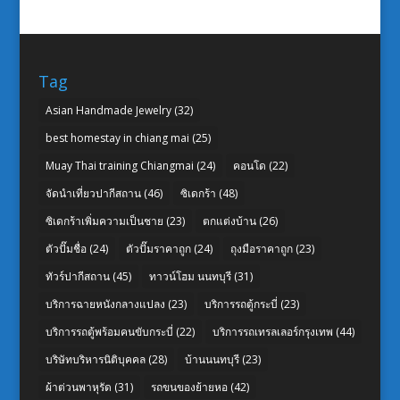
Tag
Asian Handmade Jewelry
(32)
best homestay in chiang mai
(25)
Muay Thai training Chiangmai
(24)
คอนโด
(22)
จัดนำเที่ยวปากีสถาน
(46)
ซิเดกร้า
(48)
ซิเดกร้าเพิ่มความเป็นชาย
(23)
ตกแต่งบ้าน
(26)
ตัวปั๊มชื่อ
(24)
ตัวปั๊มราคาถูก
(24)
ถุงมือราคาถูก
(23)
ทัวร์ปากีสถาน
(45)
ทาวน์โฮม นนทบุรี
(31)
บริการฉายหนังกลางแปลง
(23)
บริการรถตู้กระบี่
(23)
บริการรถตู้พร้อมคนขับกระบี่
(22)
บริการรถเทรลเลอร์กรุงเทพ
(44)
บริษัทบริหารนิติบุคคล
(28)
บ้านนนทบุรี
(23)
ผ้าต่วนพาหุรัด
(31)
รถขนของย้ายหอ
(42)