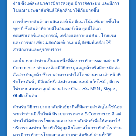
ง่าย ซึ่งแต่ละธนาคารมีการลงทุน มีการจัดระบบ และมีการ
โฆษณาประชาสัมพันธ์ให้ลูกค้ามาใช้กันมากขึ้น
การซื้อขายสินค้าผ่านอินเตอร์เน็ตมีแนวโน้มเพิ่มมากขึ้นใน
ทุกๆปี ซึ่งสินค้าที่ขายดีในอินเตอร์เน็ต ยุคนี้ได้แก่
คอมพิวเตอร์และอุปกรณ์, เครื่องแต่งกายแฟชั่น , โรงแรม
และการท่องเที่ยว,ผลิตภัณฑ์ยานยนต์,สิ่งพิมพ์เครื่องใช้
สำนักงานและธุรกิจบริการ
ฉะนั้น หากว่าท่านเป็นคนหนึ่งที่ต้องการทำการตลาดผ่าน E-
Commerce ท่านคงต้องมีวิธีการดูแลลูกค้าหรือมีการติดต่อ
สื่อสารกับลูกค้า ซึ่งเราสามารถทำได้โดยผ่านทาง เจ้าหน้าที่
รับโทรศัพท์ , มีอีเมล์หรือส่งคำถามผ่านหน้าเว็บไซต์ , มีการ
ใช้ระบบสนทนาลูกค้าผ่าน Live Chat เช่น MSN , Skype ,
Gtalk เป็นต้น
สำหรับ วิธีการประชาสัมพันธ์ธุรกิจก็มีความสำคัญไม่ใช่น้อย
หากว่าท่านมีเว็บไซต์ มีระบบการตลาด E-Commerce ดี แต่
ท่านไม่ได้ทำการโฆษณาและประชาสัมพันธ์เพื่อให้คนมาใช้
บริการของท่าน ก็จะทำให้สูญเสียโอกาสในการทำกำไร ท่าน
ควรมีการทำการโฆษณาและประชาสัมพันธ์ ผ่านทั้งวิธี