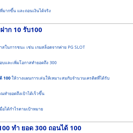
ที่มากขึ้น และถอนเงินได้จริง
รฝาก 10 รับ100
่มโอกาสในการชนะ เช่น เกมสล็อตจากค่าย PG SLOT
ลายรอบและเพิ่มโอกาสทำยอดถึง 300
ด้ 100
ให้วางแผนการเล่นให้เหมาะสมกับจำนวนเครดิตที่ได้รับ
ุณทำยอดถึงเป้าได้เร็วขึ้น
มื่อได้กำไรตามเป้าหมาย
100 ทํา ยอด 300 ถอนได้ 100