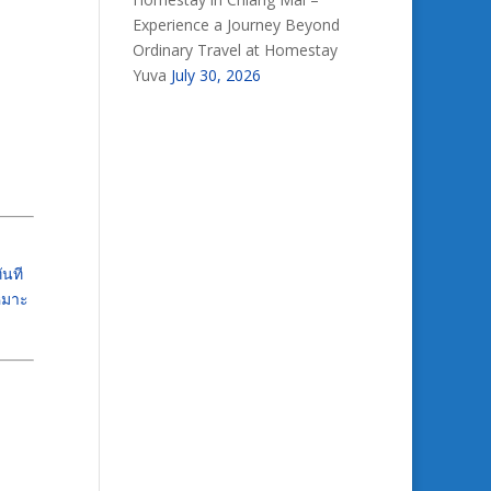
Experience a Journey Beyond
Ordinary Travel at Homestay
Yuva
July 30, 2026
ันที
หมาะ