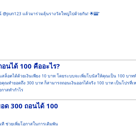
์ @pun123 แล้วมาร่วมลุ้นรางวัลใหญ่ไปด้วยกัน! 🌟🎰”
ถอนได้ 100 คืออะไร?
่นสล็อตได้ด้วยเงินเพียง 10 บาท โดยระบบจะเพิ่มโบนัสให้คุณเป็น 100 บาทท
ื่อคุณทำยอดถึง 300 บาท ก็สามารถถอนเงินออกได้จริง 100 บาท เป็นโปรที่เ
ะโอกาสทำกำไร
 ยอด 300 ถอนได้ 100
ันที ช่วยเพิ่มโอกาสในการเดิมพัน