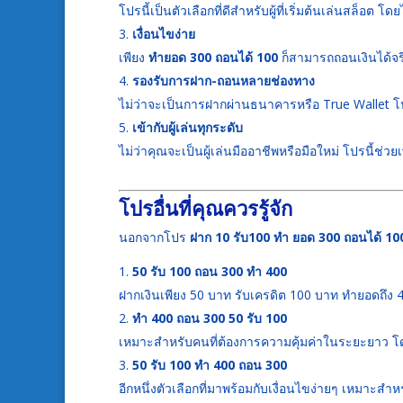
โปรนี้เป็นตัวเลือกที่ดีสำหรับผู้ที่เริ่มต้นเล่นสล็อต โดย
เงื่อนไขง่าย
เพียง
ทำยอด 300 ถอนได้ 100
ก็สามารถถอนเงินได้จร
รองรับการฝาก-ถอนหลายช่องทาง
ไม่ว่าจะเป็นการฝากผ่านธนาคารหรือ True Wallet โป
เข้ากับผู้เล่นทุกระดับ
ไม่ว่าคุณจะเป็นผู้เล่นมืออาชีพหรือมือใหม่ โปรนี้ช่วย
โปรอื่นที่คุณควรรู้จัก
นอกจากโปร
ฝาก 10 รับ100 ทํา ยอด 300 ถอนได้ 10
50 รับ 100 ถอน 300 ทํา 400
ฝากเงินเพียง 50 บาท รับเครดิต 100 บาท ทำยอดถึง
ทํา 400 ถอน 300 50 รับ 100
เหมาะสำหรับคนที่ต้องการความคุ้มค่าในระยะยาว โดย
50 รับ 100 ทํา 400 ถอน 300
อีกหนึ่งตัวเลือกที่มาพร้อมกับเงื่อนไขง่ายๆ เหมาะสำ