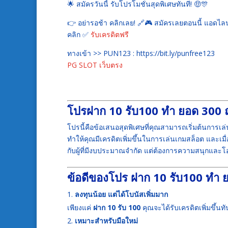
🌟 สมัครวันนี้ รับโปรโมชั่นสุดพิเศษทันที! 🤑🎊
👉 อย่ารอช้า คลิกเลย! 🔗🎮 สมัครเลยตอนนี้ แอดไลน
คลิก ✅
รับเครดิตฟรี
ทางเข้า >> PUN123 : https://bit.ly/punfree123
PG SLOT เว็บตรง
โปรฝาก 10 รับ100 ทํา ยอด 300 
โปรนี้คือข้อเสนอสุดพิเศษที่คุณสามารถเริ่มต้นการเล
ทำให้คุณมีเครดิตเพิ่มขึ้นในการเล่นเกมสล็อต และเม
กับผู้ที่มีงบประมาณจำกัด แต่ต้องการความสนุกแล
ข้อดีของโปร ฝาก 10 รับ100 ทํา
ลงทุนน้อย แต่ได้โบนัสเพิ่มมาก
เพียงแค่
ฝาก 10 รับ 100
คุณจะได้รับเครดิตเพิ่มขึ้นท
เหมาะสำหรับมือใหม่