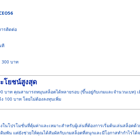
CEO56
การติดต่อ
นที
ง 300 บาท
ะโยชน์สูงสุด
100 บาท คุณสามารถหมุนสล็อตได้หลายรอบ (ขึ้นอยู่กับเกมและจำนวนเบท) เมื
 100 บาท โดยไม่ต้องลงทุนเพิ่ม
่งในโปรโมชั่นที่คุ้มค่าและเหมาะสำหรับผู้เล่นที่ต้องการเริ่มต้นเล่นสล็อตด้
ดิมพัน แต่ยังช่วยให้คุณได้สัมผัสกับเกมสล็อตที่สนุกและมีโอกาสทำกำไรได้จ