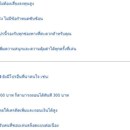
ไม่ต้องเสี่ยงลงทุนสูง
ิง ไม่มีข้อกำหนดซับซ้อน
รนี้รองรับทุกช่องทางที่สะดวกสำหรับคุณ
เพิ่มความสนุกและความคุ้มค่าได้ทุกครั้งที่เล่น
0
ยังมีโปรอื่นที่น่าสนใจ เช่น:
 400 บาท ก็สามารถถอนได้ทันที 300 บาท
ให้เครดิตเพิ่มและถอนเงินได้สูง
หรับคนที่ชอบเล่นสล็อตแบบต่อเนื่อง