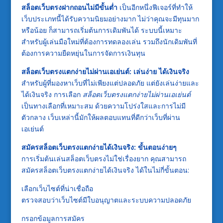
สล็อตเว็บตรงฝากถอนไม่มีขั้นต่ำ
เป็นอีกหนึ่งฟีเจอร์ที่ทำให้
เว็บประเภทนี้ได้รับความนิยมอย่างมาก ไม่ว่าคุณจะมีทุนมาก
หรือน้อย ก็สามารถเริ่มต้นการเดิมพันได้ ระบบนี้เหมาะ
สำหรับผู้เล่นมือใหม่ที่ต้องการทดลองเล่น รวมถึงนักเดิมพันที่
ต้องการความยืดหยุ่นในการจัดการเงินทุน
สล็อตเว็บตรงแตกง่ายไม่ผ่านเอเย่นต์: เล่นง่าย ได้เงินจริง
สำหรับผู้ที่มองหาเว็บที่ไม่เพียงแต่ปลอดภัย แต่ยังเล่นง่ายและ
ได้เงินจริง การเลือก
สล็อตเว็บตรงแตกง่ายไม่ผ่านเอเย่นต์
เป็นทางเลือกที่เหมาะสม ด้วยความโปร่งใสและการไม่มี
ตัวกลาง เว็บเหล่านี้มักให้ผลตอบแทนที่ดีกว่าเว็บที่ผ่าน
เอเย่นต์
สมัครสล็อตเว็บตรงแตกง่ายได้เงินจริง: ขั้นตอนง่ายๆ
การเริ่มต้นเล่นสล็อตเว็บตรงไม่ใช่เรื่องยาก คุณสามารถ
สมัครสล็อตเว็บตรงแตกง่ายได้เงินจริง ได้ในไม่กี่ขั้นตอน:
เลือกเว็บไซต์ที่น่าเชื่อถือ
ตรวจสอบว่าเว็บไซต์มีใบอนุญาตและระบบความปลอดภัย
กรอกข้อมูลการสมัคร