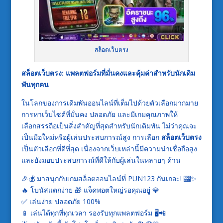
สล็อตเว็บตรง
สล็อตเว็บตรง: แพลตฟอร์มที่มั่นคงและคุ้มค่าสำหรับนักเดิม
พันทุกคน
ในโลกของการเดิมพันออนไลน์ที่เต็มไปด้วยตัวเลือกมากมาย
การหาเว็บไซต์ที่มั่นคง ปลอดภัย และมีเกมคุณภาพให้
เลือกสรรถือเป็นสิ่งสำคัญที่สุดสำหรับนักเดิมพัน ไม่ว่าคุณจะ
เป็นมือใหม่หรือผู้เล่นประสบการณ์สูง การเลือก
สล็อตเว็บตรง
เป็นตัวเลือกที่ดีที่สุด เนื่องจากเว็บเหล่านี้มีความน่าเชื่อถือสูง
และยังมอบประสบการณ์ที่ดีให้กับผู้เล่นในหลายๆ ด้าน
🎉💰 มาสนุกกับเกมสล็อตออนไลน์ที่ PUN123 กันเถอะ! 🎰✨
🔥 โบนัสแตกง่าย 🎁 แจ็คพอตใหญ่รอคุณอยู่ 💎
✅ เล่นง่าย ปลอดภัย 100%
📱 เล่นได้ทุกที่ทุกเวลา รองรับทุกแพลตฟอร์ม 🖥️📲