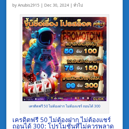
by
Anubis2915
|
Dec 30, 2024
|
ทั่วไป
เครดิตฟรี 50 ไม่ต้องฝาก ไม่ต้องแชร์ ถอนได้ 300
เครดิตฟรี 50 ไม่ต้องฝาก ไม่ต้องแชร์
ถอนได้ 300: โปรโมชั่นที่ไม่ควรพลาด