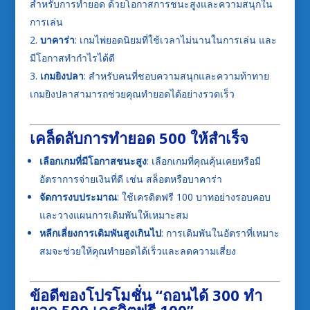
สำหรับการทำยอด ด้วยโอกาสการชนะสูงและความสนุกใน
การเล่น
บาคาร่า
: เกมไพ่ยอดนิยมที่ใช้เวลาไม่นานในการเล่น และ
มีโอกาสทำกำไรได้ดี
เกมยิงปลา
: สำหรับคนที่ชอบความสนุกและความท้าทาย
เกมยิงปลาสามารถช่วยคุณทำยอดได้อย่างรวดเร็ว
เคล็ดลับการทำยอด 500 ให้สำเร็จ
เลือกเกมที่มีโอกาสชนะสูง
: เลือกเกมที่คุณคุ้นเคยหรือมี
อัตราการจ่ายเงินที่ดี เช่น สล็อตหรือบาคาร่า
จัดการงบประมาณ
: ใช้เครดิตฟรี 100 บาทอย่างรอบคอบ
และวางแผนการเดิมพันให้เหมาะสม
หลีกเลี่ยงการเดิมพันสูงเกินไป
: การเดิมพันในอัตราที่เหมาะ
สมจะช่วยให้คุณทำยอดได้เร็วและลดความเสี่ยง
ข้อดีของโปรโมชั่น “ถอนได้ 300 ทํา