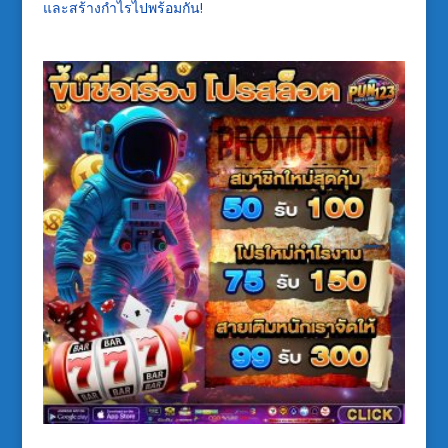
และสร้างกำไรไปพร้อมกัน!