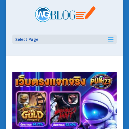
Select Page