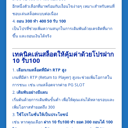
อีกหนึ่งตัวเลือกที่มาพร้อมกับเงื่อนไขง่ายๆ เหมาะสำหรับคนที่
ชอบเล่นสล็อตแบบต่อเนื่อง
ถอน 300 ทํา 400 50 รับ 100
เป็นโปรที่ช่วยเพิ่มความสนุกในการเดิมพันด้วยเครดิตที่มาก
ขึ้น และถอนเงินได้จริง
เทคนิคเล่นสล็อตให้คุ้มค่าด้วยโปรฝาก
10 รับ100
เลือกเกมสล็อตที่มีค่า RTP สูง
เกมที่มีค่า RTP (Return to Player) สูงจะช่วยเพิ่มโอกาสใน
การชนะ เช่น เกมสล็อตจากค่าย PG SLOT
เดิมพันอย่างมีแผน
เริ่มต้นด้วยการเดิมพันขั้นต่ำ เพื่อให้คุณเล่นได้หลายรอบและ
เพิ่มโอกาสทำยอดถึง 300
ใช้โปรโมชั่นให้เป็นประโยชน์
เช่น หากคุณเลือก
ฝาก 10 รับ100 ทํา ยอด 300 ถอนได้ 100