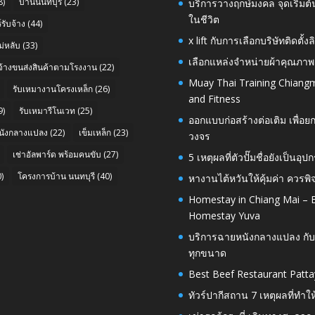
8)
บ้านนนทบุรี
(23)
บริการวางฤกษ์มงคล จุดเริ่มต
ในชีวิต
รับจ้าง
(44)
x lift กับการเลือกบริษัทติดต
่หลับ
(33)
เลือกแหล่งจำหน่ายผ้าคุณภาพ
บจ้างขนส่งสินค้าตามโรงงาน
(22)
Muay Thai Training Chiangm
รับเหมางานโครงเหล็ก
(26)
and Fitness
9)
รับเหมารีโนเวท
(25)
ออกแบบก่อสร้างต่อเติม เพื่
นังกลางแปลง
(22)
เข็มเหล็ก
(23)
วงจร
เช่าอัลพาร์ด พร้อมคนขับ
(27)
5 เหตุผลที่ตัวปั๊มชื่อยังเป็
)
โครงการบ้าน นนทบุรี
(40)
หางานไต้หวันให้คุ้มค่า ควรพ
Homestay in Chiang Mai – E
Homestay Yuva
บริการฉายหนังกลางแปลง กับ
ทุกขนาด
Best Beef Restaurant Patta
ทัวร์ปากีสถาน 7 เหตุผลที่ทำใ