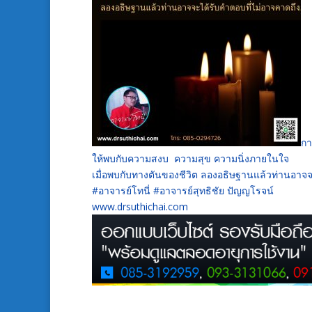
กา
ให้พบกับความสงบ ความสุข ความนิ่งภายในใจ
เมื่อพบกับทางตันของชีวิต ลองอธิษฐานแล้วท่านอาจจ
#อาจารย์โทนี่ #อาจารย์สุทธิชัย ปัญญโรจน์
www.drsuthichai.com