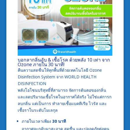
บอกลากลิ่นอับ & เชื้อโรค ด้วยพลัง 10 เท่า จาก
Ozone ภายใน 30 นาที!
คืนความสดชื่นให้ทุกพื้นที่ด้วยเทคโนโลยี Ozone
Disinfection System จาก WORLD HEALTH
DISINFECTION
พลังโอโซนบริสุทธิ์ที่สามารถ จัดการต้นตอของกลิ่น
และลดปริมาณเชื้อโรคในอากาศได้จริง ไม่ใช่แค่การก
ลบกลิ่น แต่เป็นการ ทำลายเชื้อแบคทีเรีย ไวรัส และ
เชื้อราในระดับโมเลกุล
ภายในเวลาเพียง
30 นาที
อากาศจะกลับมาสะอาด สดชื่น และปลอดภัยต่อคน