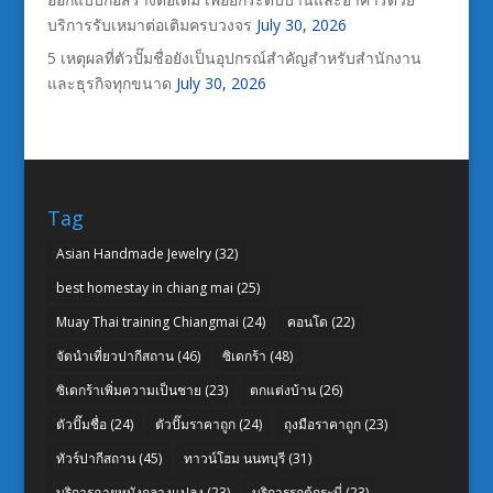
บริการรับเหมาต่อเติมครบวงจร
July 30, 2026
5 เหตุผลที่ตัวปั๊มชื่อยังเป็นอุปกรณ์สำคัญสำหรับสำนักงาน
และธุรกิจทุกขนาด
July 30, 2026
Tag
Asian Handmade Jewelry
(32)
best homestay in chiang mai
(25)
Muay Thai training Chiangmai
(24)
คอนโด
(22)
จัดนำเที่ยวปากีสถาน
(46)
ซิเดกร้า
(48)
ซิเดกร้าเพิ่มความเป็นชาย
(23)
ตกแต่งบ้าน
(26)
ตัวปั๊มชื่อ
(24)
ตัวปั๊มราคาถูก
(24)
ถุงมือราคาถูก
(23)
ทัวร์ปากีสถาน
(45)
ทาวน์โฮม นนทบุรี
(31)
บริการฉายหนังกลางแปลง
(23)
บริการรถตู้กระบี่
(23)