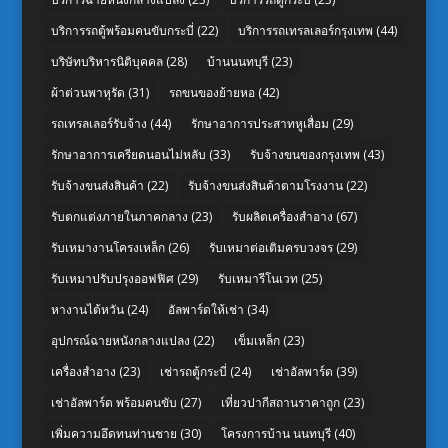
บริการรถตู้พร้อมคนขับกระบี่
(22)
บริการรถเทรลเลอร์กรุงเทพ
(44)
บริษัทบริหารนิติบุคคล
(28)
บ้านนนทบุรี
(23)
ผ้าต่วนพาหุรัด
(31)
รถขนของย้ายหอ
(42)
รถเทรลเลอร์รับจ้าง
(44)
รักษาอาการประสาทหูเสื่อม
(29)
รักษาอาการเครียดนอนไม่หลับ
(33)
รับจ้างขนของกรุงเทพ
(43)
รับจ้างขนส่งสินค้า
(22)
รับจ้างขนส่งสินค้าตามโรงงาน
(22)
รับตกแต่งภายในภาคกลาง
(23)
รับผลิตเครื่องสำอาง
(67)
รับเหมางานโครงเหล็ก
(26)
รับเหมาต่อเติมครบวงจร
(29)
รับเหมาปรับปรุงออฟฟิศ
(29)
รับเหมารีโนเวท
(25)
หางานไต้หวัน
(24)
อัลพาร์ดให้เช่า
(34)
อุปกรณ์ฉายหนังกลางแปลง
(22)
เข็มเหล็ก
(23)
เครื่องสำอาง
(23)
เช่ารถตู้กระบี่
(24)
เช่าอัลพาร์ด
(39)
เช่าอัลพาร์ด พร้อมคนขับ
(27)
เที่ยวปากีสถานราคาถูก
(23)
เพิ่มความอึดทนท่านชาย
(30)
โครงการบ้าน นนทบุรี
(40)