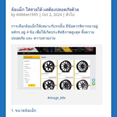
ล้อแม็ก ใส่สวยได้ แต่ต้องปลอดภัยด้วย
by
Krittitee1995
|
Oct 2, 2024
|
ทั่วไป
การเลือกล้อแม็กให้เหมาะกับรถนั้น มีข้อควรพิจารณาอยู่
หลักๆ อยู่ 4 ข้อ เพื่อให้เกิดประสิทธิภาพสูงสุด ทั้งความ
ปลอดภัย และ ความสวยงาม
#image_title
ขนาดล้อแม็ก