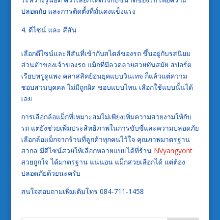
ปลอดถัย และการติดตั้งที่มั่นคงแข็งแรง
ดีไซน์ และ สีสัน
เลือกดีไซน์และสีสันที่เข้ากับสไตล์ของรถ ขึ้นอยู่กับรสนิยม
ส่วนตัวของเจ้าของรถ แม็กที่มีลวดลายสวยทันสมัย สปอร์ต
เรียบหรูดูแพง คลาสสิคย้อนยุคแบบวินเทจ ก็แล้วแต่ความ
ชอบส่วนบุคคล ไม่มีถูกผิด ชอบแบบไหน เลือกใช้แบบนั้นได้
เลย
การเลือกล้อแม็กที่เหมาะสมไม่เพียงเพิ่มความสวยงามให้กับ
รถ แต่ยังช่วยเพิ่มประสิทธิภาพในการขับขี่และความปลอดภัย
เลือกล้อแม็กจากร้านที่ลูกค้าทุกคนไว้ใจ คุณภาพมาตรฐาน
สากล มีดีไซน์สวยให้เลือกหลายแบบได้ที่ร้าน
NVyangyont
สวยถูกใจ ได้มาตรฐาน แน่นอน แม็กสวยเลือกได้ แต่ต้อง
ปลอดภัยด้วยนะครับ
สนใจสอบถามเพิ่มเติมโทร 084-711-1458