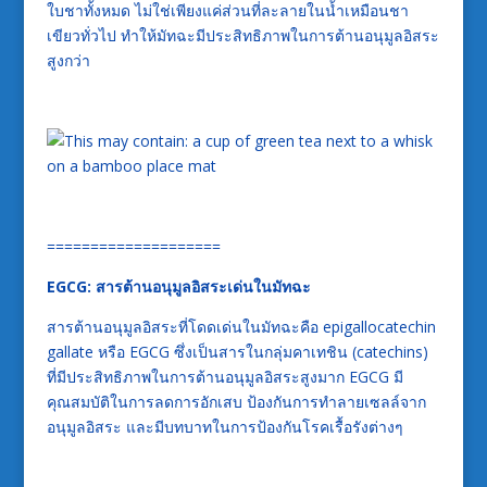
ใบชาทั้งหมด ไม่ใช่เพียงแค่ส่วนที่ละลายในน้ำเหมือนชา
เขียวทั่วไป ทำให้มัทฉะมีประสิทธิภาพในการต้านอนุมูลอิสระ
สูงกว่า
====================
EGCG: สารต้านอนุมูลอิสระเด่นในมัทฉะ
สารต้านอนุมูลอิสระที่โดดเด่นในมัทฉะคือ epigallocatechin
gallate หรือ EGCG ซึ่งเป็นสารในกลุ่มคาเทชิน (catechins)
ที่มีประสิทธิภาพในการต้านอนุมูลอิสระสูงมาก EGCG มี
คุณสมบัติในการลดการอักเสบ ป้องกันการทำลายเซลล์จาก
อนุมูลอิสระ และมีบทบาทในการป้องกันโรคเรื้อรังต่างๆ