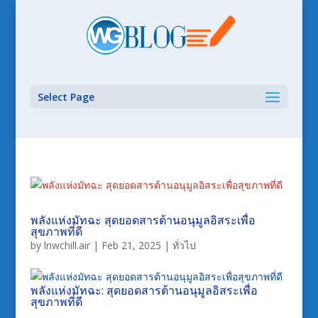
Select Page
พลังแห่งมัทฉะ สุดยอดสารต้านอนุมูลอิสระเพื่อ
สุขภาพที่ดี
by
lnwchill.air
|
Feb 21, 2025
|
ทั่วไป
พลังแห่งมัทฉะ: สุดยอดสารต้านอนุมูลอิสระเพื่อ
สุขภาพที่ดี