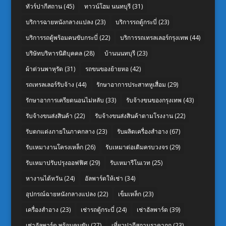
ทัวร์ปากีสถาน
(45)
ทาวน์โฮม นนทบุรี
(31)
บริการฉายหนังกลางแปลง
(23)
บริการรถตู้กระบี่
(23)
บริการรถตู้พร้อมคนขับกระบี่
(22)
บริการรถเทรลเลอร์กรุงเทพ
(44)
บริษัทบริหารนิติบุคคล
(28)
บ้านนนทบุรี
(23)
ผ้าต่วนพาหุรัด
(31)
รถขนของย้ายหอ
(42)
รถเทรลเลอร์รับจ้าง
(44)
รักษาอาการประสาทหูเสื่อม
(29)
รักษาอาการเครียดนอนไม่หลับ
(33)
รับจ้างขนของกรุงเทพ
(43)
รับจ้างขนส่งสินค้า
(22)
รับจ้างขนส่งสินค้าตามโรงงาน
(22)
รับตกแต่งภายในภาคกลาง
(23)
รับผลิตเครื่องสำอาง
(67)
รับเหมางานโครงเหล็ก
(26)
รับเหมาต่อเติมครบวงจร
(29)
รับเหมาปรับปรุงออฟฟิศ
(29)
รับเหมารีโนเวท
(25)
หางานไต้หวัน
(24)
อัลพาร์ดให้เช่า
(34)
อุปกรณ์ฉายหนังกลางแปลง
(22)
เข็มเหล็ก
(23)
เครื่องสำอาง
(23)
เช่ารถตู้กระบี่
(24)
เช่าอัลพาร์ด
(39)
เช่าอัลพาร์ด พร้อมคนขับ
(27)
เที่ยวปากีสถานราคาถูก
(23)