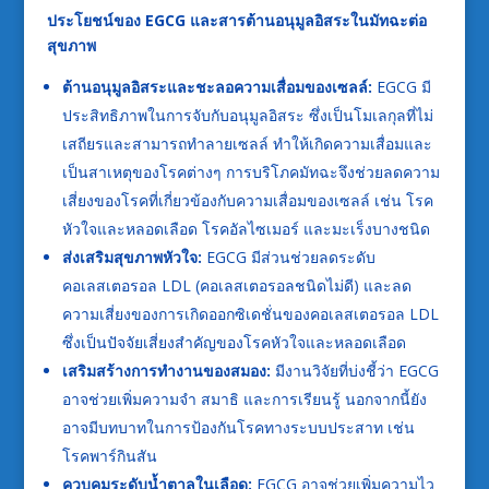
ประโยชน์ของ EGCG และสารต้านอนุมูลอิสระในมัทฉะต่อ
สุขภาพ
ต้านอนุมูลอิสระและชะลอความเสื่อมของเซลล์:
EGCG มี
ประสิทธิภาพในการจับกับอนุมูลอิสระ ซึ่งเป็นโมเลกุลที่ไม่
เสถียรและสามารถทำลายเซลล์ ทำให้เกิดความเสื่อมและ
เป็นสาเหตุของโรคต่างๆ การบริโภคมัทฉะจึงช่วยลดความ
เสี่ยงของโรคที่เกี่ยวข้องกับความเสื่อมของเซลล์ เช่น โรค
หัวใจและหลอดเลือด โรคอัลไซเมอร์ และมะเร็งบางชนิด
ส่งเสริมสุขภาพหัวใจ:
EGCG มีส่วนช่วยลดระดับ
คอเลสเตอรอล LDL (คอเลสเตอรอลชนิดไม่ดี) และลด
ความเสี่ยงของการเกิดออกซิเดชั่นของคอเลสเตอรอล LDL
ซึ่งเป็นปัจจัยเสี่ยงสำคัญของโรคหัวใจและหลอดเลือด
เสริมสร้างการทำงานของสมอง:
มีงานวิจัยที่บ่งชี้ว่า EGCG
อาจช่วยเพิ่มความจำ สมาธิ และการเรียนรู้ นอกจากนี้ยัง
อาจมีบทบาทในการป้องกันโรคทางระบบประสาท เช่น
โรคพาร์กินสัน
ควบคุมระดับน้ำตาลในเลือด:
EGCG อาจช่วยเพิ่มความไว