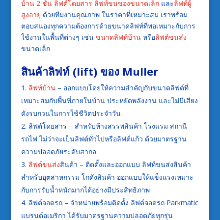
บ้าน 2 ชั้น
ลิฟต์โดยสาร
ลิฟท์ขนของขนาดเล็ก
และ
ลิฟท์ผู้
สูงอายุ
ด้วยทีมงานคุณภาพ ในราคาที่เหมาะสม เราพร้อม
ตอบสนองทุกความต้องการด้วยขนาดลิฟท์ที่พอเหมาะกับการ
ใช้งานในพื้นที่ต่างๆ เช่น
ขนาดลิฟท์บ้าน
หรือ
ลิฟต์ขนส่ง
ขนาดเล็ก
สินค้า
ลิฟท์
(
lift
) ของ Muller
ลิฟท์บ้าน
– ออกแบบโดยให้ความสำคัญกับขนาดลิฟต์ที่
เหมาะสมกับพื้นที่ภายในบ้าน ประหยัดพลังงาน และไม่มีเสียง
ดังรบกวนในการใช้ชีวิตประจำวัน
ลิฟต์โดยสาร – สำหรับห้างสรรพสินค้า โรงแรม สถานี
รถไฟ ไม่ว่าจะเป็นลิฟต์ทั่วไปหรือลิฟต์แก้ว ด้วยมาตรฐาน
ความปลอดภัยระดับสากล
ลิฟต์ขนส่ง
สินค้า – ติดตั้งและออกแบบ ลิฟท์ขนส่งสินค้า
สำหรับอุตสาหกรรม โกดังสินค้า ออกแบบให้แข็งแรงเหมาะ
กับการรับน้ำหนักมากได้อย่างมีประสิทธิภาพ
ลิฟต์จอดรถ – จำหน่ายพร้อมติดตั้ง ลิฟต์จอดรถ Parkmatic
แบรนด์อเมริกา ได้รับมาตรฐานความปลอดภัยทุกรุ่น