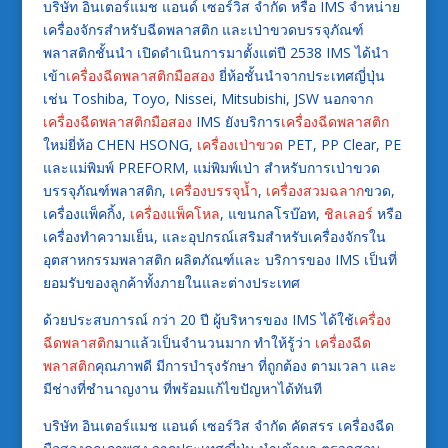
บริษัท อินเตอร์แมช แอนด์ เซอร์วิส จำกัด หรือ IMS จำหน่าย
เครื่องจักรสำหรับฉีดพลาสติก และเป่าขวดบรรจุภัณฑ์
พลาสติกชั้นนำ เปิดดำเนินการมาตั้งแต่ปี 2538 IMS ได้นำ
เข้า
เครื่องฉีดพลาสติกมือสอง
ยี่ห้อชั้นนำจากประเทศญี่ปุ่น
เช่น Toshiba, Toyo, Nissei, Mitsubishi, JSW นอกจาก
เครื่องฉีดพลาสติกมือสอง
IMS ยังบริการ
เครื่องฉีดพลาสติก
ใหม่ยี่ห้อ CHEN HSONG,
เครื่องเป่าขวด
PET, PP Clear, PE
และแม่พิมพ์ PREFORM, แม่พิมพ์เป่า สำหรับการเป่าขวด
บรรจุภัณฑ์พลาสติก,
เครื่องบรรจุน้ำ
,
เครื่องสวมฉลาก
ขวด,
เครื่องแพ็คกิ้ง,
เครื่องแพ็คโหล
, แขนกลโรบ๊อท,
ชิลเลอร์
หรือ
เครื่องทำความเย็น, และอุปกรณ์เสริมสำหรับเครื่องจักรใน
อุตสาหกรรมพลาสติก ผลิตภัณฑ์และ บริการของ IMS เป็นที่
ยอมรับของลูกค้าทั้งภายในและต่างประเทศ
ด้วยประสบการณ์ กว่า 20 ปี ผู้บริหารของ IMS ได้ใช้
เครื่อง
ฉีดพลาสติก
มาแล้วเป็นจำนวนมาก ทำให้รู้ว่า
เครื่องฉีด
พลาสติก
คุณภาพดี มีการบำรุงรักษา ที่ถูกต้อง ตามเวลา และ
มีช่างที่ชำนาญงาน ที่พร้อมแก้ไขปัญหาได้ทันที
บริษัท อินเตอร์แมช แอนด์ เซอร์วิส จำกัด คัดสรร เครื่องฉีด