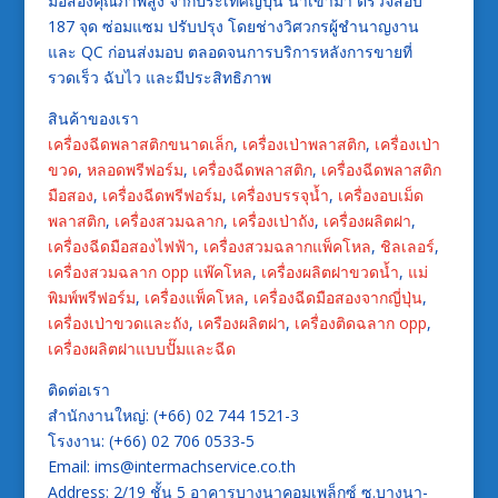
มือสองคุณภาพสูง จากประเทศญี่ปุ่น นำเข้ามา ตรวจสอบ
187 จุด ซ่อมแซม ปรับปรุง โดยช่างวิศวกรผู้ชำนาญงาน
และ QC ก่อนส่งมอบ ตลอดจนการบริการหลังการขายที่
รวดเร็ว ฉับไว และมีประสิทธิภาพ
สินค้าของเรา
เครื่องฉีดพลาสติกขนาดเล็ก
,
เครื่องเป่าพลาสติก
,
เครื่องเป่า
ขวด
,
หลอดพรีฟอร์ม
,
เครื่องฉีดพลาสติก
,
เครื่องฉีดพลาสติก
มือสอง
,
เครื่องฉีดพรีฟอร์ม
,
เครื่องบรรจุน้ำ
,
เครื่องอบเม็ด
พลาสติก
,
เครื่องสวมฉลาก
,
เครื่องเป่าถัง
,
เครื่องผลิตฝา
,
เครื่องฉีดมือสองไฟฟ้า
,
เครื่องสวมฉลากแพ็คโหล
,
ชิลเลอร์
,
เครื่องสวมฉลาก opp แพ๊คโหล
,
เครื่องผลิตฝาขวดน้ำ
,
แม่
พิมพ์พรีฟอร์ม
,
เครื่องแพ็คโหล
,
เครื่องฉีดมือสองจากญี่ปุ่น
,
เครื่องเป่าขวดและถัง
,
เครืองผลิตฝา
,
เครื่องติดฉลาก opp
,
เครื่องผลิตฝาแบบปั๊มและฉีด
ติดต่อเรา
สำนักงานใหญ่: (+66) 02 744 1521-3
โรงงาน: (+66) 02 706 0533-5
Email: ims@intermachservice.co.th
Address: 2/19 ชั้น 5 อาคารบางนาคอมเพล็กซ์ ซ.บางนา-