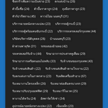
ซิเดกร้าเพิ่มความเป็นชาย
(23)
ตกแต่งบ้าน
(26)
ตัวปั๊มชื่อ
(24)
ตัวปั๊มราคาถูก
(24)
ถุงมือราคาถูก
(23)
ทัวร์ปากีสถาน
(45)
ทาวน์โฮม นนทบุรี
(31)
บริการฉายหนังกลางแปลง
(23)
บริการรถตู้กระบี่
(23)
บริการรถตู้พร้อมคนขับกระบี่
(22)
บริการรถเทรลเลอร์กรุงเทพ
(44)
บริษัทบริหารนิติบุคคล
(28)
บ้านนนทบุรี
(23)
ผ้าต่วนพาหุรัด
(31)
รถขนของย้ายหอ
(42)
รถเทรลเลอร์รับจ้าง
(44)
รักษาอาการประสาทหูเสื่อม
(29)
รักษาอาการเครียดนอนไม่หลับ
(33)
รับจ้างขนของกรุงเทพ
(43)
รับจ้างขนส่งสินค้า
(22)
รับจ้างขนส่งสินค้าตามโรงงาน
(22)
รับตกแต่งภายในภาคกลาง
(23)
รับผลิตเครื่องสำอาง
(67)
รับเหมางานโครงเหล็ก
(26)
รับเหมาต่อเติมครบวงจร
(29)
รับเหมาปรับปรุงออฟฟิศ
(29)
รับเหมารีโนเวท
(25)
หางานไต้หวัน
(24)
อัลพาร์ดให้เช่า
(34)
อุปกรณ์ฉายหนังกลางแปลง
(22)
เข็มเหล็ก
(23)