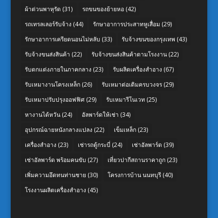
ผ้าต่วนพาหุรัด
(31)
รถขนของย้ายหอ
(42)
รถเทรลเลอร์รับจ้าง
(44)
รักษาอาการประสาทหูเสื่อม
(29)
รักษาอาการเครียดนอนไม่หลับ
(33)
รับจ้างขนของกรุงเทพ
(43)
รับจ้างขนส่งสินค้า
(22)
รับจ้างขนส่งสินค้าตามโรงงาน
(22)
รับตกแต่งภายในภาคกลาง
(23)
รับผลิตเครื่องสำอาง
(67)
รับเหมางานโครงเหล็ก
(26)
รับเหมาต่อเติมครบวงจร
(29)
รับเหมาปรับปรุงออฟฟิศ
(29)
รับเหมารีโนเวท
(25)
หางานไต้หวัน
(24)
อัลพาร์ดให้เช่า
(34)
อุปกรณ์ฉายหนังกลางแปลง
(22)
เข็มเหล็ก
(23)
เครื่องสำอาง
(23)
เช่ารถตู้กระบี่
(24)
เช่าอัลพาร์ด
(39)
เช่าอัลพาร์ด พร้อมคนขับ
(27)
เที่ยวปากีสถานราคาถูก
(23)
เพิ่มความอึดทนท่านชาย
(30)
โครงการบ้าน นนทบุรี
(40)
โรงงานผลิตเครื่องสำอาง
(45)