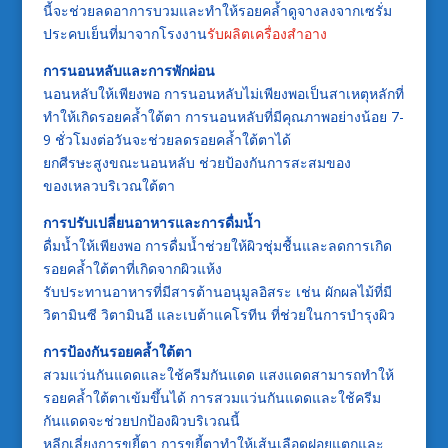
นี้จะช่วยลดอาการบวมและทำให้รอยคล้ำดูจางลงจากเซรั่ม
ประคบเย็นที่มาจากโรงงาน
รับผลิตเครื่องสำอาง
การนอนหลับและการพักผ่อน
นอนหลับให้เพียงพอ การนอนหลับไม่เพียงพอเป็นสาเหตุหลักที่
ทำให้เกิดรอยคล้ำใต้ตา การนอนหลับที่มีคุณภาพอย่างน้อย 7-
9 ชั่วโมงต่อวันจะช่วยลดรอยคล้ำใต้ตาได้
ยกศีรษะสูงขณะนอนหลับ ช่วยป้องกันการสะสมของ
ของเหลวบริเวณใต้ตา
การปรับเปลี่ยนอาหารและการดื่มน้ำ
ดื่มน้ำให้เพียงพอ การดื่มน้ำช่วยให้ผิวชุ่มชื้นและลดการเกิด
รอยคล้ำใต้ตาที่เกิดจากผิวแห้ง
รับประทานอาหารที่มีสารต้านอนุมูลอิสระ เช่น ผักผลไม้ที่มี
วิตามินซี วิตามินอี และเบต้าแคโรทีน ที่ช่วยในการบำรุงผิว
การป้องกันรอยคล้ำใต้ตา
สวมแว่นกันแดดและใช้ครีมกันแดด แสงแดดสามารถทำให้
รอยคล้ำใต้ตาเข้มขึ้นได้ การสวมแว่นกันแดดและใช้ครีม
กันแดดจะช่วยปกป้องผิวบริเวณนี้
หลีกเลี่ยงการขยี้ตา การขยี้ตาทำให้เส้นเลือดฝอยแตกและ