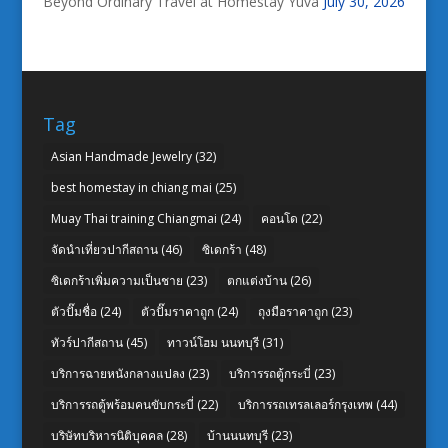
Beyond Ordinary Travel at Homestay Yuva
July 30, 2026
Tag
Asian Handmade Jewelry
(32)
best homestay in chiang mai
(25)
Muay Thai training Chiangmai
(24)
คอนโด
(22)
จัดนำเที่ยวปากีสถาน
(46)
ซิเดกร้า
(48)
ซิเดกร้าเพิ่มความเป็นชาย
(23)
ตกแต่งบ้าน
(26)
ตัวปั๊มชื่อ
(24)
ตัวปั๊มราคาถูก
(24)
ถุงมือราคาถูก
(23)
ทัวร์ปากีสถาน
(45)
ทาวน์โฮม นนทบุรี
(31)
บริการฉายหนังกลางแปลง
(23)
บริการรถตู้กระบี่
(23)
บริการรถตู้พร้อมคนขับกระบี่
(22)
บริการรถเทรลเลอร์กรุงเทพ
(44)
บริษัทบริหารนิติบุคคล
(28)
บ้านนนทบุรี
(23)