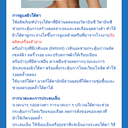
การดูแลผิวใต้ตา
ใช้ผลิตภัณฑ์บำรุงใต้ตาที่มีส่วนผสมของวิตามินซี วิตามินซี
ช่วยกระตุ้นการสร้างคอลลาเจนและลดเลือนจุดด่างดำ ทำให้
ผิวใต้ตาดูกระจ่างใสขึ้นการดูแลด้วยครีมที่มาจากโรงงาน
รับ
ผลิตเครื่องสำอาง
ครีมบำรุงที่มีเรตินอล (Retinol) เรตินอลช่วยกระตุ้นการผลัด
เซลล์ผิว ลดริ้วรอย และปรับสภาพผิวให้เรียบเนียน
ครีมบำรุงที่มีคาเฟอีน คาเฟอีนช่วยลดการบวมและการ
อักเสบของผิวใต้ตา พร้อมทั้งกระตุ้นการไหลเวียนโลหิต ทำให้
รอยคล้ำลดลง
ใช้มาสก์ใต้ตา มาสก์ใต้ตามักมีส่วนผสมที่ให้ความชุ่มชื้นและ
ช่วยลดรอยคล้ำใต้ตาได้
การนวดและการประคบเย็น
นวดเบาๆ รอบดวงตา การนวดเบา ๆ บริเวณใต้ตาจะช่วย
กระตุ้นการไหลเวียนของเลือด ลดการคั่งของของเหลวที่
ทำให้เกิดรอยคล้ำ
ประคบเย็น ใช้ช้อนเย็นหรือถุงชาที่แช่เย็นมาประคบใต้ตา วิธี