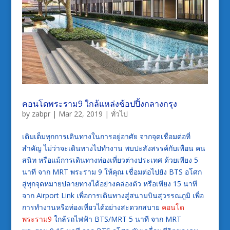
คอนโดพระราม9 ใกล้แหล่งช้อปปิ้งกลางกรุง
by
zabpr
|
Mar 22, 2019
|
ทั่วไป
เติมเต็มทุกการเดินทางในการอยู่อาศัย จากจุดเชื่อมต่อที่
สำคัญ ไม่ว่าจะเดินทางไปทำงาน พบปะสังสรรค์กับเพื่อน คน
สนิท หรือแม้การเดินทางท่องเที่ยวต่างประเทศ ด้วยเพียง 5
นาที จาก MRT พระราม 9 ให้คุณ เชื่อมต่อไปยัง BTS อโศก
สู่ทุกจุดหมายปลายทางได้อย่างคล่องตัว หรือเพียง 15 นาที
จาก Airport Link เพื่อการเดินทางสู่สนามบินสุวรรณภูมิ เพื่อ
การทำงานหรือท่องเที่ยวได้อย่างสะดวกสบาย
คอนโด
พระราม9
ใกล้รถไฟฟ้า BTS/MRT 5 นาที จาก MRT