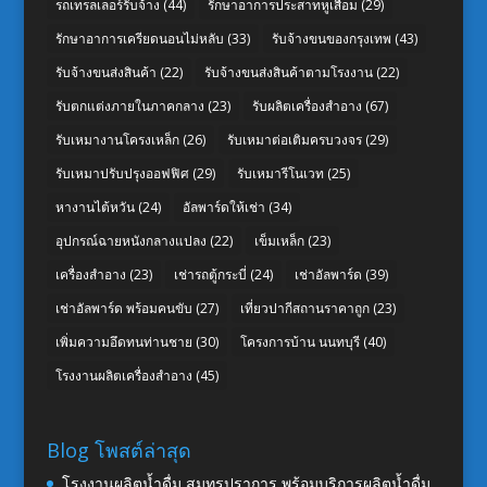
รถเทรลเลอร์รับจ้าง
(44)
รักษาอาการประสาทหูเสื่อม
(29)
รักษาอาการเครียดนอนไม่หลับ
(33)
รับจ้างขนของกรุงเทพ
(43)
รับจ้างขนส่งสินค้า
(22)
รับจ้างขนส่งสินค้าตามโรงงาน
(22)
รับตกแต่งภายในภาคกลาง
(23)
รับผลิตเครื่องสำอาง
(67)
รับเหมางานโครงเหล็ก
(26)
รับเหมาต่อเติมครบวงจร
(29)
รับเหมาปรับปรุงออฟฟิศ
(29)
รับเหมารีโนเวท
(25)
หางานไต้หวัน
(24)
อัลพาร์ดให้เช่า
(34)
อุปกรณ์ฉายหนังกลางแปลง
(22)
เข็มเหล็ก
(23)
เครื่องสำอาง
(23)
เช่ารถตู้กระบี่
(24)
เช่าอัลพาร์ด
(39)
เช่าอัลพาร์ด พร้อมคนขับ
(27)
เที่ยวปากีสถานราคาถูก
(23)
เพิ่มความอึดทนท่านชาย
(30)
โครงการบ้าน นนทบุรี
(40)
โรงงานผลิตเครื่องสำอาง
(45)
Blog โพสต์ล่าสุด
โรงงานผลิตน้ำดื่ม สมุทรปราการ พร้อมบริการผลิตน้ำดื่ม