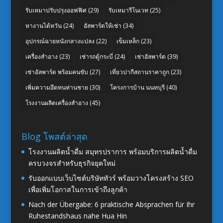
รับเหมาปรับปรุงออฟฟิศ
(29)
รับเหมารีโนเวท
(25)
หางานไต้หวัน
(24)
อัลพาร์ดให้เช่า
(34)
อุปกรณ์ฉายหนังกลางแปลง
(22)
เข็มเหล็ก
(23)
เครื่องสำอาง
(23)
เช่ารถตู้กระบี่
(24)
เช่าอัลพาร์ด
(39)
เช่าอัลพาร์ด พร้อมคนขับ
(27)
เที่ยวปากีสถานราคาถูก
(23)
เพิ่มความอึดทนท่านชาย
(30)
โครงการบ้าน นนทบุรี
(40)
โรงงานผลิตเครื่องสำอาง
(45)
Blog โพสต์ล่าสุด
โรงงานผลิตน้ำดื่ม สมุทรปราการ พร้อมบริการผลิตน้ำดื่ม
ครบวงจรสำหรับธุรกิจยุคใหม่
รับออกแบบเว็บไซต์บริษัททัวร์ พร้อมวางโครงสร้าง SEO
เพื่อเพิ่มโอกาสในการเข้าถึงลูกค้า
Nach der Übergabe: 6 praktische Absprachen für Ihr
Ruhestandshaus nahe Hua Hin