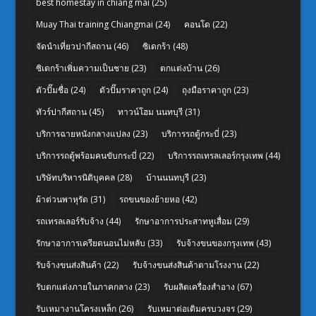
best homestay in chiang mai
(25)
Muay Thai training Chiangmai
(24)
คอนโด
(22)
จัดนำเที่ยวปากีสถาน
(46)
ซิเดกร้า
(48)
ซิเดกร้าเพิ่มความเป็นชาย
(23)
ตกแต่งบ้าน
(26)
ตัวปั๊มชื่อ
(24)
ตัวปั๊มราคาถูก
(24)
ถุงมือราคาถูก
(23)
ทัวร์ปากีสถาน
(45)
ทาวน์โฮม นนทบุรี
(31)
บริการฉายหนังกลางแปลง
(23)
บริการรถตู้กระบี่
(23)
บริการรถตู้พร้อมคนขับกระบี่
(22)
บริการรถเทรลเลอร์กรุงเทพ
(44)
บริษัทบริหารนิติบุคคล
(28)
บ้านนนทบุรี
(23)
ผ้าต่วนพาหุรัด
(31)
รถขนของย้ายหอ
(42)
รถเทรลเลอร์รับจ้าง
(44)
รักษาอาการประสาทหูเสื่อม
(29)
รักษาอาการเครียดนอนไม่หลับ
(33)
รับจ้างขนของกรุงเทพ
(43)
รับจ้างขนส่งสินค้า
(22)
รับจ้างขนส่งสินค้าตามโรงงาน
(22)
รับตกแต่งภายในภาคกลาง
(23)
รับผลิตเครื่องสำอาง
(67)
รับเหมางานโครงเหล็ก
(26)
รับเหมาต่อเติมครบวงจร
(29)