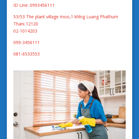
ID Line: 0993456111
53/53 The plant village moo,1 khlng Luang Phathum
Thani 12120
02-1014203
099-3456111
081-6533553