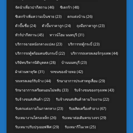
จัดนำเที่ยวปากีสถาน
(46)
ซิเดกร้า
(48)
ซิเดกร้าเพิ่มความเป็นชาย
(23)
ตกแต่งบ้าน
(26)
ตัวปั๊มชื่อ
(24)
ตัวปั๊มราคาถูก
(24)
ถุงมือราคาถูก
(23)
ทัวร์ปากีสถาน
(45)
ทาวน์โฮม นนทบุรี
(31)
บริการฉายหนังกลางแปลง
(23)
บริการรถตู้กระบี่
(23)
บริการรถตู้พร้อมคนขับกระบี่
(22)
บริการรถเทรลเลอร์กรุงเทพ
(44)
บริษัทบริหารนิติบุคคล
(28)
บ้านนนทบุรี
(23)
ผ้าต่วนพาหุรัด
(31)
รถขนของย้ายหอ
(42)
รถเทรลเลอร์รับจ้าง
(44)
รักษาอาการประสาทหูเสื่อม
(29)
รักษาอาการเครียดนอนไม่หลับ
(33)
รับจ้างขนของกรุงเทพ
(43)
รับจ้างขนส่งสินค้า
(22)
รับจ้างขนส่งสินค้าตามโรงงาน
(22)
รับตกแต่งภายในภาคกลาง
(23)
รับผลิตเครื่องสำอาง
(67)
รับเหมางานโครงเหล็ก
(26)
รับเหมาต่อเติมครบวงจร
(29)
รับเหมาปรับปรุงออฟฟิศ
(29)
รับเหมารีโนเวท
(25)