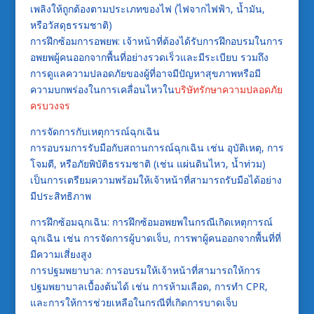
เพลิงให้ถูกต้องตามประเภทของไฟ (ไฟจากไฟฟ้า, น้ำมัน,
หรือวัสดุธรรมชาติ)
การฝึกซ้อมการอพยพ: เจ้าหน้าที่ต้องได้รับการฝึกอบรมในการ
อพยพผู้คนออกจากพื้นที่อย่างรวดเร็วและมีระเบียบ รวมถึง
การดูแลความปลอดภัยของผู้ที่อาจมีปัญหาสุขภาพหรือมี
ความบกพร่องในการเคลื่อนไหวใน
บริษัทรักษาความปลอดภัย
ครบวงจร
การจัดการกับเหตุการณ์ฉุกเฉิน
การอบรมการรับมือกับสถานการณ์ฉุกเฉิน เช่น อุบัติเหตุ, การ
โจมตี, หรือภัยพิบัติธรรมชาติ (เช่น แผ่นดินไหว, น้ำท่วม)
เป็นการเตรียมความพร้อมให้เจ้าหน้าที่สามารถรับมือได้อย่าง
มีประสิทธิภาพ
การฝึกซ้อมฉุกเฉิน: การฝึกซ้อมอพยพในกรณีเกิดเหตุการณ์
ฉุกเฉิน เช่น การจัดการผู้บาดเจ็บ, การพาผู้คนออกจากพื้นที่ที่
มีความเสี่ยงสูง
การปฐมพยาบาล: การอบรมให้เจ้าหน้าที่สามารถให้การ
ปฐมพยาบาลเบื้องต้นได้ เช่น การห้ามเลือด, การทำ CPR,
และการให้การช่วยเหลือในกรณีที่เกิดการบาดเจ็บ