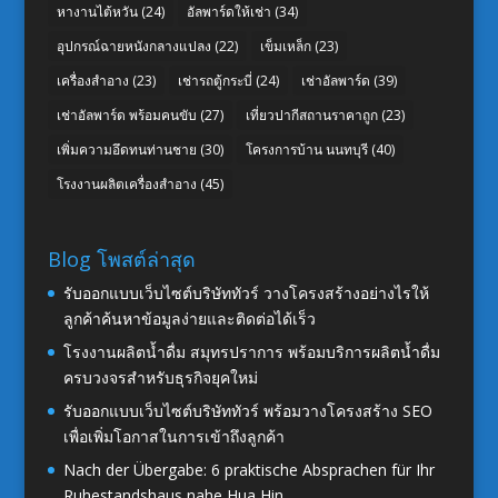
หางานไต้หวัน
(24)
อัลพาร์ดให้เช่า
(34)
อุปกรณ์ฉายหนังกลางแปลง
(22)
เข็มเหล็ก
(23)
เครื่องสำอาง
(23)
เช่ารถตู้กระบี่
(24)
เช่าอัลพาร์ด
(39)
เช่าอัลพาร์ด พร้อมคนขับ
(27)
เที่ยวปากีสถานราคาถูก
(23)
เพิ่มความอึดทนท่านชาย
(30)
โครงการบ้าน นนทบุรี
(40)
โรงงานผลิตเครื่องสำอาง
(45)
Blog โพสต์ล่าสุด
รับออกแบบเว็บไซต์บริษัททัวร์ วางโครงสร้างอย่างไรให้
ลูกค้าค้นหาข้อมูลง่ายและติดต่อได้เร็ว
โรงงานผลิตน้ำดื่ม สมุทรปราการ พร้อมบริการผลิตน้ำดื่ม
ครบวงจรสำหรับธุรกิจยุคใหม่
รับออกแบบเว็บไซต์บริษัททัวร์ พร้อมวางโครงสร้าง SEO
เพื่อเพิ่มโอกาสในการเข้าถึงลูกค้า
Nach der Übergabe: 6 praktische Absprachen für Ihr
Ruhestandshaus nahe Hua Hin