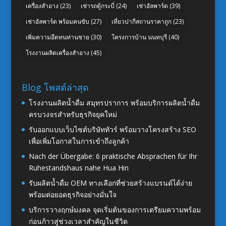
เครื่องสำอาง
(23)
เช่ารถตู้กระบี่
(24)
เช่าอัลพาร์ด
(39)
เช่าอัลพาร์ด พร้อมคนขับ
(27)
เที่ยวปากีสถานราคาถูก
(23)
เพิ่มความอึดทนท่านชาย
(30)
โครงการบ้าน นนทบุรี
(40)
โรงงานผลิตเครื่องสำอาง
(45)
Blog โพสต์ล่าสุด
โรงงานผลิตน้ำดื่ม สมุทรปราการ พร้อมบริการผลิตน้ำดื่ม
ครบวงจรสำหรับธุรกิจยุคใหม่
รับออกแบบเว็บไซต์บริษัททัวร์ พร้อมวางโครงสร้าง SEO
เพื่อเพิ่มโอกาสในการเข้าถึงลูกค้า
Nach der Übergabe: 6 praktische Absprachen für Ihr
Ruhestandshaus nahe Hua Hin
รับผลิตน้ำดื่ม OEM ทางเลือกที่ช่วยสร้างแบรนด์ได้ง่าย
พร้อมต่อยอดธุรกิจอย่างมั่นใจ
บริการวางฤกษ์มงคล จุดเริ่มต้นของการเตรียมความพร้อม
ก่อนก้าวสู่ช่วงเวลาสำคัญในชีวิต