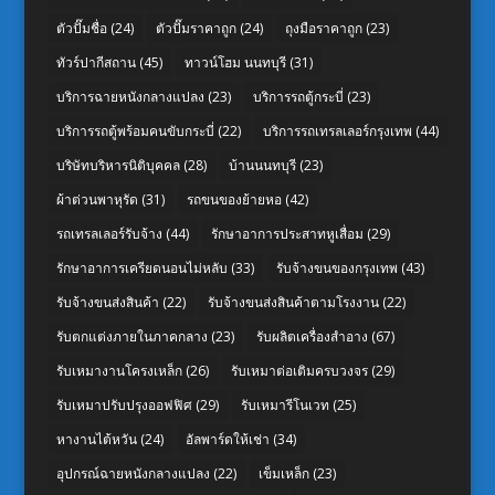
ตัวปั๊มชื่อ
(24)
ตัวปั๊มราคาถูก
(24)
ถุงมือราคาถูก
(23)
ทัวร์ปากีสถาน
(45)
ทาวน์โฮม นนทบุรี
(31)
บริการฉายหนังกลางแปลง
(23)
บริการรถตู้กระบี่
(23)
บริการรถตู้พร้อมคนขับกระบี่
(22)
บริการรถเทรลเลอร์กรุงเทพ
(44)
บริษัทบริหารนิติบุคคล
(28)
บ้านนนทบุรี
(23)
ผ้าต่วนพาหุรัด
(31)
รถขนของย้ายหอ
(42)
รถเทรลเลอร์รับจ้าง
(44)
รักษาอาการประสาทหูเสื่อม
(29)
รักษาอาการเครียดนอนไม่หลับ
(33)
รับจ้างขนของกรุงเทพ
(43)
รับจ้างขนส่งสินค้า
(22)
รับจ้างขนส่งสินค้าตามโรงงาน
(22)
รับตกแต่งภายในภาคกลาง
(23)
รับผลิตเครื่องสำอาง
(67)
รับเหมางานโครงเหล็ก
(26)
รับเหมาต่อเติมครบวงจร
(29)
รับเหมาปรับปรุงออฟฟิศ
(29)
รับเหมารีโนเวท
(25)
หางานไต้หวัน
(24)
อัลพาร์ดให้เช่า
(34)
อุปกรณ์ฉายหนังกลางแปลง
(22)
เข็มเหล็ก
(23)