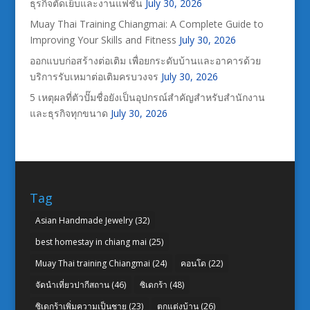
ธุรกิจตัดเย็บและงานแฟชั่น
July 30, 2026
Muay Thai Training Chiangmai: A Complete Guide to
Improving Your Skills and Fitness
July 30, 2026
ออกแบบก่อสร้างต่อเติม เพื่อยกระดับบ้านและอาคารด้วย
บริการรับเหมาต่อเติมครบวงจร
July 30, 2026
5 เหตุผลที่ตัวปั๊มชื่อยังเป็นอุปกรณ์สำคัญสำหรับสำนักงาน
และธุรกิจทุกขนาด
July 30, 2026
Tag
Asian Handmade Jewelry
(32)
best homestay in chiang mai
(25)
Muay Thai training Chiangmai
(24)
คอนโด
(22)
จัดนำเที่ยวปากีสถาน
(46)
ซิเดกร้า
(48)
ซิเดกร้าเพิ่มความเป็นชาย
(23)
ตกแต่งบ้าน
(26)