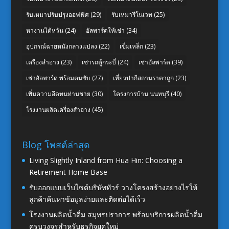
รับเหมาปรับปรุงออฟฟิศ
(29)
รับเหมารีโนเวท
(25)
หางานไต้หวัน
(24)
อัลพาร์ดให้เช่า
(34)
อุปกรณ์ฉายหนังกลางแปลง
(22)
เข็มเหล็ก
(23)
เครื่องสำอาง
(23)
เช่ารถตู้กระบี่
(24)
เช่าอัลพาร์ด
(39)
เช่าอัลพาร์ด พร้อมคนขับ
(27)
เที่ยวปากีสถานราคาถูก
(23)
เพิ่มความอึดทนท่านชาย
(30)
โครงการบ้าน นนทบุรี
(40)
โรงงานผลิตเครื่องสำอาง
(45)
Blog โพสต์ล่าสุด
Living Slightly Inland from Hua Hin: Choosing a
Retirement Home Base
รับออกแบบเว็บไซต์บริษัททัวร์ วางโครงสร้างอย่างไรให้
ลูกค้าค้นหาข้อมูลง่ายและติดต่อได้เร็ว
โรงงานผลิตน้ำดื่ม สมุทรปราการ พร้อมบริการผลิตน้ำดื่ม
ครบวงจรสำหรับธุรกิจยุคใหม่