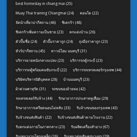
best homestay in chiang mai
(25)
Muay Thai training Chiangmai
(24)
คอนโด
(22)
จัดนำเที่ยวปากีสถาน
(46)
ซิเดกร้า
(48)
ซิเดกร้าเพิ่มความเป็นชาย
(23)
ตกแต่งบ้าน
(26)
ตัวปั๊มชื่อ
(24)
ตัวปั๊มราคาถูก
(24)
ถุงมือราคาถูก
(23)
ทัวร์ปากีสถาน
(45)
ทาวน์โฮม นนทบุรี
(31)
บริการฉายหนังกลางแปลง
(23)
บริการรถตู้กระบี่
(23)
บริการรถตู้พร้อมคนขับกระบี่
(22)
บริการรถเทรลเลอร์กรุงเทพ
(44)
บริษัทบริหารนิติบุคคล
(28)
บ้านนนทบุรี
(23)
ผ้าต่วนพาหุรัด
(31)
รถขนของย้ายหอ
(42)
รถเทรลเลอร์รับจ้าง
(44)
รักษาอาการประสาทหูเสื่อม
(29)
รักษาอาการเครียดนอนไม่หลับ
(33)
รับจ้างขนของกรุงเทพ
(43)
รับจ้างขนส่งสินค้า
(22)
รับจ้างขนส่งสินค้าตามโรงงาน
(22)
รับตกแต่งภายในภาคกลาง
(23)
รับผลิตเครื่องสำอาง
(67)
รับเหมางานโครงเหล็ก
(26)
รับเหมาต่อเติมครบวงจร
(29)