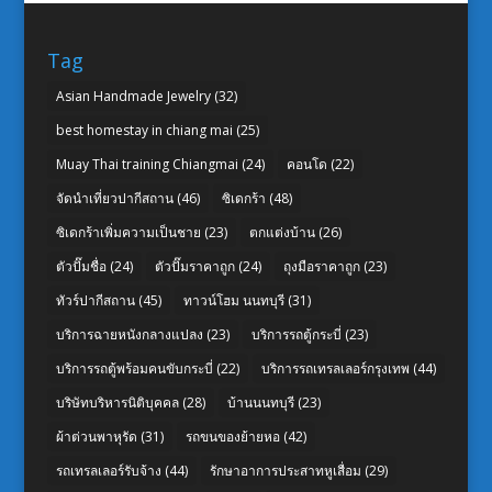
Tag
Asian Handmade Jewelry
(32)
best homestay in chiang mai
(25)
Muay Thai training Chiangmai
(24)
คอนโด
(22)
จัดนำเที่ยวปากีสถาน
(46)
ซิเดกร้า
(48)
ซิเดกร้าเพิ่มความเป็นชาย
(23)
ตกแต่งบ้าน
(26)
ตัวปั๊มชื่อ
(24)
ตัวปั๊มราคาถูก
(24)
ถุงมือราคาถูก
(23)
ทัวร์ปากีสถาน
(45)
ทาวน์โฮม นนทบุรี
(31)
บริการฉายหนังกลางแปลง
(23)
บริการรถตู้กระบี่
(23)
บริการรถตู้พร้อมคนขับกระบี่
(22)
บริการรถเทรลเลอร์กรุงเทพ
(44)
บริษัทบริหารนิติบุคคล
(28)
บ้านนนทบุรี
(23)
ผ้าต่วนพาหุรัด
(31)
รถขนของย้ายหอ
(42)
รถเทรลเลอร์รับจ้าง
(44)
รักษาอาการประสาทหูเสื่อม
(29)