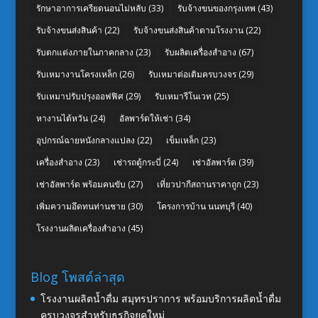
รักษาอาการเครียดนอนไม่หลับ
(33)
รับจ้างขนของกรุงเทพ
(43)
รับจ้างขนส่งสินค้า
(22)
รับจ้างขนส่งสินค้าตามโรงงาน
(22)
รับตกแต่งภายในภาคกลาง
(23)
รับผลิตเครื่องสำอาง
(67)
รับเหมางานโครงเหล็ก
(26)
รับเหมาต่อเติมครบวงจร
(29)
รับเหมาปรับปรุงออฟฟิศ
(29)
รับเหมารีโนเวท
(25)
หางานไต้หวัน
(24)
อัลพาร์ดให้เช่า
(34)
อุปกรณ์ฉายหนังกลางแปลง
(22)
เข็มเหล็ก
(23)
เครื่องสำอาง
(23)
เช่ารถตู้กระบี่
(24)
เช่าอัลพาร์ด
(39)
เช่าอัลพาร์ด พร้อมคนขับ
(27)
เที่ยวปากีสถานราคาถูก
(23)
เพิ่มความอึดทนท่านชาย
(30)
โครงการบ้าน นนทบุรี
(40)
โรงงานผลิตเครื่องสำอาง
(45)
Blog โพสต์ล่าสุด
โรงงานผลิตน้ำดื่ม สมุทรปราการ พร้อมบริการผลิตน้ำดื่ม
ครบวงจรสำหรับธุรกิจยุคใหม่