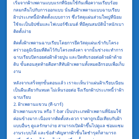
เริ่มจากฝ้าเพดานแบบแรกที่นิยมใช้กันเพื่อความเรียบร้อย
กลมกลืนไปกับการออกแบบ นั่นคือฝ้าเพดานแบบฉาบเรียบ
ฝ้าประเภทนี้มักติดตั้งแบบถาวร ซึ่งวัสดุแผ่นส่วนใหญ่ที่นิยม
ใช้จะเป็นยิปซั่มและไฟเบอร์ซีเมนต์ ที่มีคุณสมบัติน้ำหนักเบา
ติดตั้งง่าย
ติดตั้งฝ้าเพดานฉาบเรียบโดยการยึดวัสดุแผ่นเข้ากับโครง
คร่าวอลูมิเนียมที่ติดไว้กับโครงหลังคา จากนั้นช่างจะทำการ
ฉาบเรียบปิดรอยต่อฝ้าด้วยปูน และปิดทับรอยต่อด้วยผ้าด้าย
ดิบ ขั้นตอนสุดท้ายคือทาสีทับฝ้าเพดานทั้งหมดอีกรอบเพื่อเก็บ
งาน
หลังจากเสร็จทุกขั้นตอนแล้ว เราจะเห็นว่าแผ่นฝ้าเรียบเนียน
เป็นผืนเดียวกันหมด ไม่เห็นรอยต่อ จึงเรียกฝ้าประเภทนี้ว่าฝ้า
ฉาบเรียบ
2. ฝ้าเพดานแขวน (ที-บาร์)
ฝ้าเพดานแขวน หรือ T-bar เป็นประเภทฝ้าเพดานที่นิยมใช้
ค่อนข้างมาก เนื่องจากติดตั้งสะดวก ราคาถูกเมื่อเทียบกับฝ้า
แบบอื่นๆ ดูแลรักษาง่าย สามารถเปิดฝ้าขึ้นไปดูแล ซ่อมแซม
งานระบบได้ และข้อสำคัญหากฝ้าชิ้นใดชำรุดก็สามารถ