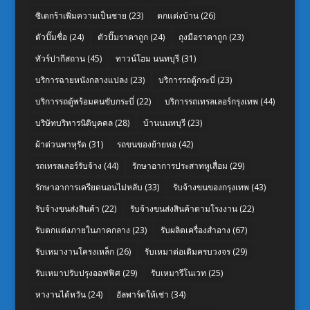
ซิเดกร้าเพิ่มความเป็นชาย
(23)
ตกแต่งบ้าน
(26)
ตัวปั๊มชื่อ
(24)
ตัวปั๊มราคาถูก
(24)
ถุงมือราคาถูก
(23)
ทัวร์ปากีสถาน
(45)
ทาวน์โฮม นนทบุรี
(31)
บริการฉายหนังกลางแปลง
(23)
บริการรถตู้กระบี่
(23)
บริการรถตู้พร้อมคนขับกระบี่
(22)
บริการรถเทรลเลอร์กรุงเทพ
(44)
บริษัทบริหารนิติบุคคล
(28)
บ้านนนทบุรี
(23)
ผ้าต่วนพาหุรัด
(31)
รถขนของย้ายหอ
(42)
รถเทรลเลอร์รับจ้าง
(44)
รักษาอาการประสาทหูเสื่อม
(29)
รักษาอาการเครียดนอนไม่หลับ
(33)
รับจ้างขนของกรุงเทพ
(43)
รับจ้างขนส่งสินค้า
(22)
รับจ้างขนส่งสินค้าตามโรงงาน
(22)
รับตกแต่งภายในภาคกลาง
(23)
รับผลิตเครื่องสำอาง
(67)
รับเหมางานโครงเหล็ก
(26)
รับเหมาต่อเติมครบวงจร
(29)
รับเหมาปรับปรุงออฟฟิศ
(29)
รับเหมารีโนเวท
(25)
หางานไต้หวัน
(24)
อัลพาร์ดให้เช่า
(34)