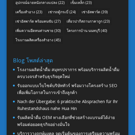
อุปกรณ์ฉายหนังกลางแปลง
(22)
เข็มเหล็ก
(23)
เครื่องสำอาง
(23)
เช่ารถตู้กระบี่
(24)
เช่าอัลพาร์ด
(39)
เช่าอัลพาร์ด พร้อมคนขับ
(27)
เที่ยวปากีสถานราคาถูก
(23)
เพิ่มความอึดทนท่านชาย
(30)
โครงการบ้าน นนทบุรี
(40)
โรงงานผลิตเครื่องสำอาง
(45)
Blog โพสต์ล่าสุด
โรงงานผลิตน้ำดื่ม สมุทรปราการ พร้อมบริการผลิตน้ำดื่ม
ครบวงจรสำหรับธุรกิจยุคใหม่
รับออกแบบเว็บไซต์บริษัททัวร์ พร้อมวางโครงสร้าง SEO
เพื่อเพิ่มโอกาสในการเข้าถึงลูกค้า
Nach der Übergabe: 6 praktische Absprachen für Ihr
Ruhestandshaus nahe Hua Hin
รับผลิตน้ำดื่ม OEM ทางเลือกที่ช่วยสร้างแบรนด์ได้ง่าย
พร้อมต่อยอดธุรกิจอย่างมั่นใจ
บริการวางฤกษ์มงคล จุดเริ่มต้นของการเตรียมความพร้อม