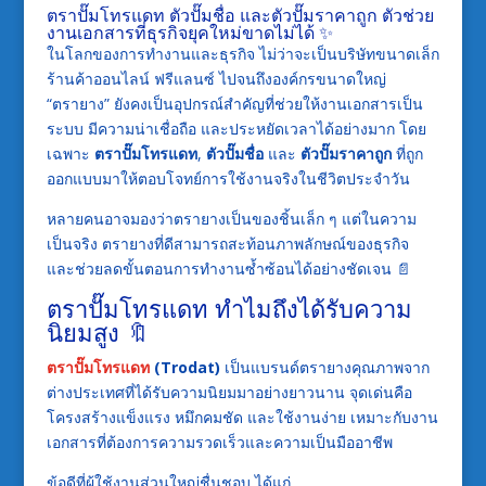
ตราปั๊มโทรแดท ตัวปั๊มชื่อ และตัวปั๊มราคาถูก ตัวช่วย
งานเอกสารที่ธุรกิจยุคใหม่ขาดไม่ได้ ✨
ในโลกของการทำงานและธุรกิจ ไม่ว่าจะเป็นบริษัทขนาดเล็ก
ร้านค้าออนไลน์ ฟรีแลนซ์ ไปจนถึงองค์กรขนาดใหญ่
“ตรายาง” ยังคงเป็นอุปกรณ์สำคัญที่ช่วยให้งานเอกสารเป็น
ระบบ มีความน่าเชื่อถือ และประหยัดเวลาได้อย่างมาก โดย
เฉพาะ
ตราปั๊มโทรแดท
,
ตัวปั๊มชื่อ
และ
ตัวปั๊มราคาถูก
ที่ถูก
ออกแบบมาให้ตอบโจทย์การใช้งานจริงในชีวิตประจำวัน
หลายคนอาจมองว่าตรายางเป็นของชิ้นเล็ก ๆ แต่ในความ
เป็นจริง ตรายางที่ดีสามารถสะท้อนภาพลักษณ์ของธุรกิจ
และช่วยลดขั้นตอนการทำงานซ้ำซ้อนได้อย่างชัดเจน 📄
ตราปั๊มโทรแดท ทำไมถึงได้รับความ
นิยมสูง 🔖
ตราปั๊มโทรแดท
(Trodat)
เป็นแบรนด์ตรายางคุณภาพจาก
ต่างประเทศที่ได้รับความนิยมมาอย่างยาวนาน จุดเด่นคือ
โครงสร้างแข็งแรง หมึกคมชัด และใช้งานง่าย เหมาะกับงาน
เอกสารที่ต้องการความรวดเร็วและความเป็นมืออาชีพ
ข้อดีที่ผู้ใช้งานส่วนใหญ่ชื่นชอบ ได้แก่