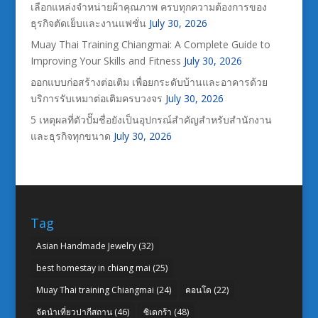
เลือกแหล่งจำหน่ายผ้าคุณภาพ ครบทุกความต้องการของ
ธุรกิจตัดเย็บและงานแฟชั่น
July 30, 2026
Muay Thai Training Chiangmai: A Complete Guide to
Improving Your Skills and Fitness
July 30, 2026
ออกแบบก่อสร้างต่อเติม เพื่อยกระดับบ้านและอาคารด้วย
บริการรับเหมาต่อเติมครบวงจร
July 30, 2026
5 เหตุผลที่ตัวปั๊มชื่อยังเป็นอุปกรณ์สำคัญสำหรับสำนักงาน
และธุรกิจทุกขนาด
July 30, 2026
Tag
Asian Handmade Jewelry
(32)
best homestay in chiang mai
(25)
Muay Thai training Chiangmai
(24)
คอนโด
(22)
จัดนำเที่ยวปากีสถาน
(46)
ซิเดกร้า
(48)