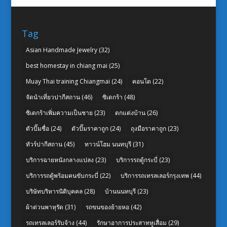
Tag
Asian Handmade Jewelry
(32)
best homestay in chiang mai
(25)
Muay Thai training Chiangmai
(24)
คอนโด
(22)
จัดนำเที่ยวปากีสถาน
(46)
ซิเดกร้า
(48)
ซิเดกร้าเพิ่มความเป็นชาย
(23)
ตกแต่งบ้าน
(26)
ตัวปั๊มชื่อ
(24)
ตัวปั๊มราคาถูก
(24)
ถุงมือราคาถูก
(23)
ทัวร์ปากีสถาน
(45)
ทาวน์โฮม นนทบุรี
(31)
บริการฉายหนังกลางแปลง
(23)
บริการรถตู้กระบี่
(23)
บริการรถตู้พร้อมคนขับกระบี่
(22)
บริการรถเทรลเลอร์กรุงเทพ
(44)
บริษัทบริหารนิติบุคคล
(28)
บ้านนนทบุรี
(23)
ผ้าต่วนพาหุรัด
(31)
รถขนของย้ายหอ
(42)
รถเทรลเลอร์รับจ้าง
(44)
รักษาอาการประสาทหูเสื่อม
(29)