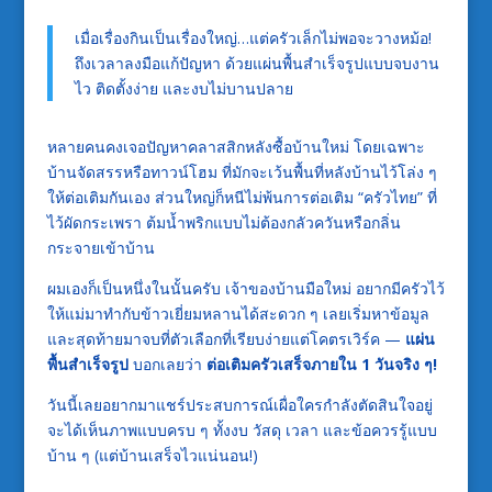
เมื่อเรื่องกินเป็นเรื่องใหญ่…แต่ครัวเล็กไม่พอจะวางหม้อ!
ถึงเวลาลงมือแก้ปัญหา ด้วยแผ่นพื้นสำเร็จรูปแบบจบงาน
ไว ติดตั้งง่าย และงบไม่บานปลาย
หลายคนคงเจอปัญหาคลาสสิกหลังซื้อบ้านใหม่ โดยเฉพาะ
บ้านจัดสรรหรือทาวน์โฮม ที่มักจะเว้นพื้นที่หลังบ้านไว้โล่ง ๆ
ให้ต่อเติมกันเอง ส่วนใหญ่ก็หนีไม่พ้นการต่อเติม “ครัวไทย” ที่
ไว้ผัดกระเพรา ต้มน้ำพริกแบบไม่ต้องกลัวควันหรือกลิ่น
กระจายเข้าบ้าน
ผมเองก็เป็นหนึ่งในนั้นครับ เจ้าของบ้านมือใหม่ อยากมีครัวไว้
ให้แม่มาทำกับข้าวเยี่ยมหลานได้สะดวก ๆ เลยเริ่มหาข้อมูล
และสุดท้ายมาจบที่ตัวเลือกที่เรียบง่ายแต่โคตรเวิร์ค —
แผ่น
พื้นสำเร็จรูป
บอกเลยว่า
ต่อเติมครัวเสร็จภายใน 1 วันจริง ๆ!
วันนี้เลยอยากมาแชร์ประสบการณ์เผื่อใครกำลังตัดสินใจอยู่
จะได้เห็นภาพแบบครบ ๆ ทั้งงบ วัสดุ เวลา และข้อควรรู้แบบ
บ้าน ๆ (แต่บ้านเสร็จไวแน่นอน!)