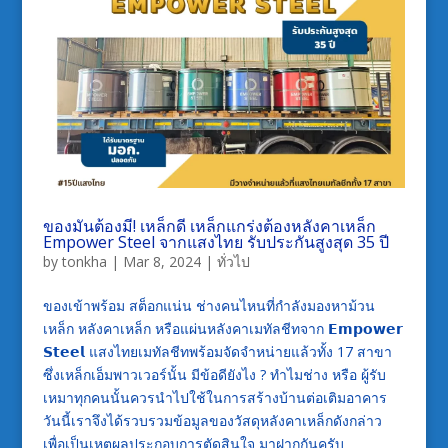
ของมันต้องมี! เหล็กดี เหล็กแกร่งต้องหลังคาเหล็ก
Empower Steel จากแสงไทย รับประกันสูงสุด 35 ปี
by
tonkha
|
Mar 8, 2024
|
ทั่วไป
ของเข้าพร้อม
สต็อกแน่น
ช่างคนไหนที่กำลังมองหาม้วน
เหล็ก
หลังคาเหล็ก
หรือแผ่นหลังคาเมทัลชีทจาก
𝗘𝗺𝗽𝗼𝘄𝗲𝗿
𝗦𝘁𝗲𝗲𝗹
แสงไทยเมทัลชีทพร้อมจัดจำหน่ายแล้วทั้ง
17
สาขา
ซึ่ง
เหล็กเอ็มพาวเวอร์นั้น
มีข้อ
ดียังไง
?
ทำไม
ช่าง
หรือ
ผู้รับ
เหมา
ทุกคนนั้นควร
นำไปใช้
ในการสร้างบ้านต่อเติมอาคาร
วันนี้
เรา
จึงได้
รวบรวมข้อมูลของวัส
ดุ
หลังคาเหล็ก
ดังกล่าว
เพื่อเป็นเหตุผลประกอบการตัดสินใจ
มาฝากกันครับ