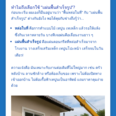
ทำไมถึงเลือกใช้ “แผ่นพื้นสำเร็จรูป”?
ก่อนจะเริ่ม ผมเองก็มึนอยู่นานว่า “พื้นหล่อในที่” กับ “แผ่นพื้น
สำเร็จรูป” ต่างกันยังไง พอได้คุยกับช่างถึงรู้ว่า…
หล่อในที่
คือการทำแบบไม้ เทปูน เทเหล็ก แล้วรอให้แห้ง
ซึ่งกินเวลาหลายวัน บางทีเจอฝนคือเลื่อนงานยาว ๆ
แผ่นพื้นสำเร็จรูป
คือแผ่นคอนกรีตที่หล่อสำเร็จมาจาก
โรงงาน วางเสร็จเสริมเหล็ก เทปูนโปะหน้า เสร็จจบในวัน
เดียว!
ความเจ๋งคือ มันเหมาะกับงานต่อเติมที่ไม่ใหญ่มาก เช่น ครัว
หลังบ้าน ลานซักล้าง หรือห้องเก็บของ เพราะไม่ต้องปิดทาง
เข้าออกบ้าน ไม่ต้องรื้อฟ้าเทปูนเป็นอาทิตย์ แถมราคาคุมง่าย
ด้วย