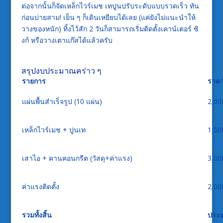
ต่อจากนั้นก็จัดเหล็กไวร์เมช เทปูนปรับระดับแบบรวดเร็ว ทัน
ก่อนบ่ายสาม! เย็น ๆ ก็เดินเหยียบได้เลย (แค่ยังไม่แนะนำให้
วางของหนัก) ทิ้งไว้สัก 2 วันก็สามารถเริ่มติดตั้งเคาน์เตอร์ ซิ
งก์ หรือวางเตาแก๊สได้แล้วครับ
สรุปงบประมาณคร่าว ๆ
รายการ
ราค
แผ่นพื้นสำเร็จรูป (10 แผ่น)
2,00
เหล็กไวร์เมช + ปูนเท
1,50
เสาไอ + คานคอนกรีต (วัสดุ+ค่าแรง)
3,00
ค่าแรงติดตั้ง
2,00
รวมทั้งสิ้น
ประม