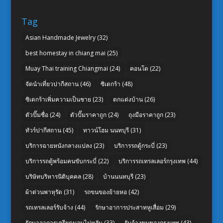
Tag
Asian Handmade Jewelry
(32)
best homestay in chiang mai
(25)
Muay Thai training Chiangmai
(24)
คอนโด
(22)
จัดนำเที่ยวปากีสถาน
(46)
ซิเดกร้า
(48)
ซิเดกร้าเพิ่มความเป็นชาย
(23)
ตกแต่งบ้าน
(26)
ตัวปั๊มชื่อ
(24)
ตัวปั๊มราคาถูก
(24)
ถุงมือราคาถูก
(23)
ทัวร์ปากีสถาน
(45)
ทาวน์โฮม นนทบุรี
(31)
บริการฉายหนังกลางแปลง
(23)
บริการรถตู้กระบี่
(23)
บริการรถตู้พร้อมคนขับกระบี่
(22)
บริการรถเทรลเลอร์กรุงเทพ
(44)
บริษัทบริหารนิติบุคคล
(28)
บ้านนนทบุรี
(23)
ผ้าต่วนพาหุรัด
(31)
รถขนของย้ายหอ
(42)
รถเทรลเลอร์รับจ้าง
(44)
รักษาอาการประสาทหูเสื่อม
(29)
รักษาอาการเครียดนอนไม่หลับ
(33)
รับจ้างขนของกรุงเทพ
(43)