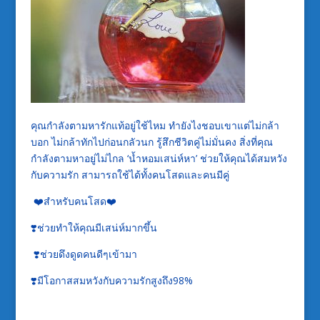
คุณกำลังตามหารักแท้อยู่ใช้ไหม ทำยังไงชอบเขาแต่ไม่กล้า
บอก ไม่กล้าทักไปก่อนกลัวนก รู้สึกชีวิตคู่ไม่มั่นคง สิ่งที่คุณ
กำลังตามหาอยู่ไม่ไกล ‘น้ำหอมเสน่ห์หา’ ช่วยให้คุณได้สมหวัง
กับความรัก สามารถใช้ได้ทั้งคนโสดและคนมีคู่
❤️สำหรับคนโสด❤️
❣️ช่วยทำให้คุณมีเสน่ห์มากขึ้น
❣️ช่วยดึงดูดคนดีๆเข้ามา
❣️มีโอกาสสมหวังกับความรักสูงถึง98%