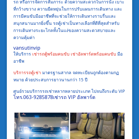
รถ หรือการจัดการสัมภาระ ด้วยความสะดวกในการนั่ง เบาะ
ที่กว้างขวาง ความยืดหยุ่นในการปรับแผนการเดินทาง และ
การมีคนขับมืออาชีพที่จะช่วยให้การเดินทางราบรื่นและ
สนุกสนานมากยิ่งขึ้น รถตู้เช่าเป็นทางเลือกที่ดีที่สุดสำหรับ
การเดินทางระยะไกลทั้งในแง่ของความสะดวสบายและ
ความคุ้มค่า
vansutinvip
ให้บริการ
เช่ารถตู้พร้อมคนขับ
เช่าอัลพาร์ดพร้อมคนขับ
มือ
อาชีพ
บริการรถตู้เช่า
มาตรฐานสากล จดทะเบียนถูกต้องตามกฏ
หมาย ด้วยประสบการยาวนานกว่า 15 ปี
ศูนย์รวมบริการรถเช่าหลากหลายประเภท ไปจนถึงระดับ VIP
โทร.063-9285878เช่ารถ VIP อัลพาร์ด