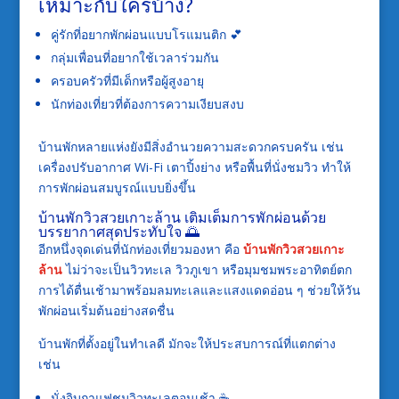
เหมาะกับใครบ้าง?
คู่รักที่อยากพักผ่อนแบบโรแมนติก 💕
กลุ่มเพื่อนที่อยากใช้เวลาร่วมกัน
ครอบครัวที่มีเด็กหรือผู้สูงอายุ
นักท่องเที่ยวที่ต้องการความเงียบสงบ
บ้านพักหลายแห่งยังมีสิ่งอำนวยความสะดวกครบครัน เช่น
เครื่องปรับอากาศ Wi-Fi เตาปิ้งย่าง หรือพื้นที่นั่งชมวิว ทำให้
การพักผ่อนสมบูรณ์แบบยิ่งขึ้น
บ้านพักวิวสวยเกาะล้าน เติมเต็มการพักผ่อนด้วย
บรรยากาศสุดประทับใจ 🌅
อีกหนึ่งจุดเด่นที่นักท่องเที่ยวมองหา คือ
บ้านพักวิวสวยเกาะ
ล้าน
ไม่ว่าจะเป็นวิวทะเล วิวภูเขา หรือมุมชมพระอาทิตย์ตก
การได้ตื่นเช้ามาพร้อมลมทะเลและแสงแดดอ่อน ๆ ช่วยให้วัน
พักผ่อนเริ่มต้นอย่างสดชื่น
บ้านพักที่ตั้งอยู่ในทำเลดี มักจะให้ประสบการณ์ที่แตกต่าง
เช่น
นั่งจิบกาแฟชมวิวทะเลตอนเช้า ☕