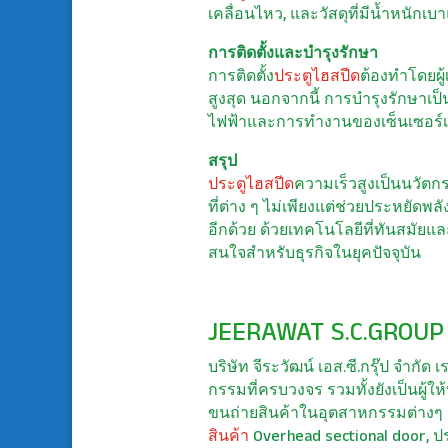
เคลื่อนไหว, และวัสดุที่มีน้ำหนักเ
การติดตั้งและบำรุงรักษา
การติดตั้ง
ประตูไฮสปีด
ต้องทำโดยผู
สูงสุด นอกจากนี้ การบำรุงรักษา
ไฟฟ้าและการทำงานของเซ็นเซอร์เ
สรุป
ประตูไฮสปีด
ความเร็วสูงเป็นนวัตก
ที่ต่าง ๆ ไม่เพียงแต่ช่วยประหยัด
อีกด้วย ด้วยเทคโนโลยีที่ทันสมัยแล
สนใจสำหรับธุรกิจในยุคปัจจุบัน
JEERAWAT S.C.GROUP 
บริษัท จีระวัฒน์ เอส.ซี.กรุ๊ป จำ
กรรมที่ครบวงจร รวมทั้งยังเป็นผู้ใ
ขนถ่ายสินค้าในอุตสาหกรรมต่างๆ อ
สินค้า
Overhead sectional door, ป