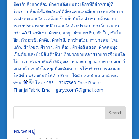
มิตรกับสิ่งแวดล้อม ผ้าต่วนจึงเป็นตัวเลือกที่ดีสำหรับผู้ที่
ต้องการเลือกใช้ผลิตภัณฑ์ที่มีคุณค่าและมีผลกระทบเชิงบวก
ต่อสังคมและสิ่งแวดล้อม ร้านผ้าทันใจ จำหน่ายผ้าหลาก
หลายประเภท ขายปลีกและส่ง ด้วยประสบการณ์ยาวนาน
กว่า 40 ปี อาทิเช่น ผ้าขน, สาลู, ต่วน ซาติน, ซับใน, ซับใน
ยืด, กำมะหยี่, ผ้าดิบ, ผ้าสำลี, ตาข่ายนิ่ม, ตาข่ายสุ่ม, ไหม
แก้ว, ผ้าโทเร, ผ้ากาว, ผ้าเลื่อม, ผ้าห่อสินสอด, ผ้าคลุมบูธ
เป็นต้น และยังมีสินค้าอื่นๆ อีกมากมายหลายรายการจึงมั่นใจ
ได้ว่าเราส่งมอบสินค้าที่มีคุณภาพ มาตราฐาน ราคาย่อมเยาว์
แก่ลูกค้า เรายังไม่หยุดที่จะพัฒนาการให้บริการการส่งมอบ
ให้ดีขึ้น พร้อมยินดีให้คำปรึกษา ให้คำแนะนำแก่ลูกค้าทุน
ท่าน
โทร : 085 – 3267663 Face Book :
ThanjaiFabric Email : garyecom7@gmail.com
หมวดหมู่