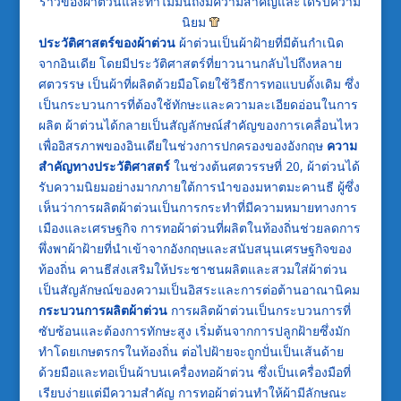
ราวของผ้าต่วนและทำไมมันถึงมีความสำคัญและได้รับความ
นิยม
ประวัติศาสตร์ของผ้าต่วน
ผ้าต่วนเป็นผ้าฝ้ายที่มีต้นกำเนิด
จากอินเดีย โดยมีประวัติศาสตร์ที่ยาวนานกลับไปถึงหลาย
ศตวรรษ เป็นผ้าที่ผลิตด้วยมือโดยใช้วิธีการทอแบบดั้งเดิม ซึ่ง
เป็นกระบวนการที่ต้องใช้ทักษะและความละเอียดอ่อนในการ
ผลิต ผ้าต่วนได้กลายเป็นสัญลักษณ์สำคัญของการเคลื่อนไหว
เพื่ออิสรภาพของอินเดียในช่วงการปกครองของอังกฤษ
ความ
สำคัญทางประวัติศาสตร์
ในช่วงต้นศตวรรษที่ 20, ผ้าต่วนได้
รับความนิยมอย่างมากภายใต้การนำของมหาตมะคานธี ผู้ซึ่ง
เห็นว่าการผลิตผ้าต่วนเป็นการกระทำที่มีความหมายทางการ
เมืองและเศรษฐกิจ การทอผ้าต่วนที่ผลิตในท้องถิ่นช่วยลดการ
พึ่งพาผ้าฝ้ายที่นำเข้าจากอังกฤษและสนับสนุนเศรษฐกิจของ
ท้องถิ่น คานธีส่งเสริมให้ประชาชนผลิตและสวมใส่ผ้าต่วน
เป็นสัญลักษณ์ของความเป็นอิสระและการต่อต้านอาณานิคม
กระบวนการผลิตผ้าต่วน
การผลิตผ้าต่วนเป็นกระบวนการที่
ซับซ้อนและต้องการทักษะสูง เริ่มต้นจากการปลูกฝ้ายซึ่งมัก
ทำโดยเกษตรกรในท้องถิ่น ต่อไปฝ้ายจะถูกปั่นเป็นเส้นด้าย
ด้วยมือและทอเป็นผ้าบนเครื่องทอผ้าต่วน ซึ่งเป็นเครื่องมือที่
เรียบง่ายแต่มีความสำคัญ การทอผ้าต่วนทำให้ผ้ามีลักษณะ