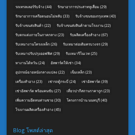
รถเทรลเลอร์รับจ้าง
(44)
รักษาอาการประสาทหูเสื่อม
(29)
รักษาอาการเครียดนอนไม่หลับ
(33)
รับจ้างขนของกรุงเทพ
(43)
รับจ้างขนส่งสินค้า
(22)
รับจ้างขนส่งสินค้าตามโรงงาน
(22)
รับตกแต่งภายในภาคกลาง
(23)
รับผลิตเครื่องสำอาง
(67)
รับเหมางานโครงเหล็ก
(26)
รับเหมาต่อเติมครบวงจร
(29)
รับเหมาปรับปรุงออฟฟิศ
(29)
รับเหมารีโนเวท
(25)
หางานไต้หวัน
(24)
อัลพาร์ดให้เช่า
(34)
อุปกรณ์ฉายหนังกลางแปลง
(22)
เข็มเหล็ก
(23)
เครื่องสำอาง
(23)
เช่ารถตู้กระบี่
(24)
เช่าอัลพาร์ด
(39)
เช่าอัลพาร์ด พร้อมคนขับ
(27)
เที่ยวปากีสถานราคาถูก
(23)
เพิ่มความอึดทนท่านชาย
(30)
โครงการบ้าน นนทบุรี
(40)
โรงงานผลิตเครื่องสำอาง
(45)
Blog โพสต์ล่าสุด