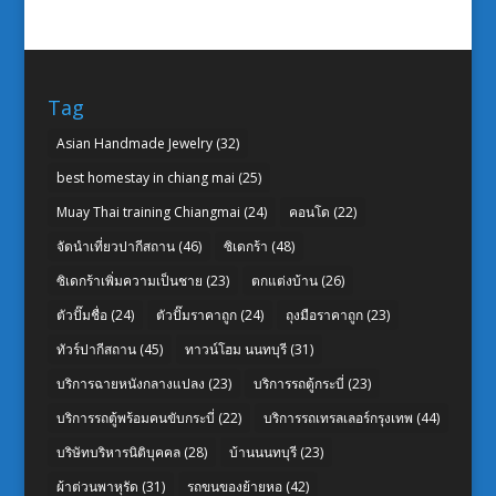
Tag
Asian Handmade Jewelry
(32)
best homestay in chiang mai
(25)
Muay Thai training Chiangmai
(24)
คอนโด
(22)
จัดนำเที่ยวปากีสถาน
(46)
ซิเดกร้า
(48)
ซิเดกร้าเพิ่มความเป็นชาย
(23)
ตกแต่งบ้าน
(26)
ตัวปั๊มชื่อ
(24)
ตัวปั๊มราคาถูก
(24)
ถุงมือราคาถูก
(23)
ทัวร์ปากีสถาน
(45)
ทาวน์โฮม นนทบุรี
(31)
บริการฉายหนังกลางแปลง
(23)
บริการรถตู้กระบี่
(23)
บริการรถตู้พร้อมคนขับกระบี่
(22)
บริการรถเทรลเลอร์กรุงเทพ
(44)
บริษัทบริหารนิติบุคคล
(28)
บ้านนนทบุรี
(23)
ผ้าต่วนพาหุรัด
(31)
รถขนของย้ายหอ
(42)