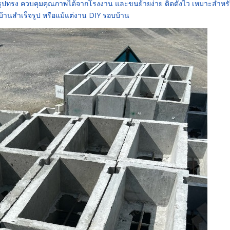
นรูปทรง ควบคุมคุณภาพได้จากโรงงาน และขนย้ายง่าย ติดตั้งไว เหมาะสำหร
บ้านสำเร็จรูป หรือแม้แต่งาน DIY รอบบ้าน