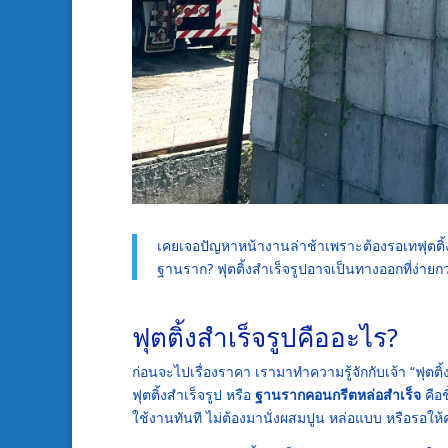
เคยเจอปัญหาหน้างานล่าช้าเพราะต้องรอเทฟุตติ้งไหม
ฐานราก? ฟุตติ้งสำเร็จรูปอาจเป็นทางออกที่ง่ายก
ฟุตติ้งสำเร็จรูปคืออะไร?
ก่อนจะไปเรื่องราคา เรามาทำความรู้จักกับเจ้า “ฟุตติ้
ฟุตติ้งสำเร็จรูป หรือ
ฐานรากคอนกรีตหล่อสำเร็จ
คือ
ใช้งานทันที ไม่ต้องมานั่งผสมปูน หล่อแบบ หรือรอให้