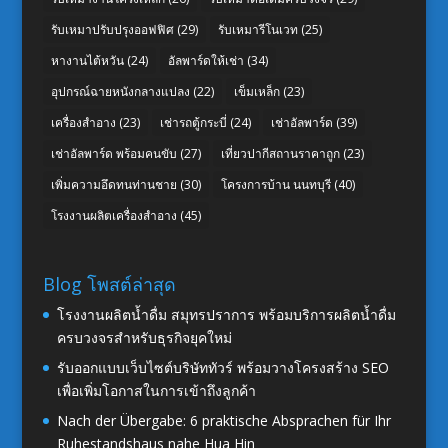
รับเหมาปรับปรุงออฟฟิศ
(29)
รับเหมารีโนเวท
(25)
หางานไต้หวัน
(24)
อัลพาร์ดให้เช่า
(34)
อุปกรณ์ฉายหนังกลางแปลง
(22)
เข็มเหล็ก
(23)
เครื่องสำอาง
(23)
เช่ารถตู้กระบี่
(24)
เช่าอัลพาร์ด
(39)
เช่าอัลพาร์ด พร้อมคนขับ
(27)
เที่ยวปากีสถานราคาถูก
(23)
เพิ่มความอึดทนท่านชาย
(30)
โครงการบ้าน นนทบุรี
(40)
โรงงานผลิตเครื่องสำอาง
(45)
Blog โพสต์ล่าสุด
โรงงานผลิตน้ำดื่ม สมุทรปราการ พร้อมบริการผลิตน้ำดื่ม
ครบวงจรสำหรับธุรกิจยุคใหม่
รับออกแบบเว็บไซต์บริษัททัวร์ พร้อมวางโครงสร้าง SEO
เพื่อเพิ่มโอกาสในการเข้าถึงลูกค้า
Nach der Übergabe: 6 praktische Absprachen für Ihr
Ruhestandshaus nahe Hua Hin