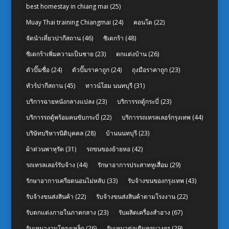
best homestay in chiang mai
(25)
Muay Thai training Chiangmai
(24)
คอนโด
(22)
จัดนำเที่ยวปากีสถาน
(46)
ซิเดกร้า
(48)
ซิเดกร้าเพิ่มความเป็นชาย
(23)
ตกแต่งบ้าน
(26)
ตัวปั๊มชื่อ
(24)
ตัวปั๊มราคาถูก
(24)
ถุงมือราคาถูก
(23)
ทัวร์ปากีสถาน
(45)
ทาวน์โฮม นนทบุรี
(31)
บริการฉายหนังกลางแปลง
(23)
บริการรถตู้กระบี่
(23)
บริการรถตู้พร้อมคนขับกระบี่
(22)
บริการรถเทรลเลอร์กรุงเทพ
(44)
บริษัทบริหารนิติบุคคล
(28)
บ้านนนทบุรี
(23)
ผ้าต่วนพาหุรัด
(31)
รถขนของย้ายหอ
(42)
รถเทรลเลอร์รับจ้าง
(44)
รักษาอาการประสาทหูเสื่อม
(29)
รักษาอาการเครียดนอนไม่หลับ
(33)
รับจ้างขนของกรุงเทพ
(43)
รับจ้างขนส่งสินค้า
(22)
รับจ้างขนส่งสินค้าตามโรงงาน
(22)
รับตกแต่งภายในภาคกลาง
(23)
รับผลิตเครื่องสำอาง
(67)
รับเหมางานโครงเหล็ก
(26)
รับเหมาต่อเติมครบวงจร
(29)