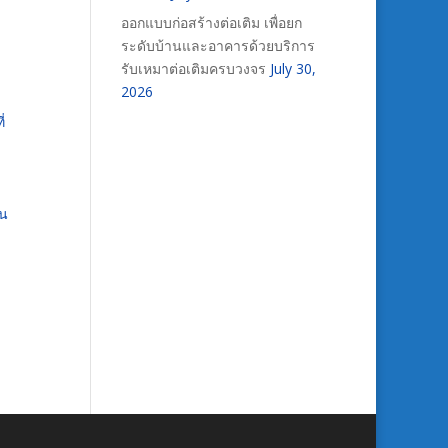
ออกแบบก่อสร้างต่อเติม เพื่อยก
ระดับบ้านและอาคารด้วยบริการ
รับเหมาต่อเติมครบวงจร
July 30,
2026
่
ัน