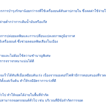
รการบำรุงรักษาน้อยกว่ารถที่ใช้เครื่องยนต์สันดาปภายใน ซึ่งลดค่าใช้จ่าย
จ่ายต่ำกว่าการเติมน้ำมันหรือแก๊ส
วยลดการปล่อยมลพิษและการเปลี่ยนแปลงสภาพภูมิอากาศ
เครื่องยนต์ ซึ่งช่วยลดมลพิษเสียงในเมือง
่ง่ายและไม่ต้องใช้ความชำนาญพิเศษ
่มีการจราจรหนาแน่นได้ดี
ร็วได้ทันทีเมื่อเหยียบคันเร่ง เนื่องจากมอเตอร์ไฟฟ้ามีการตอบสนองที่รวดเ
้งแต่เริ่มต้น ทำให้รถมีอัตราการเร่งที่ดี
ไป ทำให้จอดได้ง่ายในพื้นที่จำกัด
ม่สามารถจอดรถยนต์ทั่วไป เช่น บริเวณที่มีข้อจำกัดการจอด