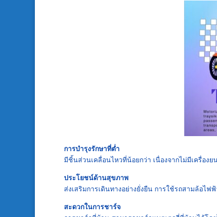
การบำรุงรักษาที่ต่ำ
มีชิ้นส่วนเคลื่อนไหวที่น้อยกว่า เนื่องจากไม่มีเครื่อง
ประโยชน์ด้านสุขภาพ
ส่งเสริมการเดินทางอย่างยั่งยืน การใช้รถสามล้อ
สะดวกในการชาร์จ