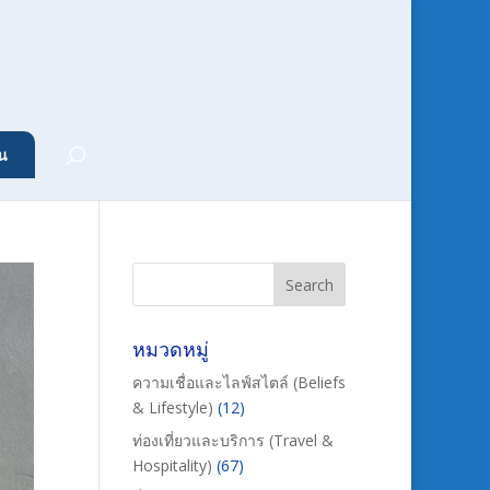
น
หมวดหมู่
ความเชื่อและไลฟ์สไตล์ (Beliefs
& Lifestyle)
(12)
ท่องเที่ยวและบริการ (Travel &
Hospitality)
(67)