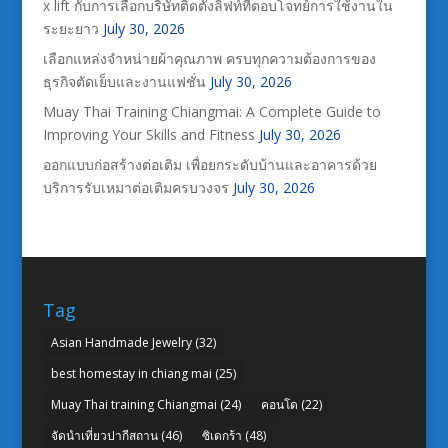
x lift กับการเลือกบริษัทติดตั้งลิฟท์ที่ตอบโจทย์การใช้งานใน
ระยะยาว
July 30, 2026
เลือกแหล่งจำหน่ายผ้าคุณภาพ ครบทุกความต้องการของ
ธุรกิจตัดเย็บและงานแฟชั่น
July 30, 2026
Muay Thai Training Chiangmai: A Complete Guide to
Improving Your Skills and Fitness
July 30, 2026
ออกแบบก่อสร้างต่อเติม เพื่อยกระดับบ้านและอาคารด้วย
บริการรับเหมาต่อเติมครบวงจร
July 30, 2026
Tag
Asian Handmade Jewelry
(32)
best homestay in chiang mai
(25)
Muay Thai training Chiangmai
(24)
คอนโด
(22)
จัดนำเที่ยวปากีสถาน
(46)
ซิเดกร้า
(48)