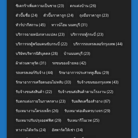
ซิเดกร้าเพิ่มความเป็นชาย
(23)
ตกแต่งบ้าน
(26)
ตัวปั๊มชื่อ
(24)
ตัวปั๊มราคาถูก
(24)
ถุงมือราคาถูก
(23)
ทัวร์ปากีสถาน
(45)
ทาวน์โฮม นนทบุรี
(31)
บริการฉายหนังกลางแปลง
(23)
บริการรถตู้กระบี่
(23)
บริการรถตู้พร้อมคนขับกระบี่
(22)
บริการรถเทรลเลอร์กรุงเทพ
(44)
บริษัทบริหารนิติบุคคล
(28)
บ้านนนทบุรี
(23)
ผ้าต่วนพาหุรัด
(31)
รถขนของย้ายหอ
(42)
รถเทรลเลอร์รับจ้าง
(44)
รักษาอาการประสาทหูเสื่อม
(29)
รักษาอาการเครียดนอนไม่หลับ
(33)
รับจ้างขนของกรุงเทพ
(43)
รับจ้างขนส่งสินค้า
(22)
รับจ้างขนส่งสินค้าตามโรงงาน
(22)
รับตกแต่งภายในภาคกลาง
(23)
รับผลิตเครื่องสำอาง
(67)
รับเหมางานโครงเหล็ก
(26)
รับเหมาต่อเติมครบวงจร
(29)
รับเหมาปรับปรุงออฟฟิศ
(29)
รับเหมารีโนเวท
(25)
หางานไต้หวัน
(24)
อัลพาร์ดให้เช่า
(34)