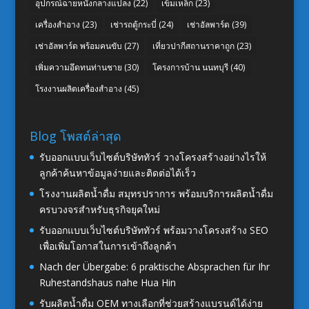
อุปกรณ์ฉายหนังกลางแปลง
(22)
เข็มเหล็ก
(23)
เครื่องสำอาง
(23)
เช่ารถตู้กระบี่
(24)
เช่าอัลพาร์ด
(39)
เช่าอัลพาร์ด พร้อมคนขับ
(27)
เที่ยวปากีสถานราคาถูก
(23)
เพิ่มความอึดทนท่านชาย
(30)
โครงการบ้าน นนทบุรี
(40)
โรงงานผลิตเครื่องสำอาง
(45)
Blog โพสต์ล่าสุด
รับออกแบบเว็บไซต์บริษัททัวร์ วางโครงสร้างอย่างไรให้
ลูกค้าค้นหาข้อมูลง่ายและติดต่อได้เร็ว
โรงงานผลิตน้ำดื่ม สมุทรปราการ พร้อมบริการผลิตน้ำดื่ม
ครบวงจรสำหรับธุรกิจยุคใหม่
รับออกแบบเว็บไซต์บริษัททัวร์ พร้อมวางโครงสร้าง SEO
เพื่อเพิ่มโอกาสในการเข้าถึงลูกค้า
Nach der Übergabe: 6 praktische Absprachen für Ihr
Ruhestandshaus nahe Hua Hin
รับผลิตน้ำดื่ม OEM ทางเลือกที่ช่วยสร้างแบรนด์ได้ง่าย