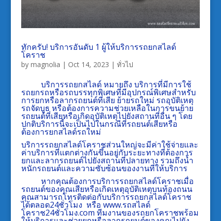
ทักครับ! บริการอันดับ 1 ผู้ให้บริการรถยกสไลด์
โคราช
by
magnolia
|
Oct 14, 2023
|
ทั่วไป
บริการรถยกสไลด์
หมายถึง บริการที่มีการใช้
รถยกรถหรือรถบรรทุกพิเศษที่มีอุปกรณ์พิเศษสำหรับ
การยกหรือลากรถยนต์ที่เสีย ย้ายรถใหม่ รถอุบัติเหตุ
รถจัดบูธ หรือต้องการความช่วยเหลือในการขนย้าย
รถยนต์ที่เสียหรือเกิดอุบัติเหตุไปยังสถานที่อื่น ๆ โดย
ปกติบริการนี้จะเป็นไปในกรณีที่รถยนต์เสียหรือ
ต้องการยกสไลด์รถใหม่
บริการรถยกสไลด์โคราช
ส่วนใหญ่จะมีค่าใช้จ่ายและ
ค่าบริการที่แตกต่างกันขึ้นอยู่กับระยะทางที่ต้องการ
ยกและลากรถยนต์ไปยังสถานที่ปลายทาง รวมถึงน้ำ
หนักรถยนต์และความซับซ้อนของงานที่ให้บริการ
หากคุณต้องการบริการ
รถยกสไลด์โคราช
เมื่อ
รถยนต์ของคุณเสียหรือเกิดเหตุอุบัติเหตุบนท้องถนน
คุณสามารถโทรติดต่อกับบริการ
รถยกสไลด์โคราช
ได้ตลอด24ชั่วโมง
หรือ
www.รถสไลด์
โคราช24ชั่วโมง.com
ทีมงานของรถยกโคราชพร้อม
ให้บริการและช่วยยกหรือลากรถยนต์ของคุณไปยัง