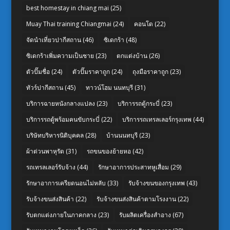
best homestay in chiang mai
(25)
Muay Thai training Chiangmai
(24)
คอนโด
(22)
จัดนำเที่ยวปากีสถาน
(46)
ซิเดกร้า
(48)
ซิเดกร้าเพิ่มความเป็นชาย
(23)
ตกแต่งบ้าน
(26)
ตัวปั๊มชื่อ
(24)
ตัวปั๊มราคาถูก
(24)
ถุงมือราคาถูก
(23)
ทัวร์ปากีสถาน
(45)
ทาวน์โฮม นนทบุรี
(31)
บริการฉายหนังกลางแปลง
(23)
บริการรถตู้กระบี่
(23)
บริการรถตู้พร้อมคนขับกระบี่
(22)
บริการรถเทรลเลอร์กรุงเทพ
(44)
บริษัทบริหารนิติบุคคล
(28)
บ้านนนทบุรี
(23)
ผ้าต่วนพาหุรัด
(31)
รถขนของย้ายหอ
(42)
รถเทรลเลอร์รับจ้าง
(44)
รักษาอาการประสาทหูเสื่อม
(29)
รักษาอาการเครียดนอนไม่หลับ
(33)
รับจ้างขนของกรุงเทพ
(43)
รับจ้างขนส่งสินค้า
(22)
รับจ้างขนส่งสินค้าตามโรงงาน
(22)
รับตกแต่งภายในภาคกลาง
(23)
รับผลิตเครื่องสำอาง
(67)