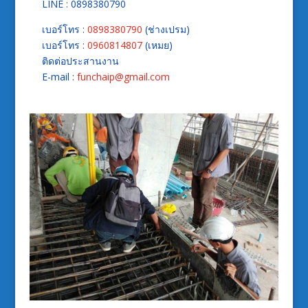
LINE : 0898380790
เบอร์โทร :
0898380790
(ช่างเปรม)
เบอร์โทร :
0960814807
(เหมย)
ติดต่อประสานงาน
E-mail :
funchaip@gmail.com