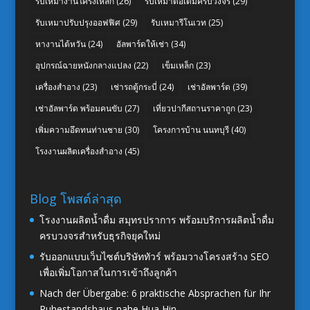
รับเหมางานโครงเหล็ก
(26)
รับเหมาต่อเติมครบวงจร
(29)
รับเหมาปรับปรุงออฟฟิศ
(29)
รับเหมารีโนเวท
(25)
หางานไต้หวัน
(24)
อัลพาร์ดให้เช่า
(34)
อุปกรณ์ฉายหนังกลางแปลง
(22)
เข็มเหล็ก
(23)
เครื่องสำอาง
(23)
เช่ารถตู้กระบี่
(24)
เช่าอัลพาร์ด
(39)
เช่าอัลพาร์ด พร้อมคนขับ
(27)
เที่ยวปากีสถานราคาถูก
(23)
เพิ่มความอึดทนท่านชาย
(30)
โครงการบ้าน นนทบุรี
(40)
โรงงานผลิตเครื่องสำอาง
(45)
Blog โพสต์ล่าสุด
โรงงานผลิตน้ำดื่ม สมุทรปราการ พร้อมบริการผลิตน้ำดื่ม
ครบวงจรสำหรับธุรกิจยุคใหม่
รับออกแบบเว็บไซต์บริษัททัวร์ พร้อมวางโครงสร้าง SEO
เพื่อเพิ่มโอกาสในการเข้าถึงลูกค้า
Nach der Übergabe: 6 praktische Absprachen für Ihr
Ruhestandshaus nahe Hua Hin