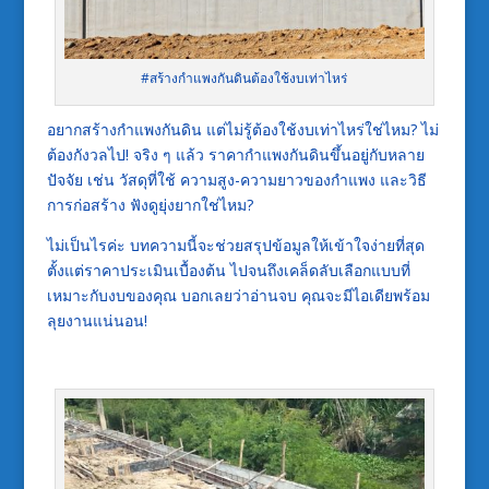
#สร้างกำแพงกันดินต้องใช้งบเท่าไหร่
อยากสร้างกำแพงกันดิน แต่ไม่รู้ต้องใช้งบเท่าไหร่ใช่ไหม? ไม่
ต้องกังวลไป! จริง ๆ แล้ว ราคากำแพงกันดินขึ้นอยู่กับหลาย
ปัจจัย เช่น วัสดุที่ใช้ ความสูง-ความยาวของกำแพง และวิธี
การก่อสร้าง ฟังดูยุ่งยากใช่ไหม?
ไม่เป็นไรค่ะ บทความนี้จะช่วยสรุปข้อมูลให้เข้าใจง่ายที่สุด
ตั้งแต่ราคาประเมินเบื้องต้น ไปจนถึงเคล็ดลับเลือกแบบที่
เหมาะกับงบของคุณ บอกเลยว่าอ่านจบ คุณจะมีไอเดียพร้อม
ลุยงานแน่นอน!