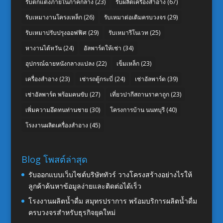
รับตกแต่งภายในภาคกลาง
(23)
รับผลิตเครื่องสำอาง
(67)
รับเหมางานโครงเหล็ก
(26)
รับเหมาต่อเติมครบวงจร
(29)
รับเหมาปรับปรุงออฟฟิศ
(29)
รับเหมารีโนเวท
(25)
หางานไต้หวัน
(24)
อัลพาร์ดให้เช่า
(34)
อุปกรณ์ฉายหนังกลางแปลง
(22)
เข็มเหล็ก
(23)
เครื่องสำอาง
(23)
เช่ารถตู้กระบี่
(24)
เช่าอัลพาร์ด
(39)
เช่าอัลพาร์ด พร้อมคนขับ
(27)
เที่ยวปากีสถานราคาถูก
(23)
เพิ่มความอึดทนท่านชาย
(30)
โครงการบ้าน นนทบุรี
(40)
โรงงานผลิตเครื่องสำอาง
(45)
Blog โพสต์ล่าสุด
รับออกแบบเว็บไซต์บริษัททัวร์ วางโครงสร้างอย่างไรให้
ลูกค้าค้นหาข้อมูลง่ายและติดต่อได้เร็ว
โรงงานผลิตน้ำดื่ม สมุทรปราการ พร้อมบริการผลิตน้ำดื่ม
ครบวงจรสำหรับธุรกิจยุคใหม่