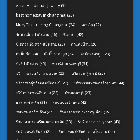
Asian Handmade Jewelry
(32)
best homestay in chiang mai
(25)
Muay Thai training Chiangmai
(24)
คอนโด
(22)
จัดนำเที่ยวปากีสถาน
(46)
ซิเดกร้า
(48)
ซิเดกร้าเพิ่มความเป็นชาย
(23)
ตกแต่งบ้าน
(26)
ตัวปั๊มชื่อ
(24)
ตัวปั๊มราคาถูก
(24)
ถุงมือราคาถูก
(23)
ทัวร์ปากีสถาน
(45)
ทาวน์โฮม นนทบุรี
(31)
บริการฉายหนังกลางแปลง
(23)
บริการรถตู้กระบี่
(23)
บริการรถตู้พร้อมคนขับกระบี่
(22)
บริการรถเทรลเลอร์กรุงเทพ
(44)
บริษัทบริหารนิติบุคคล
(28)
บ้านนนทบุรี
(23)
ผ้าต่วนพาหุรัด
(31)
รถขนของย้ายหอ
(42)
รถเทรลเลอร์รับจ้าง
(44)
รักษาอาการประสาทหูเสื่อม
(29)
รักษาอาการเครียดนอนไม่หลับ
(33)
รับจ้างขนของกรุงเทพ
(43)
รับจ้างขนส่งสินค้า
(22)
รับจ้างขนส่งสินค้าตามโรงงาน
(22)