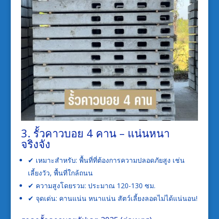
3. รั้วคาวบอย 4 คาน – แน่นหนา
จริงจัง
✔ เหมาะสำหรับ: พื้นที่ที่ต้องการความปลอดภัยสูง เช่น
เลี้ยงวัว, พื้นที่ใกล้ถนน
✔ ความสูงโดยรวม: ประมาณ 120-130 ซม.
✔ จุดเด่น: คานแน่น หนาแน่น สัตว์เลี้ยงลอดไม่ได้แน่นอน!