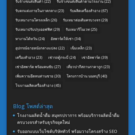
รับจ้างขนส่งสินค้า
(22)
รับจ้างขนส่งสินค้าตามโรงงาน
(22)
รับตกแต่งภายในภาคกลาง
(23)
รับผลิตเครื่องสำอาง
(67)
รับเหมางานโครงเหล็ก
(26)
รับเหมาต่อเติมครบวงจร
(29)
รับเหมาปรับปรุงออฟฟิศ
(29)
รับเหมารีโนเวท
(25)
หางานไต้หวัน
(24)
อัลพาร์ดให้เช่า
(34)
อุปกรณ์ฉายหนังกลางแปลง
(22)
เข็มเหล็ก
(23)
เครื่องสำอาง
(23)
เช่ารถตู้กระบี่
(24)
เช่าอัลพาร์ด
(39)
เช่าอัลพาร์ด พร้อมคนขับ
(27)
เที่ยวปากีสถานราคาถูก
(23)
เพิ่มความอึดทนท่านชาย
(30)
โครงการบ้าน นนทบุรี
(40)
โรงงานผลิตเครื่องสำอาง
(45)
Blog โพสต์ล่าสุด
โรงงานผลิตน้ำดื่ม สมุทรปราการ พร้อมบริการผลิตน้ำดื่ม
ครบวงจรสำหรับธุรกิจยุคใหม่
รับออกแบบเว็บไซต์บริษัททัวร์ พร้อมวางโครงสร้าง SEO