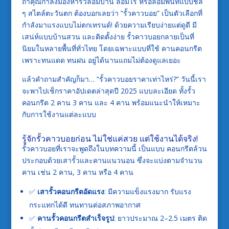
ถ้าคุณกำลังมองหารั้วล้อมบ้าน ล้อมไร่ หรือล้อมพื้นที่แบบชิล
ๆ สไตล์ตะวันตก ต้องบอกเลยว่า “รั้วคาวบอย” เป็นตัวเลือกที่
กำลังมาแรงแบบไม่ตกเทรนด์! ด้วยความเรียบง่ายแต่ดูดี มี
เสน่ห์แบบบ้านสวน และติดตั้งง่าย รั้วคาวบอยกลายเป็นที่
นิยมในหลายพื้นที่ทั่วไทย โดยเฉพาะแบบที่ใช้ คานคอนกรีต
เพราะทนแดด ทนฝน อยู่ได้นานแถมไม่ต้องดูแลเยอะ
แล้วคำถามสำคัญก็มา… “รั้วคาวบอยราคาเท่าไหร่?” วันนี้เรา
จะพาไปเช็กราคาอัปเดตล่าสุดปี 2025 แบบละเอียด ทั้งรั้ว
คอนกรีต 2 คาน 3 คาน และ 4 คาน พร้อมแนะนำให้เหมาะ
กับการใช้งานแต่ละแบบ
รู้จักรั้วคาวบอยก่อน ไม่ใช่แค่สวย แต่ใช้งานได้จริง!
รั้วคาวบอยที่เราจะพูดถึงในบทความนี้ เป็นแบบ คอนกรีตล้วน
ประกอบด้วยเสารั้วและคานแนวนอน ซึ่งจะแบ่งตามจำนวน
คาน เช่น 2 คาน, 3 คาน หรือ 4 คาน
✅
เสารั้วคอนกรีตอัดแรง
: มีความแข็งแรงมาก รับแรง
กระแทกได้ดี ทนทานต่อสภาพอากาศ
✅
คานรั้วคอนกรีตสำเร็จรูป
: ยาวประมาณ 2–2.5 เมตร ติด