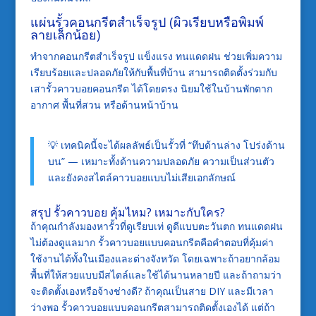
แผ่นรั้วคอนกรีตสำเร็จรูป (ผิวเรียบหรือพิมพ์
ลายเล็กน้อย)
ทำจากคอนกรีตสำเร็จรูป แข็งแรง ทนแดดฝน ช่วยเพิ่มความ
เรียบร้อยและปลอดภัยให้กับพื้นที่บ้าน สามารถติดตั้งร่วมกับ
เสารั้วคาวบอยคอนกรีต ได้โดยตรง นิยมใช้ในบ้านพักตาก
อากาศ พื้นที่สวน หรือด้านหน้าบ้าน
💡 เทคนิคนี้จะได้ผลลัพธ์เป็นรั้วที่ “ทึบด้านล่าง โปร่งด้าน
บน” — เหมาะทั้งด้านความปลอดภัย ความเป็นส่วนตัว
และยังคงสไตล์คาวบอยแบบไม่เสียเอกลักษณ์
สรุป รั้วคาวบอย คุ้มไหม? เหมาะกับใคร?
ถ้าคุณกำลังมองหารั้วที่ดูเรียบเท่ ดูดีแบบตะวันตก ทนแดดฝน
ไม่ต้องดูแลมาก รั้วคาวบอยแบบคอนกรีตคือคำตอบที่คุ้มค่า
ใช้งานได้ทั้งในเมืองและต่างจังหวัด โดยเฉพาะถ้าอยากล้อม
พื้นที่ให้สวยแบบมีสไตล์และใช้ได้นานหลายปี และถ้าถามว่า
จะติดตั้งเองหรือจ้างช่างดี? ถ้าคุณเป็นสาย DIY และมีเวลา
ว่างพอ รั้วคาวบอยแบบคอนกรีตสามารถติดตั้งเองได้ แต่ถ้า