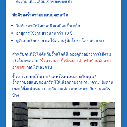
ตั้งง่าย เพียงเสียบเข้าช่องของเสา
ข้อดีของรั้วคาวบอยแบบคอนกรีต
ไม่ต้องทาสีหรือกันสนิมเหมือนรั้วเหล็ก
อายุการใช้งานยาวนานกว่า 10 ปี
ดูดีแบบเรียบง่าย แต่ให้ความรู้สึกโปร่ง โล่ง สบายตา
สำหรับคนที่ยังไม่คุ้นกับรั้วสไตล์นี้ ลองดูตัวอย่างการใช้งาน
จริงในบทความ
“รั้วคาวบอย รั้วที่เหมาะสำหรับบ้านพักตาก
อากาศ”
ก่อนได้เลยครับ
รั้วคาวบอยมีกี่แบบ? แบบไหนเหมาะกับคุณ?
รั้วคาวบอยแบบคอนกรีตมีให้เลือกตามจำนวน “คาน” ยิ่งคาน
เยอะก็ยิ่งแน่นหนา มาดูกันว่าแต่ละแบบเหมาะกับงานอะไร
บ้าง