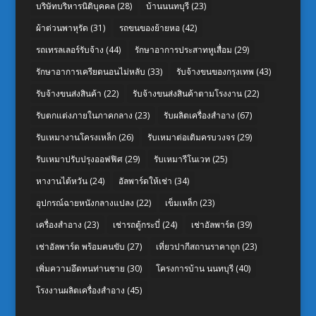
บริษัทบริหารนิติบุคคล
(28)
บ้านนนทบุรี
(23)
ผ้าต่วนพาหุรัด
(31)
รถขนของย้ายหอ
(42)
รถเทรลเลอร์รับจ้าง
(44)
รักษาอาการประสาทหูเสื่อม
(29)
รักษาอาการเครียดนอนไม่หลับ
(33)
รับจ้างขนของกรุงเทพ
(43)
รับจ้างขนส่งสินค้า
(22)
รับจ้างขนส่งสินค้าตามโรงงาน
(22)
รับตกแต่งภายในภาคกลาง
(23)
รับผลิตเครื่องสำอาง
(67)
รับเหมางานโครงเหล็ก
(26)
รับเหมาต่อเติมครบวงจร
(29)
รับเหมาปรับปรุงออฟฟิศ
(29)
รับเหมารีโนเวท
(25)
หางานไต้หวัน
(24)
อัลพาร์ดให้เช่า
(34)
อุปกรณ์ฉายหนังกลางแปลง
(22)
เข็มเหล็ก
(23)
เครื่องสำอาง
(23)
เช่ารถตู้กระบี่
(24)
เช่าอัลพาร์ด
(39)
เช่าอัลพาร์ด พร้อมคนขับ
(27)
เที่ยวปากีสถานราคาถูก
(23)
เพิ่มความอึดทนท่านชาย
(30)
โครงการบ้าน นนทบุรี
(40)
โรงงานผลิตเครื่องสำอาง
(45)