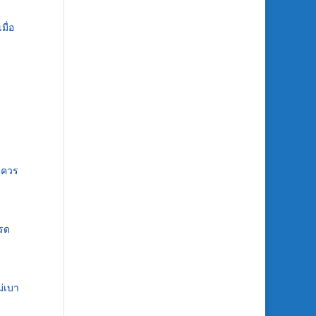
มื่อ
่ควร
ปรด
ม่เบา