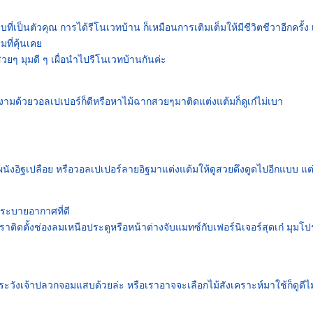
ป็นตัวคุณ การได้รีโนเวทบ้าน ก็เหมือนการเติมเต็มให้มีชีวิตชีวาอีกครั้ง เ
ที่คุ้นเคย
ๆ มุมดี ๆ เผื่อนำไปรีโนเวทบ้านกันค่ะ
ามด้วยวอลเปเปอร์ก็ดีหรือหาไม้ฉากสวยๆมาติดแต่งแต้มก็ดูเก๋ไม่เบา
ผนังอิฐเปลือย หรือวอลเปเปอร์ลายอิฐมาแต่งแต้มให้ดูสวยดึงดูดไปอีกแบบ แต
รระบายอากาศที่ดี
เราติดตั้งช่องลมเหนือประตูหรือหน้าต่างจับแมทซ์กับเฟอร์นิเจอร์สุดเก๋ มุมโ
ะ ระวังเจ้าปลวกจอมแสบด้วยล่ะ หรือเราอาจจะเลือกไม้สังเคราะห์มาใช้ก็ดูดีไ