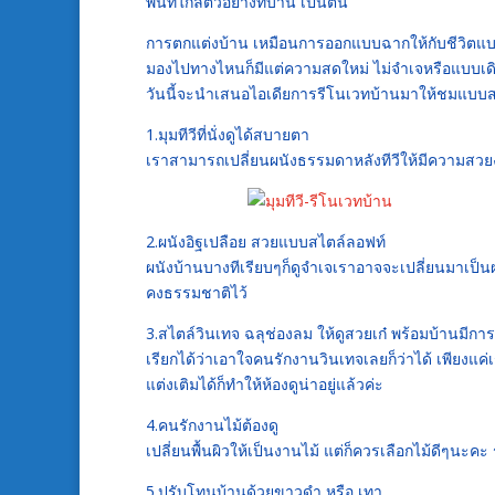
พื้นที่ใกล้ตัวอย่างที่บ้าน เป็นต้น
การตกแต่งบ้าน เหมือนการออกแบบฉากให้กับชีวิตแบบที่เ
มองไปทางไหนก็มีแต่ความสดใหม่ ไม่จำเจหรือแบบเดิม
วันนี้จะนำเสนอไอเดียการรีโนเวทบ้านมาให้ชมแบบสวย
1.มุมทีวีที่นั่งดูได้สบายตา
เราสามารถเปลี่ยนผนังธรรมดาหลังทีวีให้มีความสวยง
2.ผนังอิฐเปลือย สวยแบบสไตล์ลอฟท์
ผนังบ้านบางทีเรียบๆก็ดูจำเจเราอาจจะเปลี่ยนมาเป็น
คงธรรมชาติไว้
3.สไตล์วินเทจ ฉลุช่องลม ให้ดูสวยเก๋ พร้อมบ้านมีกา
เรียกได้ว่าเอาใจคนรักงานวินเทจเลยก็ว่าได้ เพียงแค่
แต่งเติมได้ก็ทำให้ห้องดูน่าอยู่แล้วค่ะ
4.คนรักงานไม้ต้องดู
เปลี่ยนพื้นผิวให้เป็นงานไม้ แต่ก็ควรเลือกไม้ดีๆนะค
5.ปรับโทนบ้านด้วยขาวดำ หรือ เทา