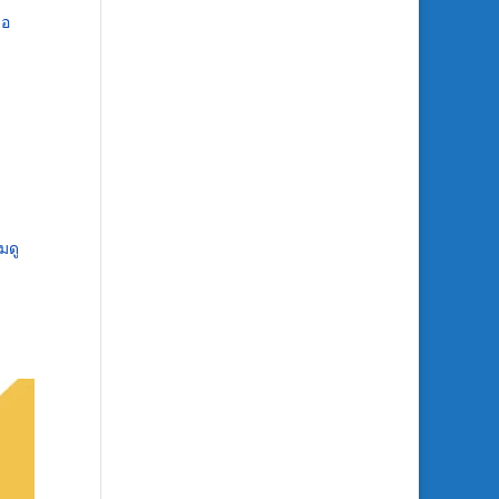
่อ
มดู