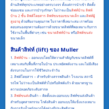
ด้านลิฟท์ทุกประเภทอย่างครบวงจร ตั้งแต่การนำเข้า ติดตั้ง
ซ่อมแซม และการบำรุงรักษา ไม่ว่าจะเป็น
ลิฟท์บ้าน
ลิฟท์
บ้าน 2 ชั้น
ลิฟต์โดยสาร
ลิฟท์ขนของขนาดเล็ก
และ
ลิฟท์ผู้
สูงอายุ
ด้วยทีมงานคุณภาพ ในราคาที่เหมาะสม เราพร้อม
ตอบสนองทุกความต้องการด้วยขนาดลิฟท์ที่พอเหมาะกับการ
ใช้งานในพื้นที่ต่างๆ เช่น
ขนาดลิฟท์บ้าน
หรือ
ลิฟต์ขนส่ง
ขนาดเล็ก
สินค้า
ลิฟท์
(
lift
) ของ Muller
ลิฟท์บ้าน
– ออกแบบโดยให้ความสำคัญกับขนาดลิฟต์ที่
เหมาะสมกับพื้นที่ภายในบ้าน ประหยัดพลังงาน และไม่มีเสียง
ดังรบกวนในการใช้ชีวิตประจำวัน
ลิฟต์โดยสาร – สำหรับห้างสรรพสินค้า โรงแรม สถานี
รถไฟ ไม่ว่าจะเป็นลิฟต์ทั่วไปหรือลิฟต์แก้ว ด้วยมาตรฐาน
ความปลอดภัยระดับสากล
ลิฟต์ขนส่ง
สินค้า – ติดตั้งและออกแบบ ลิฟท์ขนส่งสินค้า
สำหรับอุตสาหกรรม โกดังสินค้า ออกแบบให้แข็งแรงเหมาะ
กับการรับน้ำหนักมากได้อย่างมีประสิทธิภาพ