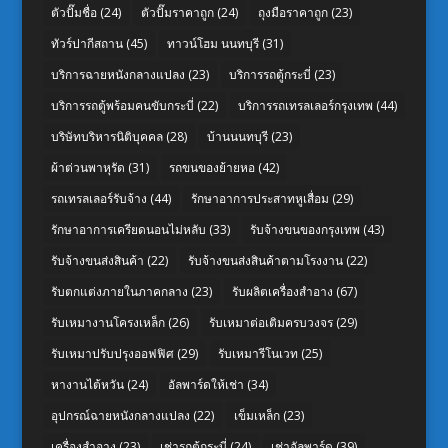
ตัวปั๊มชื่อ
(24)
ตัวปั๊มราคาถูก
(24)
ถุงมือราคาถูก
(23)
ทัวร์ปากีสถาน
(45)
ทาวน์โฮม นนทบุรี
(31)
บริการฉายหนังกลางแปลง
(23)
บริการรถตู้กระบี่
(23)
บริการรถตู้พร้อมคนขับกระบี่
(22)
บริการรถเทรลเลอร์กรุงเทพ
(44)
บริษัทบริหารนิติบุคคล
(28)
บ้านนนทบุรี
(23)
ผ้าต่วนพาหุรัด
(31)
รถขนของย้ายหอ
(42)
รถเทรลเลอร์รับจ้าง
(44)
รักษาอาการประสาทหูเสื่อม
(29)
รักษาอาการเครียดนอนไม่หลับ
(33)
รับจ้างขนของกรุงเทพ
(43)
รับจ้างขนส่งสินค้า
(22)
รับจ้างขนส่งสินค้าตามโรงงาน
(22)
รับตกแต่งภายในภาคกลาง
(23)
รับผลิตเครื่องสำอาง
(67)
รับเหมางานโครงเหล็ก
(26)
รับเหมาต่อเติมครบวงจร
(29)
รับเหมาปรับปรุงออฟฟิศ
(29)
รับเหมารีโนเวท
(25)
หางานไต้หวัน
(24)
อัลพาร์ดให้เช่า
(34)
อุปกรณ์ฉายหนังกลางแปลง
(22)
เข็มเหล็ก
(23)
เครื่องสำอาง
(23)
เช่ารถตู้กระบี่
(24)
เช่าอัลพาร์ด
(39)