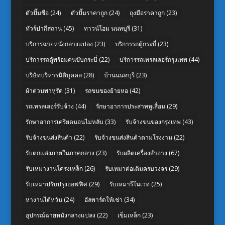
ตัวปั๊มชื่อ
(24)
ตัวปั๊มราคาถูก
(24)
ถุงมือราคาถูก
(23)
ทัวร์ปากีสถาน
(45)
ทาวน์โฮม นนทบุรี
(31)
บริการฉายหนังกลางแปลง
(23)
บริการรถตู้กระบี่
(23)
บริการรถตู้พร้อมคนขับกระบี่
(22)
บริการรถเทรลเลอร์กรุงเทพ
(44)
บริษัทบริหารนิติบุคคล
(28)
บ้านนนทบุรี
(23)
ผ้าต่วนพาหุรัด
(31)
รถขนของย้ายหอ
(42)
รถเทรลเลอร์รับจ้าง
(44)
รักษาอาการประสาทหูเสื่อม
(29)
รักษาอาการเครียดนอนไม่หลับ
(33)
รับจ้างขนของกรุงเทพ
(43)
รับจ้างขนส่งสินค้า
(22)
รับจ้างขนส่งสินค้าตามโรงงาน
(22)
รับตกแต่งภายในภาคกลาง
(23)
รับผลิตเครื่องสำอาง
(67)
รับเหมางานโครงเหล็ก
(26)
รับเหมาต่อเติมครบวงจร
(29)
รับเหมาปรับปรุงออฟฟิศ
(29)
รับเหมารีโนเวท
(25)
หางานไต้หวัน
(24)
อัลพาร์ดให้เช่า
(34)
อุปกรณ์ฉายหนังกลางแปลง
(22)
เข็มเหล็ก
(23)