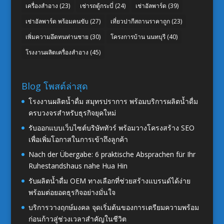
เครื่องสำอาง
(23)
เช่ารถตู้กระบี่
(24)
เช่าอัลพาร์ด
(39)
เช่าอัลพาร์ด พร้อมคนขับ
(27)
เที่ยวปากีสถานราคาถูก
(23)
เพิ่มความอึดทนท่านชาย
(30)
โครงการบ้าน นนทบุรี
(40)
โรงงานผลิตเครื่องสำอาง
(45)
Blog โพสต์ล่าสุด
โรงงานผลิตน้ำดื่ม สมุทรปราการ พร้อมบริการผลิตน้ำดื่ม
ครบวงจรสำหรับธุรกิจยุคใหม่
รับออกแบบเว็บไซต์บริษัททัวร์ พร้อมวางโครงสร้าง SEO
เพื่อเพิ่มโอกาสในการเข้าถึงลูกค้า
Nach der Übergabe: 6 praktische Absprachen für Ihr
Ruhestandshaus nahe Hua Hin
รับผลิตน้ำดื่ม OEM ทางเลือกที่ช่วยสร้างแบรนด์ได้ง่าย
พร้อมต่อยอดธุรกิจอย่างมั่นใจ
บริการวางฤกษ์มงคล จุดเริ่มต้นของการเตรียมความพร้อม
ก่อนก้าวสู่ช่วงเวลาสำคัญในชีวิต