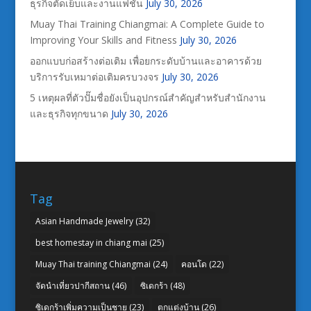
ธุรกิจตัดเย็บและงานแฟชั่น
July 30, 2026
Muay Thai Training Chiangmai: A Complete Guide to
Improving Your Skills and Fitness
July 30, 2026
ออกแบบก่อสร้างต่อเติม เพื่อยกระดับบ้านและอาคารด้วย
บริการรับเหมาต่อเติมครบวงจร
July 30, 2026
5 เหตุผลที่ตัวปั๊มชื่อยังเป็นอุปกรณ์สำคัญสำหรับสำนักงาน
และธุรกิจทุกขนาด
July 30, 2026
Tag
Asian Handmade Jewelry
(32)
best homestay in chiang mai
(25)
Muay Thai training Chiangmai
(24)
คอนโด
(22)
จัดนำเที่ยวปากีสถาน
(46)
ซิเดกร้า
(48)
ซิเดกร้าเพิ่มความเป็นชาย
(23)
ตกแต่งบ้าน
(26)