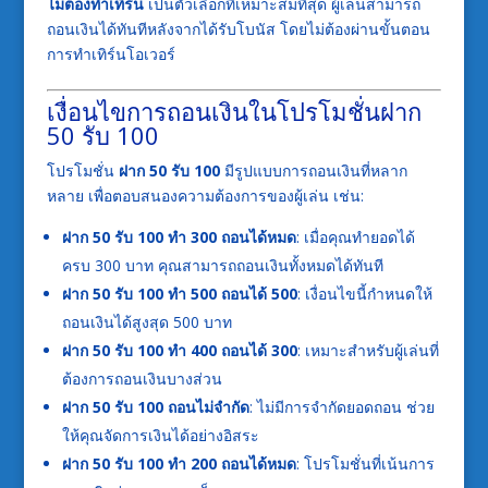
ไม่ต้องทําเทิร์น
เป็นตัวเลือกที่เหมาะสมที่สุด ผู้เล่นสามารถ
ถอนเงินได้ทันทีหลังจากได้รับโบนัส โดยไม่ต้องผ่านขั้นตอน
การทำเทิร์นโอเวอร์
เงื่อนไขการถอนเงินในโปรโมชั่นฝาก
50 รับ 100
โปรโมชั่น
ฝาก 50 รับ 100
มีรูปแบบการถอนเงินที่หลาก
หลาย เพื่อตอบสนองความต้องการของผู้เล่น เช่น:
ฝาก 50 รับ 100 ทํา 300 ถอนได้หมด
: เมื่อคุณทำยอดได้
ครบ 300 บาท คุณสามารถถอนเงินทั้งหมดได้ทันที
ฝาก 50 รับ 100 ทํา 500 ถอนได้ 500
: เงื่อนไขนี้กำหนดให้
ถอนเงินได้สูงสุด 500 บาท
ฝาก 50 รับ 100 ทํา 400 ถอนได้ 300
: เหมาะสำหรับผู้เล่นที่
ต้องการถอนเงินบางส่วน
ฝาก 50 รับ 100 ถอนไม่จํากัด
: ไม่มีการจำกัดยอดถอน ช่วย
ให้คุณจัดการเงินได้อย่างอิสระ
ฝาก 50 รับ 100 ทํา 200 ถอนได้หมด
: โปรโมชั่นที่เน้นการ