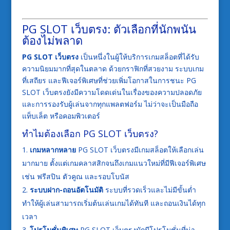
PG SLOT เว็บตรง: ตัวเลือกที่นักพนัน
ต้องไม่พลาด
PG SLOT เว็บตรง
เป็นหนึ่งในผู้ให้บริการเกมสล็อตที่ได้รับ
ความนิยมมากที่สุดในตลาด ด้วยกราฟิกที่สวยงาม ระบบเกม
ที่เสถียร และฟีเจอร์พิเศษที่ช่วยเพิ่มโอกาสในการชนะ PG
SLOT เว็บตรงยังมีความโดดเด่นในเรื่องของความปลอดภัย
และการรองรับผู้เล่นจากทุกแพลตฟอร์ม ไม่ว่าจะเป็นมือถือ
แท็บเล็ต หรือคอมพิวเตอร์
ทำไมต้องเลือก PG SLOT เว็บตรง?
เกมหลากหลาย
PG SLOT เว็บตรงมีเกมสล็อตให้เลือกเล่น
มากมาย ตั้งแต่เกมคลาสสิกจนถึงเกมแนวใหม่ที่มีฟีเจอร์พิเศษ
เช่น ฟรีสปิน ตัวคูณ และรอบโบนัส
ระบบฝาก-ถอนอัตโนมัติ
ระบบที่รวดเร็วและไม่มีขั้นต่ำ
ทำให้ผู้เล่นสามารถเริ่มต้นเล่นเกมได้ทันที และถอนเงินได้ทุก
เวลา
โปรโมชั่นพิเศษ
PG SLOT เว็บตรงมักมีโปรโมชั่นที่น่า