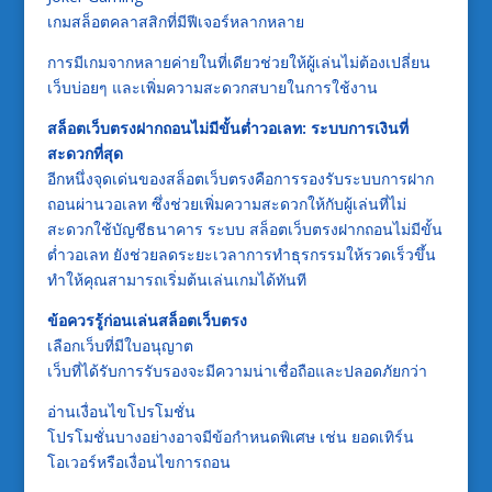
เกมสล็อตคลาสสิกที่มีฟีเจอร์หลากหลาย
การมีเกมจากหลายค่ายในที่เดียวช่วยให้ผู้เล่นไม่ต้องเปลี่ยน
เว็บบ่อยๆ และเพิ่มความสะดวกสบายในการใช้งาน
สล็อตเว็บตรงฝากถอนไม่มีขั้นต่ำวอเลท: ระบบการเงินที่
สะดวกที่สุด
อีกหนึ่งจุดเด่นของสล็อตเว็บตรงคือการรองรับระบบการฝาก
ถอนผ่านวอเลท ซึ่งช่วยเพิ่มความสะดวกให้กับผู้เล่นที่ไม่
สะดวกใช้บัญชีธนาคาร ระบบ สล็อตเว็บตรงฝากถอนไม่มีขั้น
ต่ำวอเลท ยังช่วยลดระยะเวลาการทำธุรกรรมให้รวดเร็วขึ้น
ทำให้คุณสามารถเริ่มต้นเล่นเกมได้ทันที
ข้อควรรู้ก่อนเล่นสล็อตเว็บตรง
เลือกเว็บที่มีใบอนุญาต
เว็บที่ได้รับการรับรองจะมีความน่าเชื่อถือและปลอดภัยกว่า
อ่านเงื่อนไขโปรโมชั่น
โปรโมชั่นบางอย่างอาจมีข้อกำหนดพิเศษ เช่น ยอดเทิร์น
โอเวอร์หรือเงื่อนไขการถอน