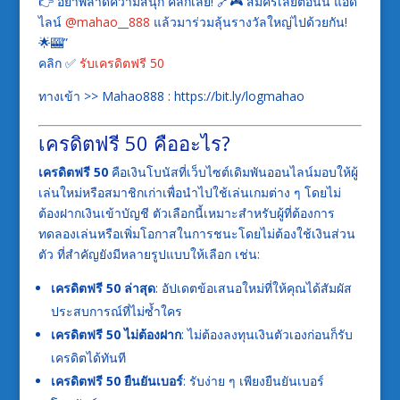
👉 อย่าพลาดความสนุก คลิกเลย! 🔗🎮 สมัครเลยตอนนี้ แอด
ไลน์
@mahao__888
แล้วมาร่วมลุ้นรางวัลใหญ่ไปด้วยกัน!
🌟🎰”
คลิก ✅
รับเครดิตฟรี 50
ทางเข้า >> Mahao888 : https://bit.ly/logmahao
เครดิตฟรี 50 คืออะไร?
เครดิตฟรี 50
คือเงินโบนัสที่เว็บไซต์เดิมพันออนไลน์มอบให้ผู้
เล่นใหม่หรือสมาชิกเก่าเพื่อนำไปใช้เล่นเกมต่าง ๆ โดยไม่
ต้องฝากเงินเข้าบัญชี ตัวเลือกนี้เหมาะสำหรับผู้ที่ต้องการ
ทดลองเล่นหรือเพิ่มโอกาสในการชนะโดยไม่ต้องใช้เงินส่วน
ตัว ที่สำคัญยังมีหลายรูปแบบให้เลือก เช่น:
เครดิตฟรี 50 ล่าสุด
: อัปเดตข้อเสนอใหม่ที่ให้คุณได้สัมผัส
ประสบการณ์ที่ไม่ซ้ำใคร
เครดิตฟรี 50 ไม่ต้องฝาก
: ไม่ต้องลงทุนเงินตัวเองก่อนก็รับ
เครดิตได้ทันที
เครดิตฟรี 50 ยืนยันเบอร์
: รับง่าย ๆ เพียงยืนยันเบอร์