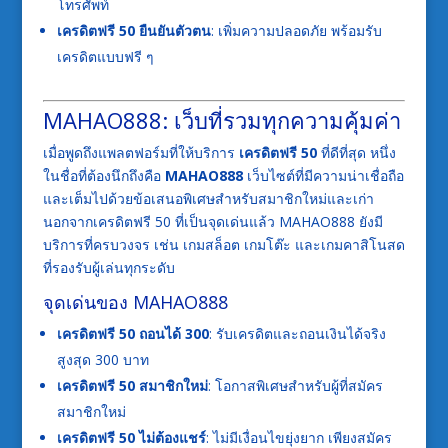
โทรศัพท์
เครดิตฟรี 50 ยืนยันตัวตน
: เพิ่มความปลอดภัย พร้อมรับ
เครดิตแบบฟรี ๆ
MAHAO888: เว็บที่รวมทุกความคุ้มค่า
เมื่อพูดถึงแพลตฟอร์มที่ให้บริการ
เครดิตฟรี 50
ที่ดีที่สุด หนึ่ง
ในชื่อที่ต้องนึกถึงคือ
MAHAO888
เว็บไซต์ที่มีความน่าเชื่อถือ
และเต็มไปด้วยข้อเสนอพิเศษสำหรับสมาชิกใหม่และเก่า
นอกจากเครดิตฟรี 50 ที่เป็นจุดเด่นแล้ว MAHAO888 ยังมี
บริการที่ครบวงจร เช่น เกมสล็อต เกมโต๊ะ และเกมคาสิโนสด
ที่รองรับผู้เล่นทุกระดับ
จุดเด่นของ MAHAO888
เครดิตฟรี 50 ถอนได้ 300
: รับเครดิตและถอนเงินได้จริง
สูงสุด 300 บาท
เครดิตฟรี 50 สมาชิกใหม่
: โอกาสพิเศษสำหรับผู้ที่สมัคร
สมาชิกใหม่
เครดิตฟรี 50 ไม่ต้องแชร์
: ไม่มีเงื่อนไขยุ่งยาก เพียงสมัคร