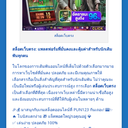
สล็อตเว็บตรง
สล็อตเว็บตรง: แพลตฟอร์มที่มั่นคงและคุ้มค่าสำหรับนักเดิม
พันทุกคน
ในโลกของการเดิมพันออนไลน์ที่เต็มไปด้วยตัวเลือกมากมาย
การหาเว็บไซต์ที่มั่นคง ปลอดภัย และมีเกมคุณภาพให้
เลือกสรรถือเป็นสิ่งสำคัญที่สุดสำหรับนักเดิมพัน ไม่ว่าคุณจะ
เป็นมือใหม่หรือผู้เล่นประสบการณ์สูง การเลือก
สล็อตเว็บตรง
เป็นตัวเลือกที่ดีที่สุด เนื่องจากเว็บเหล่านี้มีความน่าเชื่อถือสูง
และยังมอบประสบการณ์ที่ดีให้กับผู้เล่นในหลายๆ ด้าน
🎉💰 มาสนุกกับเกมสล็อตออนไลน์ที่ PUN123 กันเถอะ! 🎰✨
🔥 โบนัสแตกง่าย 🎁 แจ็คพอตใหญ่รอคุณอยู่ 💎
✅ เล่นง่าย ปลอดภัย 100%