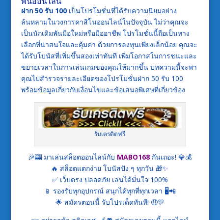
พันออนไลน์
ฝาก 50 รับ 100
เป็นโปรโมชั่นที่ได้รับความนิยมอย่าง
ล้นหลามในวงการคาสิโนออนไลน์ในปัจจุบัน ไม่ว่าคุณจะ
เป็นนักเดิมพันมือใหม่หรือมืออาชีพ โปรโมชั่นนี้ถือเป็นทาง
เลือกที่น่าสนใจและคุ้มค่า ด้วยการลงทุนเพียงเล็กน้อย คุณจะ
ได้รับโบนัสที่เพิ่มขึ้นสองเท่าทันที เพิ่มโอกาสในการชนะและ
ขยายเวลาในการเล่นเกมของคุณให้มากขึ้น บทความนี้จะพา
คุณไปสำรวจรายละเอียดของโปรโมชั่นฝาก 50 รับ 100
พร้อมข้อมูลเกี่ยวกับเงื่อนไขและข้อเสนอพิเศษที่เกี่ยวข้อง
รับเครดิตฟรี
🎉🎰 มาเล่นสล็อตออนไลน์กับ
MABO168
กันเถอะ! 💎💰
🔥 สล็อตแตกง่าย โบนัสปัง ๆ ทุกวัน 🎁✨
✅ เว็บตรง ปลอดภัย เล่นได้มั่นใจ 100%
📱 รองรับทุกอุปกรณ์ สนุกได้ทุกที่ทุกเวลา 🖥️📲
🌟 สมัครตอนนี้ รับโปรเด็ดทันที! 🤑🎊