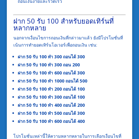
ถอนเงินง่ายและรวดเร็ว
ฝาก 50 รับ 100 สำหรับยอดเทิร์นที่
หลากหลาย
นอกจากเงื่อนไขการถอนเงินที่กล่าวมาแล้ว ยังมีโปรโมชั่นที่
เน้นการทำยอดเทิร์นโอเวอร์เพื่อถอนเงิน เช่น:
ฝาก 50 รับ 100 ทํา 300 ถอนได้ 300
ฝาก 50 รับ 100 ทํา 300 ถอน 200
ฝาก 50 รับ 100 ทํา 600 ถอนได้ 300
ฝาก 50 รับ 100 ทํา 1000 ถอนได้ 500
ฝาก 50 รับ 100 ทํา 200 ถอนได้ 100
ฝาก 50 รับ 100 ทํา 300 ถอนได้ 100
ฝาก 50 รับ 100 ทํา 400 ถอนได้ 200
ฝาก 50 รับ 100 ทํา 500 ถอนได้ 300
ฝาก 50 รับ 100 ทํา 600 ถอนได้ 400
โปรโมชั่นเหล่านี้ให้ความหลากหลายในการเลือกเงื่อนไขที่