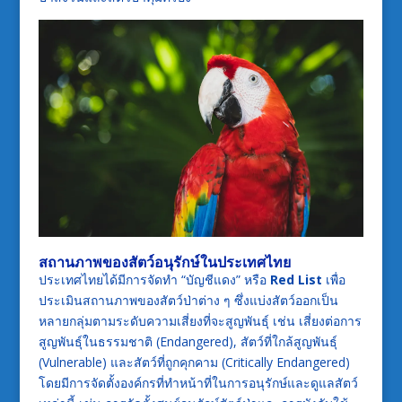
สถานภาพของสัตว์อนุรักษ์ในประเทศไทย
ประเทศไทยได้มีการจัดทำ “บัญชีแดง” หรือ
Red List
เพื่อ
ประเมินสถานภาพของสัตว์ป่าต่าง ๆ ซึ่งแบ่งสัตว์ออกเป็น
หลายกลุ่มตามระดับความเสี่ยงที่จะสูญพันธุ์ เช่น เสี่ยงต่อการ
สูญพันธุ์ในธรรมชาติ (Endangered), สัตว์ที่ใกล้สูญพันธุ์
(Vulnerable) และสัตว์ที่ถูกคุกคาม (Critically Endangered)
โดยมีการจัดตั้งองค์กรที่ทำหน้าที่ในการอนุรักษ์และดูแลสัตว์