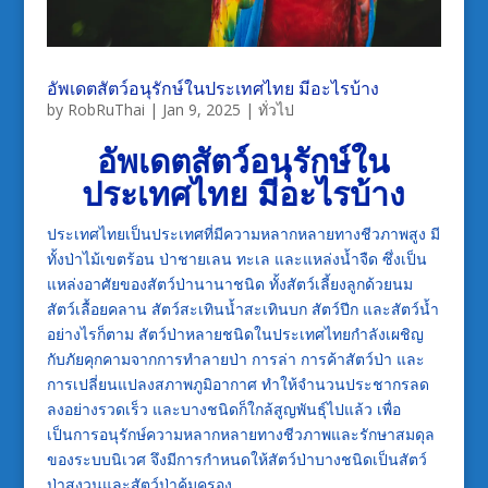
อัพเดตสัตว์อนุรักษ์ในประเทศไทย มีอะไรบ้าง
by
RobRuThai
|
Jan 9, 2025
|
ทั่วไป
อัพเดตสัตว์อนุรักษ์ใน
ประเทศไทย มีอะไรบ้าง
ประเทศไทยเป็นประเทศที่มีความหลากหลายทางชีวภาพสูง มี
ทั้งป่าไม้เขตร้อน ป่าชายเลน ทะเล และแหล่งน้ำจืด ซึ่งเป็น
แหล่งอาศัยของสัตว์ป่านานาชนิด ทั้งสัตว์เลี้ยงลูกด้วยนม
สัตว์เลื้อยคลาน สัตว์สะเทินน้ำสะเทินบก สัตว์ปีก และสัตว์น้ำ
อย่างไรก็ตาม สัตว์ป่าหลายชนิดในประเทศไทยกำลังเผชิญ
กับภัยคุกคามจากการทำลายป่า การล่า การค้าสัตว์ป่า และ
การเปลี่ยนแปลงสภาพภูมิอากาศ ทำให้จำนวนประชากรลด
ลงอย่างรวดเร็ว และบางชนิดก็ใกล้สูญพันธุ์ไปแล้ว เพื่อ
เป็นการอนุรักษ์ความหลากหลายทางชีวภาพและรักษาสมดุล
ของระบบนิเวศ จึงมีการกำหนดให้สัตว์ป่าบางชนิดเป็นสัตว์
ป่าสงวนและสัตว์ป่าคุ้มครอง