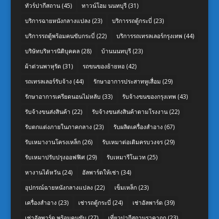
ทัวร์ปากีสถาน
(45)
ทาวน์โฮม นนทบุรี
(31)
บริการฉายหนังกลางแปลง
(23)
บริการรถตู้กระบี่
(23)
บริการรถตู้พร้อมคนขับกระบี่
(22)
บริการรถเทรลเลอร์กรุงเทพ
(44)
บริษัทบริหารนิติบุคคล
(28)
บ้านนนทบุรี
(23)
ผ้าต่วนพาหุรัด
(31)
รถขนของย้ายหอ
(42)
รถเทรลเลอร์รับจ้าง
(44)
รักษาอาการประสาทหูเสื่อม
(29)
รักษาอาการเครียดนอนไม่หลับ
(33)
รับจ้างขนของกรุงเทพ
(43)
รับจ้างขนส่งสินค้า
(22)
รับจ้างขนส่งสินค้าตามโรงงาน
(22)
รับตกแต่งภายในภาคกลาง
(23)
รับผลิตเครื่องสำอาง
(67)
รับเหมางานโครงเหล็ก
(26)
รับเหมาต่อเติมครบวงจร
(29)
รับเหมาปรับปรุงออฟฟิศ
(29)
รับเหมารีโนเวท
(25)
หางานไต้หวัน
(24)
อัลพาร์ดให้เช่า
(34)
อุปกรณ์ฉายหนังกลางแปลง
(22)
เข็มเหล็ก
(23)
เครื่องสำอาง
(23)
เช่ารถตู้กระบี่
(24)
เช่าอัลพาร์ด
(39)
เช่าอัลพาร์ด พร้อมคนขับ
(27)
เที่ยวปากีสถานราคาถูก
(23)