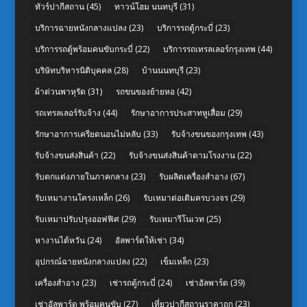
ทัวร์ปากีสถาน
(45)
ทาวน์โฮม นนทบุรี
(31)
บริการฉายหนังกลางแปลง
(23)
บริการรถตู้กระบี่
(23)
บริการรถตู้พร้อมคนขับกระบี่
(22)
บริการรถเทรลเลอร์กรุงเทพ
(44)
บริษัทบริหารนิติบุคคล
(28)
บ้านนนทบุรี
(23)
ผ้าต่วนพาหุรัด
(31)
รถขนของย้ายหอ
(42)
รถเทรลเลอร์รับจ้าง
(44)
รักษาอาการประสาทหูเสื่อม
(29)
รักษาอาการเครียดนอนไม่หลับ
(33)
รับจ้างขนของกรุงเทพ
(43)
รับจ้างขนส่งสินค้า
(22)
รับจ้างขนส่งสินค้าตามโรงงาน
(22)
รับตกแต่งภายในภาคกลาง
(23)
รับผลิตเครื่องสำอาง
(67)
รับเหมางานโครงเหล็ก
(26)
รับเหมาต่อเติมครบวงจร
(29)
รับเหมาปรับปรุงออฟฟิศ
(29)
รับเหมารีโนเวท
(25)
หางานไต้หวัน
(24)
อัลพาร์ดให้เช่า
(34)
อุปกรณ์ฉายหนังกลางแปลง
(22)
เข็มเหล็ก
(23)
เครื่องสำอาง
(23)
เช่ารถตู้กระบี่
(24)
เช่าอัลพาร์ด
(39)
เช่าอัลพาร์ด พร้อมคนขับ
(27)
เที่ยวปากีสถานราคาถูก
(23)