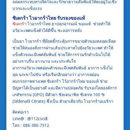
ลดผลกระทบทางจิตใจและรักษาความสัมพันธ์ให้คงอยู่ในเชิง
บวกและแข็งแรง
ซิเดกร้า
ไวอากร้าไทย รับรองของแท้
ซิเดกร้า
ไวอากร้าไทย ยาปลุกอารมณ์ ของแท้ ช่วยทำให้
อวัยวะเพศแข็งตัวได้ดีขึ้น ชะลอการหลั่ง
เป็นยา ไวอากร้า ที่มีฤทธิ์กระตุ้นการขยายตัวของหลอดเลือด
ช่วยให้สมองสั่งการผ่านเส้นประสาทไปยังอวัยวะเพศ ทำให้
แข็งตัวขณะมีเพศสัมพันธ์ ช่วยให้การร่วมรักดำเนินไปได้
อย่างราบรื่น ยาวนาน และประทับใจ
อาการอวัยวะเพศอ่อนตัวขณะมีเพศสัมพันธ์ อาการ แข็งไม่
สุด นกเขาไม่ขัน หรือเรียกอีกอย่างว่า อาการหย่อน
สมรรถภาพทางเพศ ซิเดกร้า ไว้อากร้าไทย ของแท้ ช่วย
ปัญหาได้เป็นอย่างดี และมีความปลอดภัย รับรองโดยองค์การ
เภสัชกรรม (GPO) มีตัวยา ซิลเดนาฟิล ซิเตรท 100 %
(Sildenafil Citrate) ซึ่งเป็น ตัวยาเดียวกับ ไวอากร้าอเมริกา
ติดต่อเรา
Line@ : @112cscdt
โทร : 086-380-7312