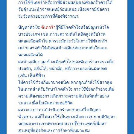
การใช้ซิเดกร้าหรือยาที่มีส่วนผสมของซิเดกร้าควรได้
รับคำแนะนำจากแพทย์ก่อนเสมอ เนื่องจากมีข้อควร
ระวังหลายประการที่ต้องพิจารณา:
ปัญหาหัวใจ:
ซิเดกร้า
ผู้ที่มีโรคหัวใจหรือปัญหาหัวใจ
บางประเภท เช่น ภาวะความดันโลหิตสูงหรือโรค
หลอดเลือดหัวใจ ควรระมัดระวังในการใช้ซิเดกร้า
เพราะอาจทำให้เกิดผลข้างเคียงต่อระบบหัวใจและ
หลอดเลือดได้
ผลข้างเคียง: ผลข้างเคียงทั่วไปของซิเดกร้าอาจรวมถึง
ปวดหัว, คลื่นไส้, หน้ามืด, หรือการมองเห็นผิดปกติ
(เช่น เห็นสีฟ้า)
ไม่ควรใช้ร่วมกับยาบางชนิด: หากคุณกำลังใช้ยากลุ่ม
ไนเตรตสำหรับรักษาโรคหัวใจ การใช้ซิเดกร้าอาจเพิ่ม
ความเสี่ยงของการเกิดภาวะความดันโลหิตต่ำอย่าง
รุนแรง ซึ่งเป็นอันตรายต่อชีวิต
ผลระยะยาว: แม้ว่าซิเดกร้าจะช่วยแก้ไขปัญหา
ชั่วคราว แต่ก็ไม่ควรใช้เป็นทางเลือกถาวร หากมีปัญหา
หย่อนสมรรถภาพทางเพศ ควรปรึกษาแพทย์เพื่อหา
สาเหตุที่แท้จริงและการรักษาที่เหมาะสม