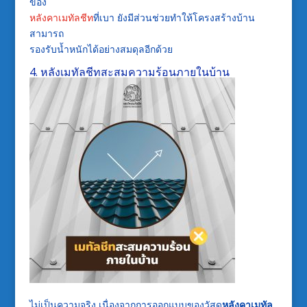
ของ
หลังคา
เมทัลชีท
ที่เบา
ยังมีส่วนช่วยทำใ
ห้
โครงสร้างบ้าน
สามารถ
รองรับ
น้ำหนักได้อย่างสมดุลอีกด้วย
4.
หลัง
เมทัลชีทสะสมความร้อนภายในบ้าน
ไม่เป็นความจริง
เนื่องจากการออกแบบของวัสดุ
หลังคาเมทัล