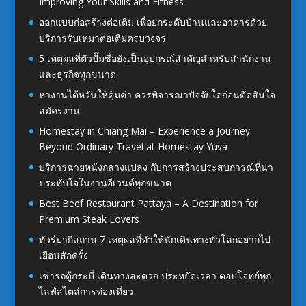
Improving Your Skills and Fitness
ออกแบบก่อสร้างต่อเติม เพื่อยกระดับบ้านและอาคารด้วย
บริการรับเหมาต่อเติมครบวงจร
5 เหตุผลที่ตัวปั๊มชื่อยังเป็นอุปกรณ์สำคัญสำหรับสำนักงาน
และธุรกิจทุกขนาด
หางานไต้หวันให้คุ้มค่า ควรพิจารณาปัจจัยใดก่อนตัดสินใจ
สมัครงาน
Homestay in Chiang Mai – Experience a Journey
Beyond Ordinary Travel at Homestay Yuva
บริการฉายหนังกลางแปลง กับการสร้างประสบการณ์ที่น่า
ประทับใจในงานอีเวนต์ทุกขนาด
Best Beef Restaurant Pattaya – A Destination for
Premium Steak Lovers
ทัวร์ปากีสถาน 7 เหตุผลที่ทำให้นักเดินทางทั่วโลกอยากไป
เยือนสักครั้ง
เช่ารถตู้กระบี่ เดินทางสะดวก ประหยัดเวลา ตอบโจทย์ทุก
ไลฟ์สไตล์การท่องเที่ยว