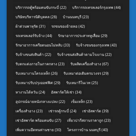
บริการรถตู้พร้อมคนขับกระบี่
(22)
บริการรถเทรลเลอร์กรุงเทพ
(44)
บริษัทบริหารนิติบุคคล
(28)
บ้านนนทบุรี
(23)
ผ้าต่วนพาหุรัด
(31)
รถขนของย้ายหอ
(42)
รถเทรลเลอร์รับจ้าง
(44)
รักษาอาการประสาทหูเสื่อม
(29)
รักษาอาการเครียดนอนไม่หลับ
(33)
รับจ้างขนของกรุงเทพ
(43)
รับจ้างขนส่งสินค้า
(22)
รับจ้างขนส่งสินค้าตามโรงงาน
(22)
รับตกแต่งภายในภาคกลาง
(23)
รับผลิตเครื่องสำอาง
(67)
รับเหมางานโครงเหล็ก
(26)
รับเหมาต่อเติมครบวงจร
(29)
รับเหมาปรับปรุงออฟฟิศ
(29)
รับเหมารีโนเวท
(25)
หางานไต้หวัน
(24)
อัลพาร์ดให้เช่า
(34)
อุปกรณ์ฉายหนังกลางแปลง
(22)
เข็มเหล็ก
(23)
เครื่องสำอาง
(23)
เช่ารถตู้กระบี่
(24)
เช่าอัลพาร์ด
(39)
เช่าอัลพาร์ด พร้อมคนขับ
(27)
เที่ยวปากีสถานราคาถูก
(23)
เพิ่มความอึดทนท่านชาย
(30)
โครงการบ้าน นนทบุรี
(40)