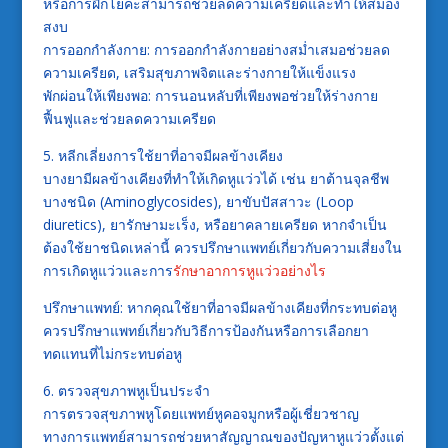
หรือการฝึกโยคะสามารถช่วยลดความเครียดและทำให้สมอง
สงบ
การออกกำลังกาย: การออกกำลังกายอย่างสม่ำเสมอช่วยลด
ความเครียด, เสริมสุขภาพจิตและร่างกายให้แข็งแรง
พักผ่อนให้เพียงพอ: การนอนหลับที่เพียงพอช่วยให้ร่างกาย
ฟื้นฟูและช่วยลดความเครียด
5. หลีกเลี่ยงการใช้ยาที่อาจมีผลข้างเคียง
บางยามีผลข้างเคียงที่ทำให้เกิดหูแว่วได้ เช่น ยาต้านจุลชีพ
บางชนิด (Aminoglycosides), ยาขับปัสสาวะ (Loop
diuretics), ยารักษามะเร็ง, หรือยาคลายเครียด หากจำเป็น
ต้องใช้ยาชนิดเหล่านี้ ควรปรึกษาแพทย์เกี่ยวกับความเสี่ยงใน
การเกิดหูแว่วและการ
รักษาอาการหูแว่วอย่างไร
ปรึกษาแพทย์: หากคุณใช้ยาที่อาจมีผลข้างเคียงที่กระทบต่อหู
ควรปรึกษาแพทย์เกี่ยวกับวิธีการป้องกันหรือการเลือกยา
ทดแทนที่ไม่กระทบต่อหู
6. ตรวจสุขภาพหูเป็นประจำ
การตรวจสุขภาพหูโดยแพทย์หูคอจมูกหรือผู้เชี่ยวชาญ
ทางการแพทย์สามารถช่วยหาสัญญาณของปัญหาหูแว่วตั้งแต่