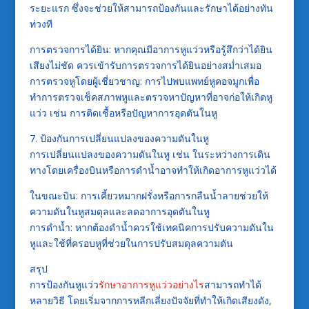
ระยะแรก ซึ่งจะช่วยให้สามารถป้องกันและรักษาได้อย่างทัน
ท่วงที
การตรวจการได้ยิน: หากคุณมีอาการหูแว่วหรือรู้สึกว่าได้ยิน
เสียงไม่ชัด ควรเข้ารับการตรวจการได้ยินอย่างสม่ำเสมอ
การตรวจหูโดยผู้เชี่ยวชาญ: การไปพบแพทย์หูคอจมูกเพื่อ
ทำการตรวจเช็คสภาพหูและตรวจหาปัญหาที่อาจก่อให้เกิดหู
แว่ว เช่น การติดเชื้อหรือปัญหาการอุดตันในหู
7. ป้องกันการเปลี่ยนแปลงของความดันในหู
การเปลี่ยนแปลงของความดันในหู เช่น ในระหว่างการเดิน
ทางโดยเครื่องบินหรือการดำน้ำอาจทำให้เกิดอาการหูแว่วได้
ในขณะบิน: การเคี้ยวหมากฝรั่งหรือการกลืนน้ำลายช่วยให้
ความดันในหูสมดุลและลดอาการอุดตันในหู
การดำน้ำ: หากต้องดำน้ำควรใช้เทคนิคการปรับความดันใน
หูและใช้ที่ครอบหูที่ช่วยในการปรับสมดุลความดัน
สรุป
การป้องกันหูแว่ว
รักษาอาการหูแว่วอย่างไร
สามารถทำได้
หลายวิธี โดยเริ่มจากการหลีกเลี่ยงปัจจัยที่ทำให้เกิดเสียงดัง,