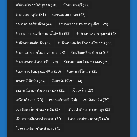
บริษัทบริหารนิติบุคคล
(28)
บ้านนนทบุรี
(23)
ผ้าต่วนพาหุรัด
(31)
รถขนของย้ายหอ
(42)
รถเทรลเลอร์รับจ้าง
(44)
รักษาอาการประสาทหูเสื่อม
(29)
รักษาอาการเครียดนอนไม่หลับ
(33)
รับจ้างขนของกรุงเทพ
(43)
รับจ้างขนส่งสินค้า
(22)
รับจ้างขนส่งสินค้าตามโรงงาน
(22)
รับตกแต่งภายในภาคกลาง
(23)
รับผลิตเครื่องสำอาง
(67)
รับเหมางานโครงเหล็ก
(26)
รับเหมาต่อเติมครบวงจร
(29)
รับเหมาปรับปรุงออฟฟิศ
(29)
รับเหมารีโนเวท
(25)
หางานไต้หวัน
(24)
อัลพาร์ดให้เช่า
(34)
อุปกรณ์ฉายหนังกลางแปลง
(22)
เข็มเหล็ก
(23)
เครื่องสำอาง
(23)
เช่ารถตู้กระบี่
(24)
เช่าอัลพาร์ด
(39)
เช่าอัลพาร์ด พร้อมคนขับ
(27)
เที่ยวปากีสถานราคาถูก
(23)
เพิ่มความอึดทนท่านชาย
(30)
โครงการบ้าน นนทบุรี
(40)
โรงงานผลิตเครื่องสำอาง
(45)