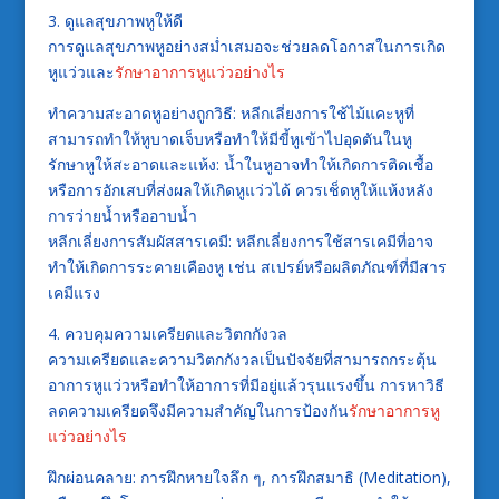
3. ดูแลสุขภาพหูให้ดี
การดูแลสุขภาพหูอย่างสม่ำเสมอจะช่วยลดโอกาสในการเกิด
หูแว่วและ
รักษาอาการหูแว่วอย่างไร
ทำความสะอาดหูอย่างถูกวิธี: หลีกเลี่ยงการใช้ไม้แคะหูที่
สามารถทำให้หูบาดเจ็บหรือทำให้มีขี้หูเข้าไปอุดตันในหู
รักษาหูให้สะอาดและแห้ง: น้ำในหูอาจทำให้เกิดการติดเชื้อ
หรือการอักเสบที่ส่งผลให้เกิดหูแว่วได้ ควรเช็ดหูให้แห้งหลัง
การว่ายน้ำหรืออาบน้ำ
หลีกเลี่ยงการสัมผัสสารเคมี: หลีกเลี่ยงการใช้สารเคมีที่อาจ
ทำให้เกิดการระคายเคืองหู เช่น สเปรย์หรือผลิตภัณฑ์ที่มีสาร
เคมีแรง
4. ควบคุมความเครียดและวิตกกังวล
ความเครียดและความวิตกกังวลเป็นปัจจัยที่สามารถกระตุ้น
อาการหูแว่วหรือทำให้อาการที่มีอยู่แล้วรุนแรงขึ้น การหาวิธี
ลดความเครียดจึงมีความสำคัญในการป้องกัน
รักษาอาการหู
แว่วอย่างไร
ฝึกผ่อนคลาย: การฝึกหายใจลึก ๆ, การฝึกสมาธิ (Meditation),