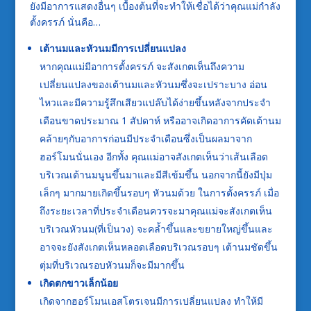
ยังมีอาการแสดงอื่นๆ เบื้องต้นที่จะทำให้เชื่อได้ว่าคุณแม่กำลัง
ตั้งครรภ์ นั่นคือ…
เต้านมและหัวนมมีการเปลี่ยนแปลง
หากคุณแม่มีอาการตั้งครรภ์ จะสังเกตเห็นถึงความ
เปลี่ยนแปลงของเต้านมและหัวนมซึ่งจะเปราะบาง อ่อน
ไหวและมีความรู้สึกเสียวแปล๊บได้ง่ายขึ้นหลังจากประจำ
เดือนขาดประมาณ 1 สัปดาห์ หรืออาจเกิดอาการคัดเต้านม
คล้ายๆกับอาการก่อนมีประจำเดือนซึ่งเป็นผลมาจาก
ฮอร์โมนนั่นเอง อีกทั้ง คุณแม่อาจสังเกตเห็นว่าเส้นเลือด
บริเวณเต้านมนูนขึ้นมาและมีสีเข้มขึ้น นอกจากนี้ยังมีปุ่ม
เล็กๆ มากมายเกิดขึ้นรอบๆ หัวนมด้วย ในการตั้งครรภ์ เมื่อ
ถึงระยะเวลาที่ประจำเดือนควรจะมาคุณแม่จะสังเกตเห็น
บริเวณหัวนม(ที่เป็นวง) จะคล้ำขึ้นและขยายใหญ่ขึ้นและ
อาจจะยังสังเกตเห็นหลอดเลือดบริเวณรอบๆ เต้านมชัดขึ้น
ตุ่มที่บริเวณรอบหัวนมก็จะมีมากขึ้น
เกิดตกขาวเล็กน้อย
เกิดจากฮอร์โมนเอสโตรเจนมีการเปลี่ยนแปลง ทำให้มี