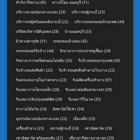
ทัวร์ปากีสถาน
(45)
ทาวน์โฮม นนทบุรี
(31)
บริการฉายหนังกลางแปลง
(23)
บริการรถตู้กระบี่
(23)
บริการรถตู้พร้อมคนขับกระบี่
(22)
บริการรถเทรลเลอร์กรุงเทพ
(44)
บริษัทบริหารนิติบุคคล
(28)
บ้านนนทบุรี
(23)
ผ้าต่วนพาหุรัด
(31)
รถขนของย้ายหอ
(42)
รถเทรลเลอร์รับจ้าง
(44)
รักษาอาการประสาทหูเสื่อม
(29)
รักษาอาการเครียดนอนไม่หลับ
(33)
รับจ้างขนของกรุงเทพ
(43)
รับจ้างขนส่งสินค้า
(22)
รับจ้างขนส่งสินค้าตามโรงงาน
(22)
รับตกแต่งภายในภาคกลาง
(23)
รับผลิตเครื่องสำอาง
(67)
รับเหมางานโครงเหล็ก
(26)
รับเหมาต่อเติมครบวงจร
(29)
รับเหมาปรับปรุงออฟฟิศ
(29)
รับเหมารีโนเวท
(25)
หางานไต้หวัน
(24)
อัลพาร์ดให้เช่า
(34)
อุปกรณ์ฉายหนังกลางแปลง
(22)
เข็มเหล็ก
(23)
เครื่องสำอาง
(23)
เช่ารถตู้กระบี่
(24)
เช่าอัลพาร์ด
(39)
เช่าอัลพาร์ด พร้อมคนขับ
(27)
เที่ยวปากีสถานราคาถูก
(23)