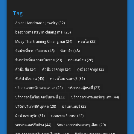
Tag
Asian Handmade Jewelry
(32)
best homestay in chiang mai
(25)
Muay Thai training Chiangmai
(24)
คอนโด
(22)
จัดนำเที่ยวปากีสถาน
(46)
ซิเดกร้า
(48)
ซิเดกร้าเพิ่มความเป็นชาย
(23)
ตกแต่งบ้าน
(26)
ตัวปั๊มชื่อ
(24)
ตัวปั๊มราคาถูก
(24)
ถุงมือราคาถูก
(23)
ทัวร์ปากีสถาน
(45)
ทาวน์โฮม นนทบุรี
(31)
บริการฉายหนังกลางแปลง
(23)
บริการรถตู้กระบี่
(23)
บริการรถตู้พร้อมคนขับกระบี่
(22)
บริการรถเทรลเลอร์กรุงเทพ
(44)
บริษัทบริหารนิติบุคคล
(28)
บ้านนนทบุรี
(23)
ผ้าต่วนพาหุรัด
(31)
รถขนของย้ายหอ
(42)
รถเทรลเลอร์รับจ้าง
(44)
รักษาอาการประสาทหูเสื่อม
(29)