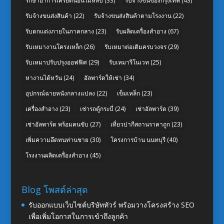
รักษาอาการเครียดนอนไม่หลับ
(33)
รับจ้างขนของกรุงเทพ
(43)
รับจ้างขนส่งสินค้า
(22)
รับจ้างขนส่งสินค้าตามโรงงาน
(22)
รับตกแต่งภายในภาคกลาง
(23)
รับผลิตเครื่องสำอาง
(67)
รับเหมางานโครงเหล็ก
(26)
รับเหมาต่อเติมครบวงจร
(29)
รับเหมาปรับปรุงออฟฟิศ
(29)
รับเหมารีโนเวท
(25)
หางานไต้หวัน
(24)
อัลพาร์ดให้เช่า
(34)
อุปกรณ์ฉายหนังกลางแปลง
(22)
เข็มเหล็ก
(23)
เครื่องสำอาง
(23)
เช่ารถตู้กระบี่
(24)
เช่าอัลพาร์ด
(39)
เช่าอัลพาร์ด พร้อมคนขับ
(27)
เที่ยวปากีสถานราคาถูก
(23)
เพิ่มความอึดทนท่านชาย
(30)
โครงการบ้าน นนทบุรี
(40)
โรงงานผลิตเครื่องสำอาง
(45)
Blog โพสต์ล่าสุด
รับออกแบบเว็บไซต์บริษัททัวร์ พร้อมวางโครงสร้าง SEO
เพื่อเพิ่มโอกาสในการเข้าถึงลูกค้า