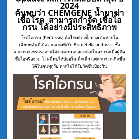
2024
ค้นพบว่า CHEMGENE น้ำยาฆ่า
เชื้อโรค สามารถกำจัด เชื้อไอ
กรน ได้อย่างมีประสิทธิภาพ
โรคไอกรน (Pertussis) คือโรคติดเชื้อทางเดินหายใจ
เฉียบพลันที่เกิดจากแบคทีเรีย Bordetella pertussis ซึ่ง
สามารถแพร่กระจายได้ง่ายผ่านละอองฝอยในอากาศเมื่อผู้ติด
เชื้อไอหรือจาม โรคนี้พบได้บ่อยในเด็กเล็ก แต่สามารถเกิดขึ้น
ได้ในคนทุกวัย หากไม่ได้รับวัคซีนป้องกัน