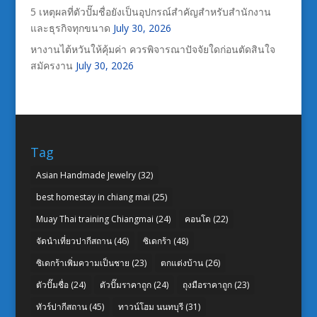
5 เหตุผลที่ตัวปั๊มชื่อยังเป็นอุปกรณ์สำคัญสำหรับสำนักงาน
และธุรกิจทุกขนาด
July 30, 2026
หางานไต้หวันให้คุ้มค่า ควรพิจารณาปัจจัยใดก่อนตัดสินใจ
สมัครงาน
July 30, 2026
Tag
Asian Handmade Jewelry
(32)
best homestay in chiang mai
(25)
Muay Thai training Chiangmai
(24)
คอนโด
(22)
จัดนำเที่ยวปากีสถาน
(46)
ซิเดกร้า
(48)
ซิเดกร้าเพิ่มความเป็นชาย
(23)
ตกแต่งบ้าน
(26)
ตัวปั๊มชื่อ
(24)
ตัวปั๊มราคาถูก
(24)
ถุงมือราคาถูก
(23)
ทัวร์ปากีสถาน
(45)
ทาวน์โฮม นนทบุรี
(31)