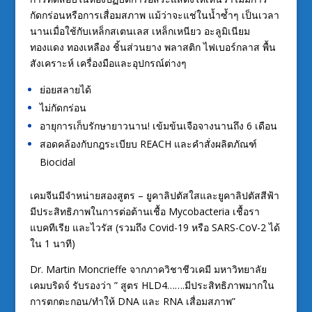
กัดกร่อนหรือการเสื่อมสภาพ แม้ว่าจะแช่ในน้ำซ้ำๆ เป็นเวลา
นานเมื่อใช้กับเหล็กสเตนเลส เหล็กเหนียว อะลูมิเนียม
ทองแดง ทองเหลือง ชิ้นส่วนยาง พลาสติก ไฟเบอร์กลาส พื้น
สังเคราะห์ เครื่องมือและอุปกรณ์ต่างๆ
ย่อยสลายได้
ไม่กัดกร่อน
อายุการเก็บรักษายาวนาน! เข้มข้นเจือจางนานถึง 6 เดือน
สอดคล้องกับกฎระเบียบ REACH และคำสั่งผลิตภัณฑ์
Biocidal
เคมจีนมีจำหน่ายสองสูตร – ยูคาลิปตัสใสและยูคาลิปตัสสีฟ้า
มีประสิทธิภาพในการต่อต้านเชื้อ Mycobacteria เชื้อรา
แบคทีเรีย และไวรัส (รวมถึง Covid-19 หรือ SARS-CoV-2 ได้
ใน 1 นาที)
Dr. Martin Moncrieffe จากภาควิชาชีวเคมี มหาวิทยาลัย
เคมบริดจ์ รับรองว่า ” สูตร HLD4…….มีประสิทธิภาพมากใน
การตกตะกอน/ทำให้ DNA และ RNA เสื่อมสภาพ”