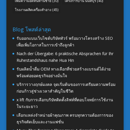
เพิ่มความอึดทนท่านชาย
(30)
โครงการบ้าน นนทบุรี
(40)
โรงงานผลิตเครื่องสำอาง
(45)
Blog โพสต์ล่าสุด
รับออกแบบเว็บไซต์บริษัททัวร์ พร้อมวางโครงสร้าง SEO
เพื่อเพิ่มโอกาสในการเข้าถึงลูกค้า
Nach der Übergabe: 6 praktische Absprachen für Ihr
Ruhestandshaus nahe Hua Hin
รับผลิตน้ำดื่ม OEM ทางเลือกที่ช่วยสร้างแบรนด์ได้ง่าย
พร้อมต่อยอดธุรกิจอย่างมั่นใจ
บริการวางฤกษ์มงคล จุดเริ่มต้นของการเตรียมความพร้อม
ก่อนก้าวสู่ช่วงเวลาสำคัญในชีวิต
x lift กับการเลือกบริษัทติดตั้งลิฟท์ที่ตอบโจทย์การใช้งาน
ในระยะยาว
เลือกแหล่งจำหน่ายผ้าคุณภาพ ครบทุกความต้องการของ
ธุรกิจตัดเย็บและงานแฟชั่น